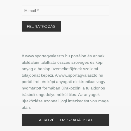
A www.sportagvalaszto.hu portálon és annak
aloldalain található összes szöveges és képi
anyag a honlap üzemeltetőjének szellemi
tulajdonát képezi. A www.sportagvalaszto.hu
portál írott és képi anyagait elektronikus vagy
nyomtatott formában újraközölni a tulajdonos
írásbeli engedélye nélkül tilos. Az anyagok
újraközlése azonnali jogi intézkedést von maga
után.
ADATVÉDELMI SZABÁLYZAT