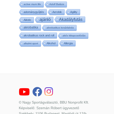
active mum life
Adolf Balázs
adománygyűjtés
Aerobik
Agility
ajánló
Akadályfutás
Aikido
akrobatika
akrobatikus kosárlabda
akrobatikus rock and roll
aktív kikapcsolódás
Alkohol
Allergia
alkalmi sport
© Nagy Sportágválasztó, BBU Nonprofit Kft.
Képviselő: Szemán Róbert ügyvezető
Székhely: 1106 Budapest, Maglódi út 12/b