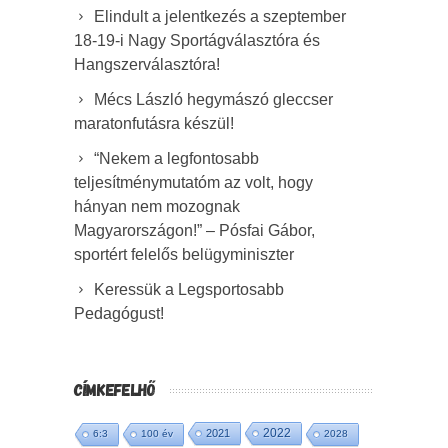
Elindult a jelentkezés a szeptember
18-19-i Nagy Sportágválasztóra és
Hangszerválasztóra!
Mécs László hegymászó gleccser
maratonfutásra készül!
“Nekem a legfontosabb
teljesítménymutatóm az volt, hogy
hányan nem mozognak
Magyarországon!” – Pósfai Gábor,
sportért felelős belügyminiszter
Keressük a Legsportosabb
Pedagógust!
CÍMKEFELHŐ
2022
2021
6:3
100 év
2028