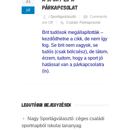
31
PÁRKAPCSOLAT
júl
/ Sportágválasztó
Comments
are Off
Család
,
Párkapcsolat
Brit tudósok megállapították –
kezdődhetne a cikk, de nem így
fog. Se brit nem vagyok, se
tudós (csak bölcsész), de látom,
érzem, tudom, hogy a sport jó
hatással van a párkapcsolatra
(is).
LEGUTÓBBI BEJEGYZÉSEK
Nagy Sportágválasztó: céges családi
sportnapból iskolai tananyag