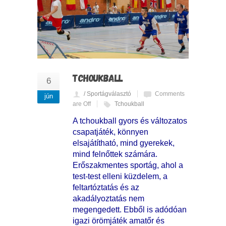
TCHOUKBALL
6
/ Sportágválasztó
Comments
jún
are Off
Tchoukball
A tchoukball gyors és változatos
csapatjáték, könnyen
elsajátítható, mind gyerekek,
mind felnőttek számára.
Erőszakmentes sportág, ahol a
test-test elleni küzdelem, a
feltartóztatás és az
akadályoztatás nem
megengedett. Ebből is adódóan
igazi örömjáték amatőr és