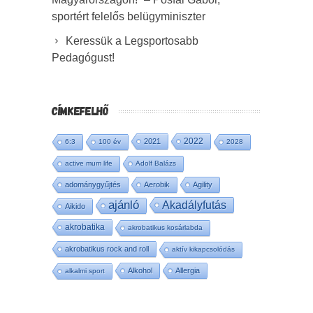
sportért felelős belügyminiszter
Keressük a Legsportosabb
Pedagógust!
CÍMKEFELHŐ
2022
2021
6:3
100 év
2028
active mum life
Adolf Balázs
adománygyűjtés
Aerobik
Agility
ajánló
Akadályfutás
Aikido
akrobatika
akrobatikus kosárlabda
akrobatikus rock and roll
aktív kikapcsolódás
Alkohol
Allergia
alkalmi sport