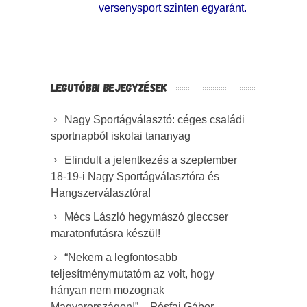
versenysport szinten egyaránt.
LEGUTÓBBI BEJEGYZÉSEK
Nagy Sportágválasztó: céges családi
sportnapból iskolai tananyag
Elindult a jelentkezés a szeptember
18-19-i Nagy Sportágválasztóra és
Hangszerválasztóra!
Mécs László hegymászó gleccser
maratonfutásra készül!
“Nekem a legfontosabb
teljesítménymutatóm az volt, hogy
hányan nem mozognak
Magyarországon!” – Pósfai Gábor,