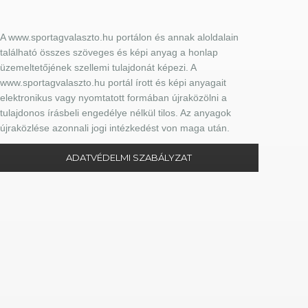
A www.sportagvalaszto.hu portálon és annak aloldalain
található összes szöveges és képi anyag a honlap
üzemeltetőjének szellemi tulajdonát képezi. A
www.sportagvalaszto.hu portál írott és képi anyagait
elektronikus vagy nyomtatott formában újraközölni a
tulajdonos írásbeli engedélye nélkül tilos. Az anyagok
újraközlése azonnali jogi intézkedést von maga után.
ADATVÉDELMI SZABÁLYZAT