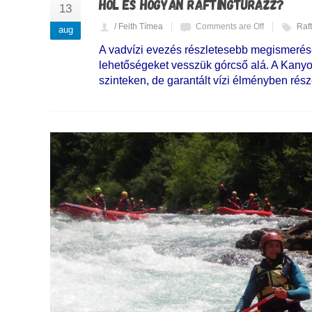
HOL ÉS HOGYAN RAFTINGTÚRÁZZ?
13
/ Feith Tímea
Comments are Off
Raf
aug
A vadvízi evezés részletesebb megismerése 
lehetőségeket vesszük górcső alá. A Kany
szinteken, de garantált vízi élményben rész