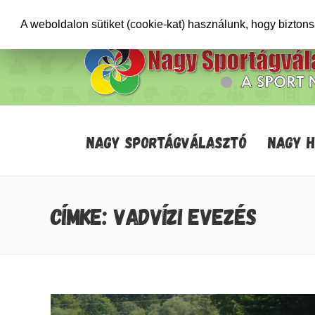
+36706471652
info@sportagvalaszto.hu
A weboldalon sütiket (cookie-kat) használunk, hogy bizton
NAGY SPORTÁGVÁLASZTÓ
NAGY 
CÍMKE: VADVÍZI EVEZÉS