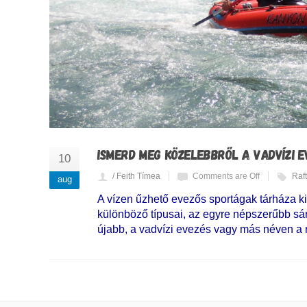
ISMERD MEG KÖZELEBBRŐL A VADVÍZI E
10
/ Feith Tímea
Comments are Off
Raf
aug
A vízen űzhető evezős sportágak tárháza k
különböző típusai, az egyre népszerűbb sár
újabb, a vadvízi evezés vagy más néven a r