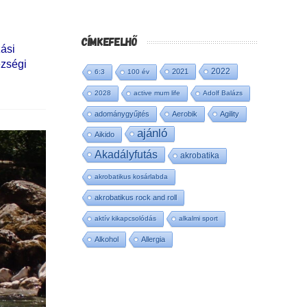
CÍMKEFELHŐ
zási
ézségi
2022
2021
6:3
100 év
2028
active mum life
Adolf Balázs
adománygyűjtés
Aerobik
Agility
ajánló
Aikido
Akadályfutás
akrobatika
akrobatikus kosárlabda
akrobatikus rock and roll
aktív kikapcsolódás
alkalmi sport
Alkohol
Allergia