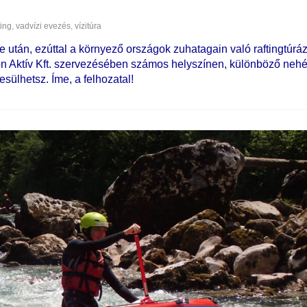
ting
,
vadvízi evezés
,
vízitúra
után, ezúttal a környező országok zuhatagain való raftingtúrá
on Aktív Kft. szervezésében számos helyszínen, különböző neh
esülhetsz. Íme, a felhozatal!