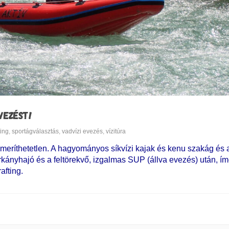
VEZÉST!
ting
,
sportágválasztás
,
vadvízi evezés
,
vízitúra
imeríthetetlen. A hagyományos síkvízi kajak és kenu szakág és
kányhajó és a feltörekvő, izgalmas SUP (állva evezés) után, í
afting.