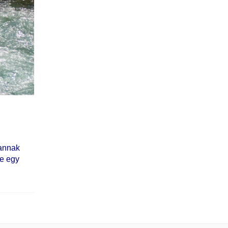
 annak
me egy