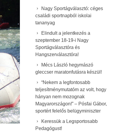
Nagy Sportágválasztó: céges
családi sportnapból iskolai
tananyag
Elindult a jelentkezés a
szeptember 18-19-i Nagy
Sportágválasztóra és
Hangszerválasztóra!
Mécs László hegymászó
gleccser maratonfutásra készül!
“Nekem a legfontosabb
teljesítménymutatóm az volt, hogy
hányan nem mozognak
Magyarországon!” – Pósfai Gábor,
sportért felelős belügyminiszter
Keressük a Legsportosabb
Pedagógust!