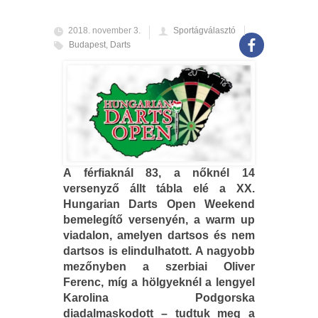
2018. november 3.
Sportágválasztó
Budapest
,
Darts
A férfiaknál 83, a nőknél 14
versenyző állt tábla elé a XX.
Hungarian Darts Open Weekend
bemelegítő versenyén, a warm up
viadalon, amelyen dartsos és nem
dartsos is elindulhatott. A nagyobb
mezőnyben a szerbiai Oliver
Ferenc, míg a hölgyeknél a lengyel
Karolina Podgorska
diadalmaskodott – tudtuk meg a