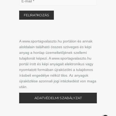
A www.sportagvalaszto.hu portálon és annak
aloldalain található összes szöveges és képi
anyag a honlap üzemeltetőjének szellemi
tulajdonát képezi. A www.sportagvalaszto.hu
portál írott és képi anyagait elektronikus vagy
nyomtatott formában újraközölni a tulajdonos
írásbeli engedélye nélkül tilos. Az anyagok
újraközlése azonnali jogi intézkedést von maga
után.
ADATVÉDELMI SZABÁLYZAT