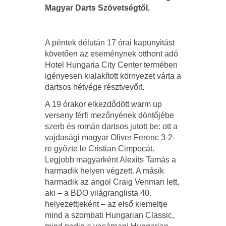
Magyar Darts Szövetségtől.
A péntek délután 17 órai kapunyitást
követően az eseménynek otthont adó
Hotel Hungaria City Center termében
igényesen kialakított környezet várta a
dartsos hétvége résztvevőit.
A 19 órakor elkezdődött warm up
verseny férfi mezőnyének döntőjébe
szerb és román dartsos jutott be: ott a
vajdasági magyar Oliver Ferenc 3-2-
re győzte le Cristian Cimpocát.
Legjobb magyarként Alexits Tamás a
harmadik helyen végzett. A másik
harmadik az angol Craig Venman lett,
aki – a BDO világranglista 40.
helyezettjeként – az első kiemeltje
mind a szombati Hungarian Classic,