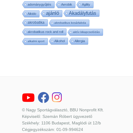
adománygyűjtés
Aerobik
Agility
ajánló
Akadályfutás
Aikido
akrobatika
akrobatikus kosárlabda
akrobatikus rock and roll
aktív kikapcsolódás
Alkohol
Allergia
alkalmi sport
© Nagy Sportágválasztó, BBU Nonprofit Kft.
Képviselő: Szemán Róbert ügyvezető
Székhely: 1106 Budapest, Maglódi út 12/b
Cégjegyzékszám: 01-09-994624