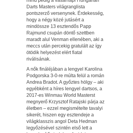
mind pedig a vasárnapi Hungarian
Darts Masters világranglista
pontszerző versenynek. Érdekesség,
hogy a négy közé jutásért a
mindössze 13 esztendős Papp
Rajmund csupán döntő szettben
maradt alul Venman ellenében, aki a
meccs után percekig gratulált az így
ötödik helyezést elért fiatal
riválisának.
A nők fináléjában a lengyel Karolina
Podgorska 3-0-re múlta felül a román
Andrea Bradot. A győztes hölgy – aki
egyébként a híres lengyel dartsos, a
2017-es Winmau World Masterst
megnyerő Krzysztof Ratajski párja az
életben – ezzel megismételte tavalyi
sikerét, hiszen egy esztendeje a
világklasszis angol Deta Hedman
legyőzésével szintén első lett a