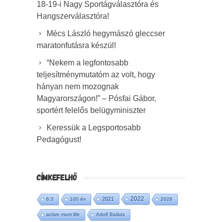
18-19-i Nagy Sportágválasztóra és
Hangszerválasztóra!
Mécs László hegymászó gleccser
maratonfutásra készül!
“Nekem a legfontosabb
teljesítménymutatóm az volt, hogy
hányan nem mozognak
Magyarországon!” – Pósfai Gábor,
sportért felelős belügyminiszter
Keressük a Legsportosabb
Pedagógust!
CÍMKEFELHŐ
2022
2021
6:3
100 év
2028
active mum life
Adolf Balázs