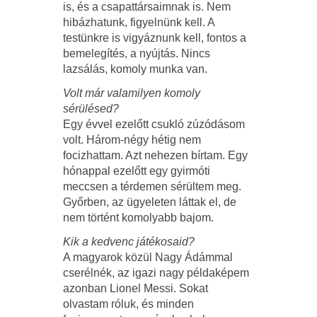
is, és a csapattársaimnak is. Nem
hibázhatunk, figyelnünk kell. A
testünkre is vigyáznunk kell, fontos a
bemelegítés, a nyújtás. Nincs
lazsálás, komoly munka van.
Volt már valamilyen komoly
sérülésed?
Egy évvel ezelőtt csukló zúzódásom
volt. Három-négy hétig nem
focizhattam. Azt nehezen bírtam. Egy
hónappal ezelőtt egy gyirmóti
meccsen a térdemen sérültem meg.
Győrben, az ügyeleten láttak el, de
nem történt komolyabb bajom.
Kik a kedvenc játékosaid?
A magyarok közül Nagy Ádámmal
cserélnék, az igazi nagy példaképem
azonban Lionel Messi. Sokat
olvastam róluk, és minden