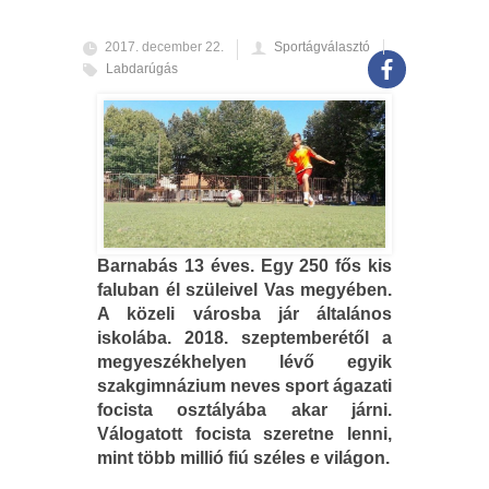
2017. december 22.
Sportágválasztó
Labdarúgás
Barnabás 13 éves. Egy 250 fős kis
faluban él szüleivel Vas megyében.
A közeli városba jár általános
iskolába. 2018. szeptemberétől a
megyeszékhelyen lévő egyik
szakgimnázium neves sport ágazati
focista osztályába akar járni.
Válogatott focista szeretne lenni,
mint több millió fiú széles e világon.