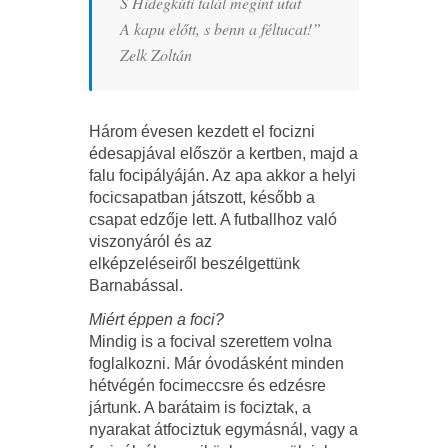
S Hidegkúti talál megint utat
A kapu előtt, s benn a féltucat!”
Zelk Zoltán
Három évesen kezdett el focizni
édesapjával először a kertben, majd a
falu focipályáján. Az apa akkor a helyi
focicsapatban játszott, később a
csapat edzője lett. A futballhoz való
viszonyáról és az
elképzeléseiről beszélgettünk
Barnabással.
Miért éppen a foci?
Mindig is a focival szerettem volna
foglalkozni. Már óvodásként minden
hétvégén focimeccsre és edzésre
jártunk. A barátaim is fociztak, a
nyarakat átfociztuk egymásnál, vagy a