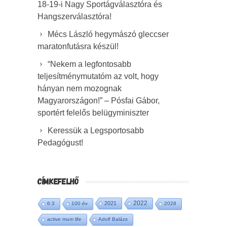
18-19-i Nagy Sportágválasztóra és
Hangszerválasztóra!
Mécs László hegymászó gleccser
maratonfutásra készül!
“Nekem a legfontosabb
teljesítménymutatóm az volt, hogy
hányan nem mozognak
Magyarországon!” – Pósfai Gábor,
sportért felelős belügyminiszter
Keressük a Legsportosabb
Pedagógust!
CÍMKEFELHŐ
2022
2021
6:3
100 év
2028
active mum life
Adolf Balázs