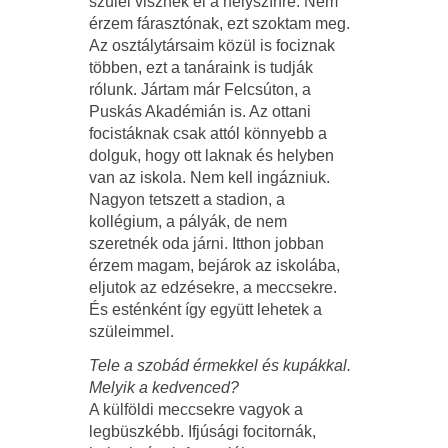
szülei visznek el a helyszínre. Nem
érzem fárasztónak, ezt szoktam meg.
Az osztálytársaim közül is fociznak
többen, ezt a tanáraink is tudják
rólunk. Jártam már Felcsúton, a
Puskás Akadémián is. Az ottani
focistáknak csak attól könnyebb a
dolguk, hogy ott laknak és helyben
van az iskola. Nem kell ingázniuk.
Nagyon tetszett a stadion, a
kollégium, a pályák, de nem
szeretnék oda járni. Itthon jobban
érzem magam, bejárok az iskolába,
eljutok az edzésekre, a meccsekre.
És esténként így együtt lehetek a
szüleimmel.
Tele a szobád érmekkel és kupákkal.
Melyik a kedvenced?
A külföldi meccsekre vagyok a
legbüszkébb. Ifjúsági focitornák,