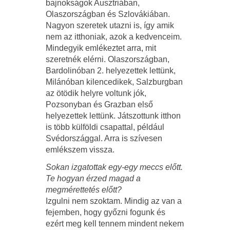
bajnokságok Ausztriában,
Olaszországban és Szlovákiában.
Nagyon szeretek utazni is, így amik
nem az itthoniak, azok a kedvenceim.
Mindegyik emlékeztet arra, mit
szeretnék elérni. Olaszországban,
Bardolinóban 2. helyezettek lettünk,
Milánóban kilencedikek, Salzburgban
az ötödik helyre voltunk jók,
Pozsonyban és Grazban első
helyezettek lettünk. Játszottunk itthon
is több külföldi csapattal, például
Svédországgal. Arra is szívesen
emlékszem vissza.
Sokan izgatottak egy-egy meccs előtt.
Te hogyan érzed magad a
megmérettetés előtt?
Izgulni nem szoktam. Mindig az van a
fejemben, hogy győzni fogunk és
ezért meg kell tennem mindent nekem