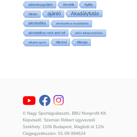
adománygyűjtés
Aerobik
Agility
ajánló
Akadályfutás
Aikido
akrobatika
akrobatikus kosárlabda
akrobatikus rock and roll
aktív kikapcsolódás
Alkohol
Allergia
alkalmi sport
© Nagy Sportágválasztó, BBU Nonprofit Kft.
Képviselő: Szemán Róbert ügyvezető
Székhely: 1106 Budapest, Maglódi út 12/b
Cégjegyzékszám: 01-09-994624