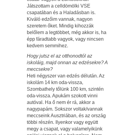
Játszottam a celldömölki VSE
csapatában és a Haladásban is.
Kiváló edzőim vannak, nagyon
szeretem őket. Mindig kihozzák
belőlem a legtöbbet, még akkor is, ha
épp fáradtabb vagyok, vagy nincsen
kedvem semmihez.
Hogy jutsz el az otthonodtól az
iskoláig, majd onnan az edzésekre? A
meccsekre?
Heti négyszer van edzés délután. Az
iskolám 14 km oda-vissza,
Szombathely tőlünk 100 km, szintén
oda-vissza. Apukám szokott vinni
autóval. Ha ő nem ér rá, akkor a
nagypapám. Sokszor voltak/vannak
meccseink Ausztriában, és az ország
többi részén. Ilyenkor vagy együtt
megy a csapat, vagy valamelyikünk