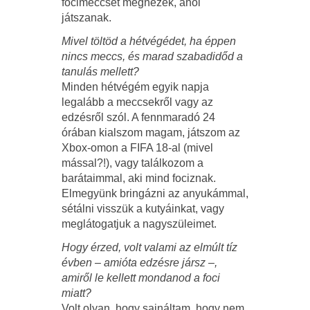
focimeccset megnézek, ahol
játszanak.
Mivel töltöd a hétvégédet, ha éppen
nincs meccs, és marad szabadidőd a
tanulás mellett?
Minden hétvégém egyik napja
legalább a meccsekről vagy az
edzésről szól. A fennmaradó 24
órában kialszom magam, játszom az
Xbox-omon a FIFA 18-al (mivel
mással?!), vagy találkozom a
barátaimmal, aki mind fociznak.
Elmegyünk bringázni az anyukámmal,
sétálni visszük a kutyáinkat, vagy
meglátogatjuk a nagyszüleimet.
Hogy érzed, volt valami az elmúlt tíz
évben – amióta edzésre jársz –,
amiről le kellett mondanod a foci
miatt?
Volt olyan, hogy sajnáltam, hogy nem