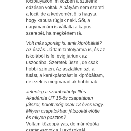
focipályákon, miközben a szüleink
edzésen voltak. A bátyám nem szereti
a focit, de a kedvemért ő is hagyta,
hogy kapura rúgjak neki. Sőt, a
nagymamám is vállalta a kapus
szerepét, ha megkértem rá.
Volt más sportág is, amit kipróbáltál?
Az úszás. Jártam tanfolyamra is, és az
iskolából is fél évig jártunk az
uszodába. Szeretek úszni, de csak
hobbi szinten. Az asztaliteniszt, a
futást, a kerékpározást is kipróbáltam,
de ezek is megmaradtak hobbinak.
Jelenleg a szombathelyi Illés
Akadémia UT 15-ös csapatában
játszol, holott még csak 13 éves vagy.
Milyen csapatokban játszottál előtte
és milyen poszton?
Voltam középpályás, de már régóta
csatár vagyok a Lurkósoknál.