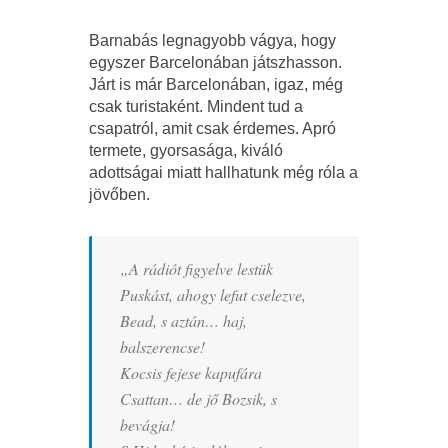
Barnabás legnagyobb vágya, hogy
egyszer Barcelonában játszhasson.
Járt is már Barcelonában, igaz, még
csak turistaként. Mindent tud a
csapatról, amit csak érdemes. Apró
termete, gyorsasága, kiváló
adottságai miatt hallhatunk még róla a
jövőben.
„A rádiót figyelve lestük
Puskást, ahogy lefut cselezve,
Bead, s aztán… haj,
balszerencse!
Kocsis fejese kapufára
Csattan… de jő Bozsik, s
bevágja!