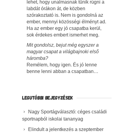
lehet, hogy unalmasnak tűnik rúgni a
labdát órákon át, de közben
szórakoztató is. Nem is gondolná az
ember, mennyi közösségi élményt ad.
Ha az ember egy jó csapatba kerül,
sok érdekes embert ismerhet meg.
Mit gondolsz, bejut még egyszer a
magyar csapat a világbajnoki első
háromba?
Remélem, hogy igen. És jó lenne
benne lenni abban a csapatban…
LEGUTÓBBI BEJEGYZÉSEK
Nagy Sportágválasztó: céges családi
sportnapból iskolai tananyag
Elindult a jelentkezés a szeptember