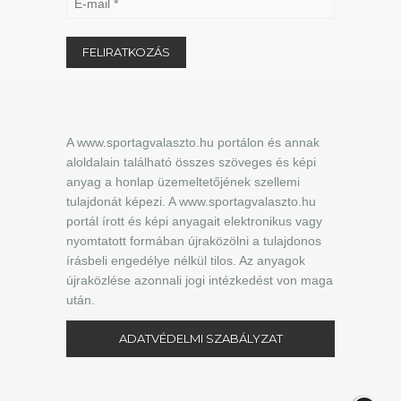
A www.sportagvalaszto.hu portálon és annak
aloldalain található összes szöveges és képi
anyag a honlap üzemeltetőjének szellemi
tulajdonát képezi. A www.sportagvalaszto.hu
portál írott és képi anyagait elektronikus vagy
nyomtatott formában újraközölni a tulajdonos
írásbeli engedélye nélkül tilos. Az anyagok
újraközlése azonnali jogi intézkedést von maga
után.
ADATVÉDELMI SZABÁLYZAT