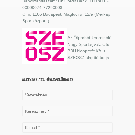
Bankszámlaszám: UniCredit Bank 10918001-
00000074-77290008
Cím: 1106 Budapest, Maglódi út 12/a (Merkapt
Sportközpont)
Az Ötpróbát koordináló
Nagy Sportágválasztó,
BBU Nonprofit Kft. a
SZEOSZ alapító tagja.
IRATKOZZ FEL HÍRLEVELÜNKRE!