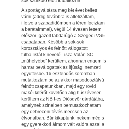
sok szurkoló előtt futballozni!
A sportágváltásra még két évet kellett
várni (addig továbbra is atletizáltam,
illetve a szabadidőmben a téren fociztam
a barátaimmal), végül 14 évesen lettem
először igazolt labdarúgó a Szegedi VSE
csapatában. Később a sok-sok
korosztályos és felnőtt válogatott
futballistát kinevelő Tisza Volán SC
„műhelyébe” kerültem, ahonnan engem is
hamar beválogattak az ifjúsági nemzeti
együttesbe. 16 esztendős koromban
mutatkoztam be az akkor másodosztályú
felnőtt csapatunkban, majd egy rövid
makói kitérőt követően alig húszévesen
kerültem az NB I-es Diósgyőr gárdájába,
amelynek színeiben bemutatkozhattam
egy debreceni tévés meccsen az
élvonalban. Bár kikaptunk, nekem mégis
egy gyerekkori álmom vált valóra azzal a