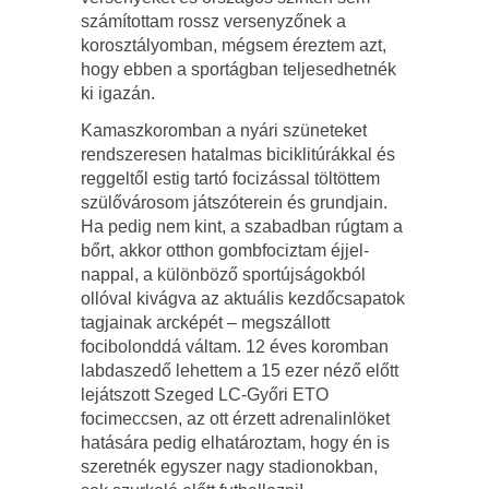
számítottam rossz versenyzőnek a
korosztályomban, mégsem éreztem azt,
hogy ebben a sportágban teljesedhetnék
ki igazán.
Kamaszkoromban a nyári szüneteket
rendszeresen hatalmas biciklitúrákkal és
reggeltől estig tartó focizással töltöttem
szülővárosom játszóterein és grundjain.
Ha pedig nem kint, a szabadban rúgtam a
bőrt, akkor otthon gombfociztam éjjel-
nappal, a különböző sportújságokból
ollóval kivágva az aktuális kezdőcsapatok
tagjainak arcképét – megszállott
focibolonddá váltam. 12 éves koromban
labdaszedő lehettem a 15 ezer néző előtt
lejátszott Szeged LC-Győri ETO
focimeccsen, az ott érzett adrenalinlöket
hatására pedig elhatároztam, hogy én is
szeretnék egyszer nagy stadionokban,