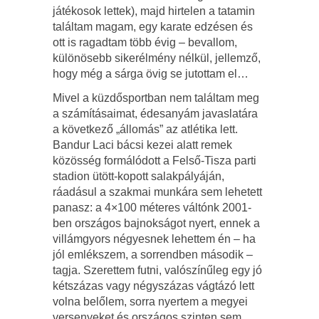
játékosok lettek), majd hirtelen a tatamin
találtam magam, egy karate edzésen és
ott is ragadtam több évig – bevallom,
különösebb sikerélmény nélkül, jellemző,
hogy még a sárga övig se jutottam el…
Mivel a küzdősportban nem találtam meg
a számításaimat, édesanyám javaslatára
a következő „állomás” az atlétika lett.
Bandur Laci bácsi kezei alatt remek
közösség formálódott a Felső-Tisza parti
stadion ütött-kopott salakpályáján,
ráadásul a szakmai munkára sem lehetett
panasz: a 4×100 méteres váltónk 2001-
ben országos bajnokságot nyert, ennek a
villámgyors négyesnek lehettem én – ha
jól emlékszem, a sorrendben második –
tagja. Szerettem futni, valószínűleg egy jó
kétszázas vagy négyszázas vágtázó lett
volna belőlem, sorra nyertem a megyei
versenyeket és országos szinten sem