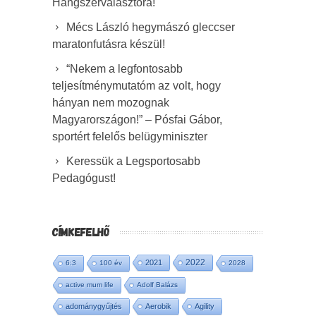
Hangszerválasztóra!
Mécs László hegymászó gleccser
maratonfutásra készül!
“Nekem a legfontosabb
teljesítménymutatóm az volt, hogy
hányan nem mozognak
Magyarországon!” – Pósfai Gábor,
sportért felelős belügyminiszter
Keressük a Legsportosabb
Pedagógust!
CÍMKEFELHŐ
2022
2021
6:3
100 év
2028
active mum life
Adolf Balázs
adománygyűjtés
Aerobik
Agility