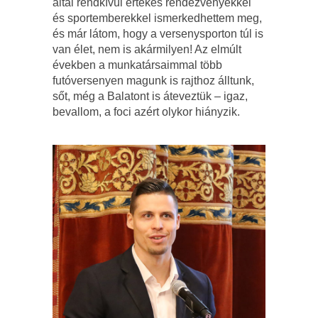
által rendkívül értékes rendezvényekkel
és sportemberekkel ismerkedhettem meg,
és már látom, hogy a versenysporton túl is
van élet, nem is akármilyen! Az elmúlt
években a munkatársaimmal több
futóversenyen magunk is rajthoz álltunk,
sőt, még a Balatont is áteveztük – igaz,
bevallom, a foci azért olykor hiányzik.