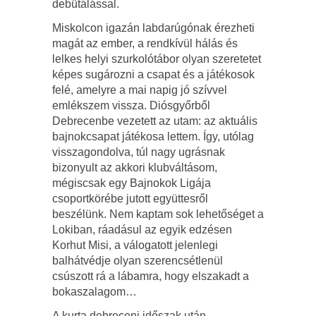
debütálással.
Miskolcon igazán labdarúgónak érezheti
magát az ember, a rendkívül hálás és
lelkes helyi szurkolótábor olyan szeretetet
képes sugározni a csapat és a játékosok
felé, amelyre a mai napig jó szívvel
emlékszem vissza. Diósgyőrből
Debrecenbe vezetett az utam: az aktuális
bajnokcsapat játékosa lettem. Így, utólag
visszagondolva, túl nagy ugrásnak
bizonyult az akkori klubváltásom,
mégiscsak egy Bajnokok Ligája
csoportkörébe jutott együttesről
beszélünk. Nem kaptam sok lehetőséget a
Lokiban, ráadásul az egyik edzésen
Korhut Misi, a válogatott jelenlegi
balhátvédje olyan szerencsétlenül
csúszott rá a lábamra, hogy elszakadt a
bokaszalagom…
A kurta debreceni időszak után