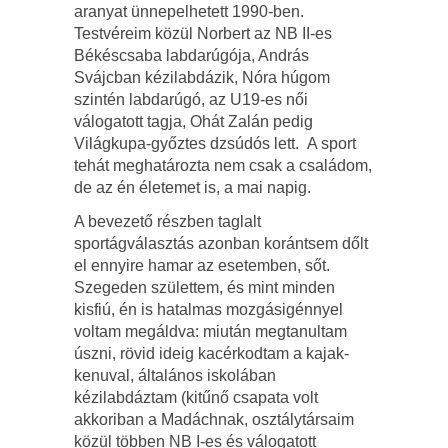
aranyat ünnepelhetett 1990-ben.
Testvéreim közül Norbert az NB II-es
Békéscsaba labdarúgója, András
Svájcban kézilabdázik, Nóra húgom
szintén labdarúgó, az U19-es női
válogatott tagja, Ohát Zalán pedig
Világkupa-győztes dzsúdós lett. A sport
tehát meghatározta nem csak a családom,
de az én életemet is, a mai napig.
A bevezető részben taglalt
sportágválasztás azonban korántsem dőlt
el ennyire hamar az esetemben, sőt.
Szegeden születtem, és mint minden
kisfiú, én is hatalmas mozgásigénnyel
voltam megáldva: miután megtanultam
úszni, rövid ideig kacérkodtam a kajak-
kenuval, általános iskolában
kézilabdáztam (kitűnő csapata volt
akkoriban a Madáchnak, osztálytársaim
közül többen NB I-es és válogatott