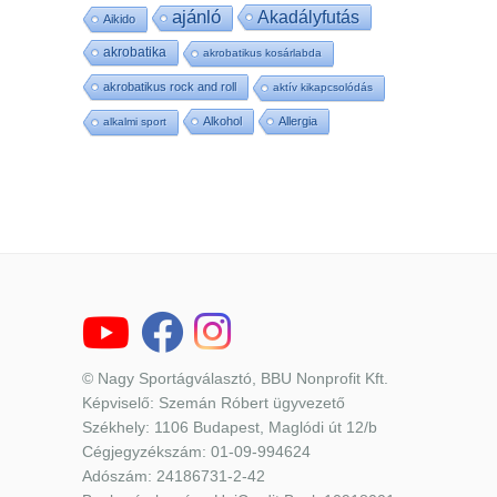
ajánló
Akadályfutás
Aikido
akrobatika
akrobatikus kosárlabda
akrobatikus rock and roll
aktív kikapcsolódás
Alkohol
Allergia
alkalmi sport
© Nagy Sportágválasztó, BBU Nonprofit Kft.
Képviselő: Szemán Róbert ügyvezető
Székhely: 1106 Budapest, Maglódi út 12/b
Cégjegyzékszám: 01-09-994624
Adószám: 24186731-2-42