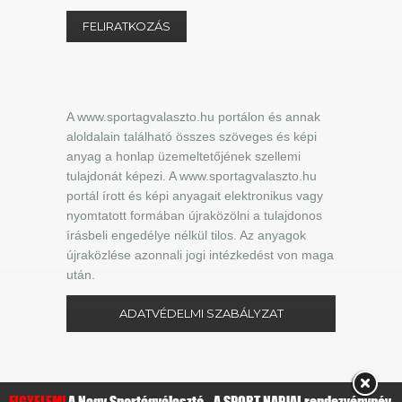
A www.sportagvalaszto.hu portálon és annak
aloldalain található összes szöveges és képi
anyag a honlap üzemeltetőjének szellemi
tulajdonát képezi. A www.sportagvalaszto.hu
portál írott és képi anyagait elektronikus vagy
nyomtatott formában újraközölni a tulajdonos
írásbeli engedélye nélkül tilos. Az anyagok
újraközlése azonnali jogi intézkedést von maga
után.
ADATVÉDELMI SZABÁLYZAT
FIGYELEM!
A Nagy Sportágválasztó - A SPORT NAPJAI rendezvénynév