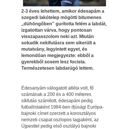
2-3 éves lehettem, amikor édesapám a
szegedi lakótelep mögötti bitumenes
„dühöngőben” gurította felém a labdát,
izgatottan várva, hogy pontosan
visszapasszolom neki azt. Miután
sokadik nekifutásra sem sikerült a
mutatvány, legyintett egyet, és
lemondóan megjegyezte: ebből a
gyerekből sosem lesz focista.
Természetesen labdarúgó lettem.
Édesanyám válogatott atléta volt, fő
számának a 200 és a 400 méteres
síkfutás számított, édesapám pedig
futballistaként 1984-ben ifjúsági Európa-
bajnoki címet szerzett a korosztályos
nemzeti csapat oszlopos tagjaként, az
Újpesttel pedig első osztályú bajnoki