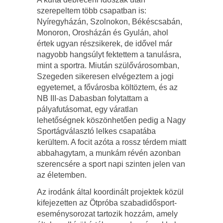
szerepeltem több csapatban is:
Nyíregyházán, Szolnokon, Békéscsabán,
Monoron, Orosházán és Gyulán, ahol
értek ugyan részsikerek, de idővel már
nagyobb hangsúlyt fektettem a tanulásra,
mint a sportra. Miután szülővárosomban,
Szegeden sikeresen elvégeztem a jogi
egyetemet, a fővárosba költöztem, és az
NB III-as Dabasban folytattam a
pályafutásomat, egy váratlan
lehetőségnek köszönhetően pedig a Nagy
Sportágválasztó lelkes csapatába
kerültem. A focit azóta a rossz térdem miatt
abbahagytam, a munkám révén azonban
szerencsére a sport napi szinten jelen van
az életemben.
Az irodánk által koordinált projektek közül
kifejezetten az Ötpróba szabadidősport-
eseménysorozat tartozik hozzám, amely