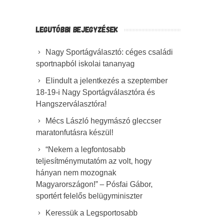
LEGUTÓBBI BEJEGYZÉSEK
Nagy Sportágválasztó: céges családi
sportnapból iskolai tananyag
Elindult a jelentkezés a szeptember
18-19-i Nagy Sportágválasztóra és
Hangszerválasztóra!
Mécs László hegymászó gleccser
maratonfutásra készül!
“Nekem a legfontosabb
teljesítménymutatóm az volt, hogy
hányan nem mozognak
Magyarországon!” – Pósfai Gábor,
sportért felelős belügyminiszter
Keressük a Legsportosabb