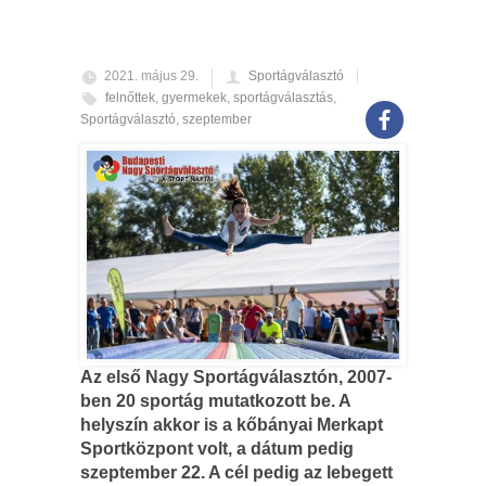
2021. május 29.
Sportágválasztó
felnőttek
,
gyermekek
,
sportágválasztás
,
Sportágválasztó
,
szeptember
Az első Nagy Sportágválasztón, 2007-
ben 20 sportág mutatkozott be. A
helyszín akkor is a kőbányai Merkapt
Sportközpont volt, a dátum pedig
szeptember 22. A cél pedig az lebegett