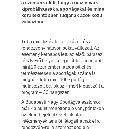
a szemünk előtt, hogy a résztvevők
kipróbálhassák a sportágakat és minél
körültekintőbben tudjanak azok közül
választani.
Több mint tíz év telt el azóta – és a
rendezvény nagyon sokat változott. Az
esemény kétnapos lett, az első, párszáz
résztvevő helyett a legutóbbira már több
mint 20 ezer ember látogatott el és
természetesen a sportágak száma is
megnőtt: több mint 100 sportág
mutatkozott be, plusz – mert kiegészült a
program – 30 hangszer.
A Budapesti Nagy Sportágválasztónak
már kialakult menetrendje van, pénteken
az előre bejelentkezett oktatási
intézmények tanulói látogathatnak el a
rendezvényre, a szombat pedig a