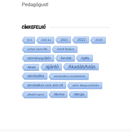
Pedagógust!
CÍMKEFELHŐ
2022
2021
6:3
100 év
2028
active mum life
Adolf Balázs
adománygyűjtés
Aerobik
Agility
ajánló
Akadályfutás
Aikido
akrobatika
akrobatikus kosárlabda
akrobatikus rock and roll
aktív kikapcsolódás
Alkohol
Allergia
alkalmi sport