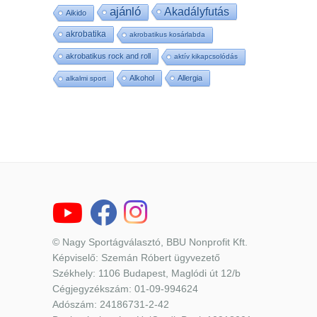
ajánló
Akadályfutás
Aikido
akrobatika
akrobatikus kosárlabda
akrobatikus rock and roll
aktív kikapcsolódás
Alkohol
Allergia
alkalmi sport
© Nagy Sportágválasztó, BBU Nonprofit Kft.
Képviselő: Szemán Róbert ügyvezető
Székhely: 1106 Budapest, Maglódi út 12/b
Cégjegyzékszám: 01-09-994624
Adószám: 24186731-2-42