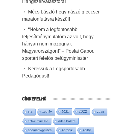
Hangszerválasztóra!
Mécs László hegymászó gleccser
maratonfutásra készül!
“Nekem a legfontosabb
teljesítménymutatóm az volt, hogy
hányan nem mozognak
Magyarországon!” – Pósfai Gábor,
sportért felelős belügyminiszter
Keressük a Legsportosabb
Pedagógust!
CÍMKEFELHŐ
2022
2021
6:3
100 év
2028
active mum life
Adolf Balázs
adománygyűjtés
Aerobik
Agility