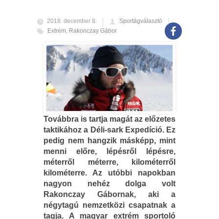
2018. december 8.
Sportágválasztó
Extrém
,
Rakonczay Gábor
Továbbra is tartja magát az előzetes
taktikához a Déli-sark Expedíció. Ez
pedig nem hangzik másképp, mint
menni előre, lépésről lépésre,
méterről méterre, kilométerről
kilométerre. Az utóbbi napokban
nagyon nehéz dolga volt
Rakonczay Gábornak, aki a
négytagú nemzetközi csapatnak a
tagja. A magyar extrém sportoló