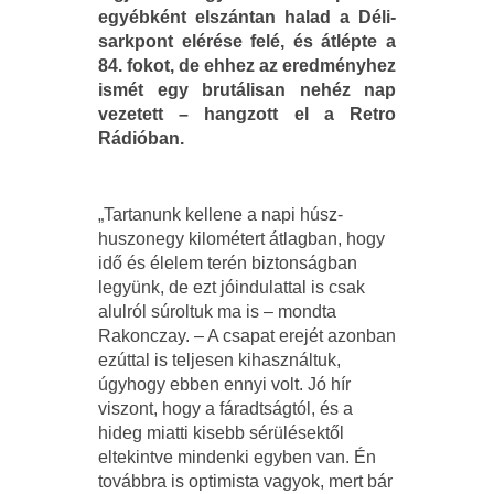
egyébként elszántan halad a Déli-
sarkpont elérése felé, és átlépte a
84. fokot, de ehhez az eredményhez
ismét egy brutálisan nehéz nap
vezetett – hangzott el a Retro
Rádióban.
„Tartanunk kellene a napi húsz-
huszonegy kilométert átlagban, hogy
idő és élelem terén biztonságban
legyünk, de ezt jóindulattal is csak
alulról súroltuk ma is – mondta
Rakonczay. – A csapat erejét azonban
ezúttal is teljesen kihasználtuk,
úgyhogy ebben ennyi volt. Jó hír
viszont, hogy a fáradtságtól, és a
hideg miatti kisebb sérülésektől
eltekintve mindenki egyben van. Én
továbbra is optimista vagyok, mert bár