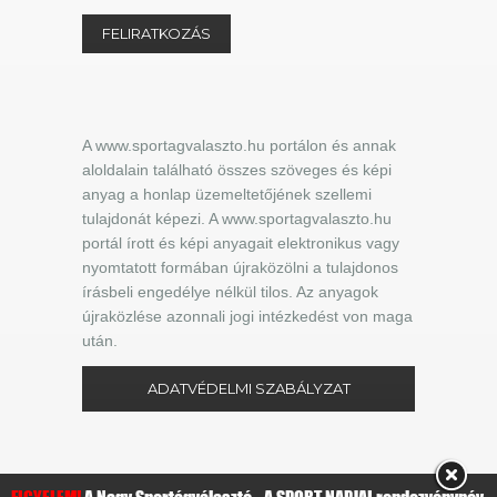
A www.sportagvalaszto.hu portálon és annak
aloldalain található összes szöveges és képi
anyag a honlap üzemeltetőjének szellemi
tulajdonát képezi. A www.sportagvalaszto.hu
portál írott és képi anyagait elektronikus vagy
nyomtatott formában újraközölni a tulajdonos
írásbeli engedélye nélkül tilos. Az anyagok
újraközlése azonnali jogi intézkedést von maga
után.
ADATVÉDELMI SZABÁLYZAT