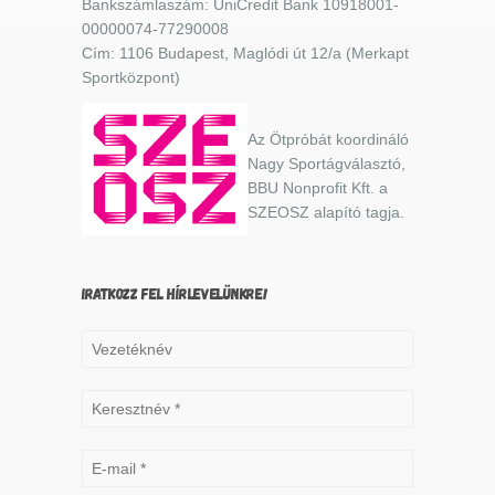
Bankszámlaszám: UniCredit Bank 10918001-
00000074-77290008
Cím: 1106 Budapest, Maglódi út 12/a (Merkapt
Sportközpont)
Az Ötpróbát koordináló
Nagy Sportágválasztó,
BBU Nonprofit Kft. a
SZEOSZ alapító tagja.
IRATKOZZ FEL HÍRLEVELÜNKRE!