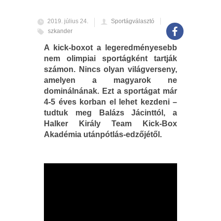
2019. július 24.
Sportágválasztó
szkander
A kick-boxot a legeredményesebb
nem olimpiai sportágként tartják
számon. Nincs olyan világverseny,
amelyen a magyarok ne
dominálnának. Ezt a sportágat már
4-5 éves korban el lehet kezdeni –
tudtuk meg Balázs Jácinttól, a
Halker Király Team Kick-Box
Akadémia utánpótlás-edzőjétől.