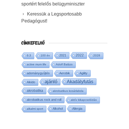
sportért felelős belügyminiszter
Keressük a Legsportosabb
Pedagógust!
CÍMKEFELHŐ
2022
2021
6:3
100 év
2028
active mum life
Adolf Balázs
adománygyűjtés
Aerobik
Agility
ajánló
Akadályfutás
Aikido
akrobatika
akrobatikus kosárlabda
akrobatikus rock and roll
aktív kikapcsolódás
Alkohol
Allergia
alkalmi sport