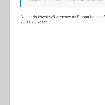
A klasszis következő versenye az Európa-bajnoks
20. és 25. között.