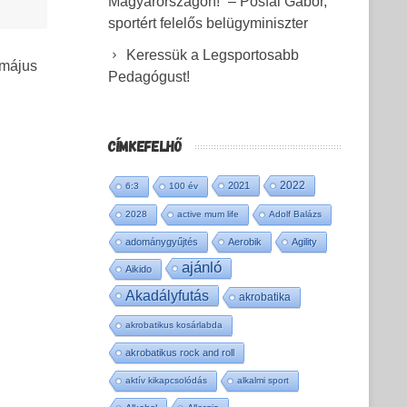
Magyarországon!” – Pósfai Gábor,
sportért felelős belügyminiszter
Keressük a Legsportosabb
 május
Pedagógust!
CÍMKEFELHŐ
2022
2021
6:3
100 év
2028
active mum life
Adolf Balázs
adománygyűjtés
Aerobik
Agility
ajánló
Aikido
Akadályfutás
akrobatika
akrobatikus kosárlabda
akrobatikus rock and roll
aktív kikapcsolódás
alkalmi sport