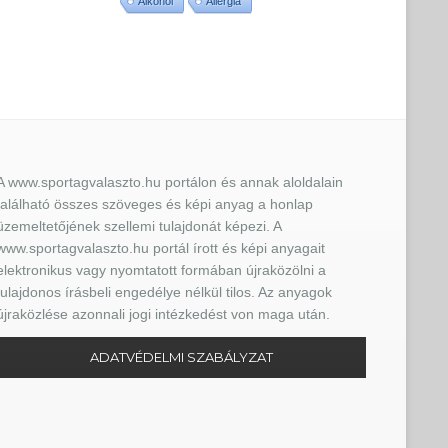
Alkohol
Allergia
A www.sportagvalaszto.hu portálon és annak aloldalain
található összes szöveges és képi anyag a honlap
üzemeltetőjének szellemi tulajdonát képezi. A
www.sportagvalaszto.hu portál írott és képi anyagait
elektronikus vagy nyomtatott formában újraközölni a
tulajdonos írásbeli engedélye nélkül tilos. Az anyagok
újraközlése azonnali jogi intézkedést von maga után.
ADATVÉDELMI SZABÁLYZAT