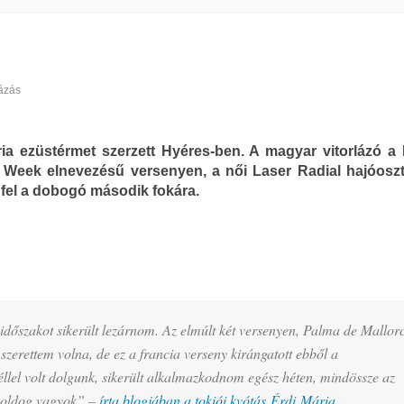
lázás
ria ezüstérmet szerzett Hyéres-ben. A magyar vitorlázó a
 Week elnevezésű versenyen, a női Laser Radial hajóosz
t fel a dobogó második fokára.
dőszakot sikerült lezárnom. Az elmúlt két versenyen, Palma de Mallor
erettem volna, de ez a francia verseny kirángatott ebből a
llel volt dolgunk, sikerült alkalmazkodnom egész héten, mindössze az
boldog vagyok” –
írta blogjában a tokiói kvótás Érdi Mária
.