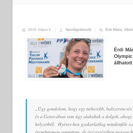
2019. május 5.
Sportágválasztó
Érdi Mária
,
Vitor
Érdi Má
Olympic
állhatot
„Úgy gondolom, hogy egy nehezebb, balszerencsés i
és a Genovában sem úgy alakultak a dolgok, ahogy sz
helyzetből. Hyéres-ben gyakorlatilag mindenféle szé
éremfutamon rontottam, de összességében nagyon 