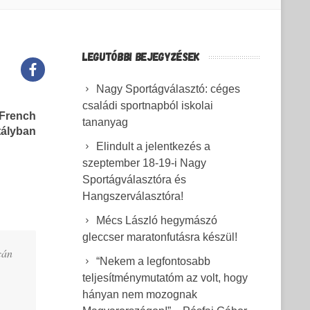
LEGUTÓBBI BEJEGYZÉSEK
Nagy Sportágválasztó: céges
családi sportnapból iskolai
 French
tananyag
tályban
Elindult a jelentkezés a
szeptember 18-19-i Nagy
Sportágválasztóra és
Hangszerválasztóra!
Mécs László hegymászó
gleccser maratonfutásra készül!
cán
“Nekem a legfontosabb
teljesítménymutatóm az volt, hogy
hányan nem mozognak