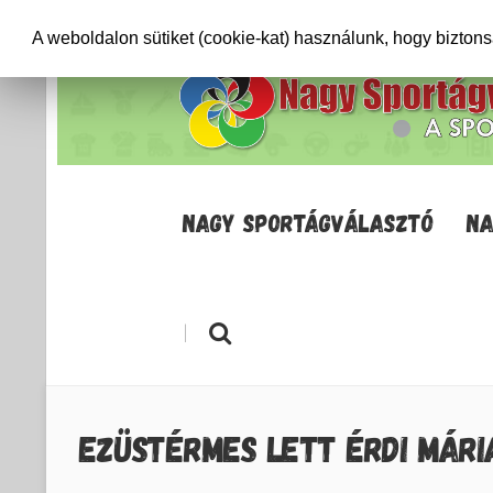
+36706471652
info@sportagvalaszto.hu
A weboldalon sütiket (cookie-kat) használunk, hogy bizton
NAGY SPORTÁGVÁLASZTÓ
NA
|
EZÜSTÉRMES LETT ÉRDI MÁRI