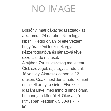
Borsónyi matricákat ragasztgatok az
alkaromra. 24 darabot. Nem fogja
kibírni. Pedig olyan jól elterveztem,
hogy óránként leszedek egyet,
kézzelfoghatóvá és láthatóvá téve
ezzel az idő múlását.
A rajtban Zsuzsi csacsog mellettem.
Ölel, szövegel, rajt. Együtt indulunk.
Jó volt így. Akárcsak otthon, a 12
óráson. Csak most dumálhatunk, mert
nem kell annyira sietni. Élvezzük.
Igazán! Mivel még mindig nincs órám,
bemondja a köridőket. Okosan jó
ritmusban kezdtünk, 5:30-as kilik
körül.