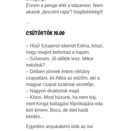
Érzem a penge élét a talpamon. Nem
akarok „táncolni rajta”! Segítséééég!!!
…
CSÜTÖRTÖK 10.00
– Húú! Szuperül sikerült Edina, köszi,
hogy megint befontad a hajam.
– Szívesen. Jó időtök lesz. Mikor
indultok?
– Délben jönnek értem néhány
csapattárs, és Attila az edzőm, aki a
magyar csapat szakmai vezetője.
– Nagyon drukkolok majd.
– Köszi. Most húzunk, ha nem baj,
mert Kinga ballagási főpróbájára oda
kell érnem. Bocs, de élet halál
kérdés…
Egyetlen anyukaként ülök az ovi