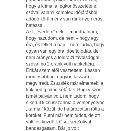
hogy a klíma, a légkör összetétele,
szóval valami komplex időjárásból
adódó körülmény van ránk ilyen erős
hatással.
Azt „tévedem” neki – mondhatnám,
hogy hazudom, de nem – hogy egy
óra, és felkel a nap – nem tudva, hogy
ugyan van egy óra időeltolódás, de
nem arányos a földrajzi távolsággal,
szóval bő 2 óránk volt napkeltéig.
Erikát szem elől vesztettem. Lassan
(pontosabban: nagyon lassan)
megvirradt. Zsuzsiék már elmentek, a
fiúk pedig mind sétáltak. Bogi viszont
ismét pályán volt, nem tudom, hogy
sikerült kicsusszannia a versenyorvos
„karmai” közül, de határozottan rótta a
köröket. Futni már nem tudott, de ott
volt, és küzdött. Csécsei Zolival
bandázgattam. Bár jó volt