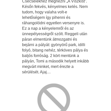
Csécseiékhez megnézni „A Viszkist”.
Későn fekvés, kényelmes kelés. Nem
tudom, hogy valaha volt-e
lehetőségem így pihenni és
ráhangolódni egyetlen versenyre is.
Ez a nap a kényelemről és az
ünnepélyességről szólt. Reggeli után
páran elmentünk átmozgatni és
bejárni a pályát: gyönyörű park, idilli
folyó, bitang nehéz, térköves pálya és
baljós forróság. 2 kört mentünk a
pályán, Tomi a második helyett inkább
megvárt minket, mert érezte a
sérülését. Ajaj…