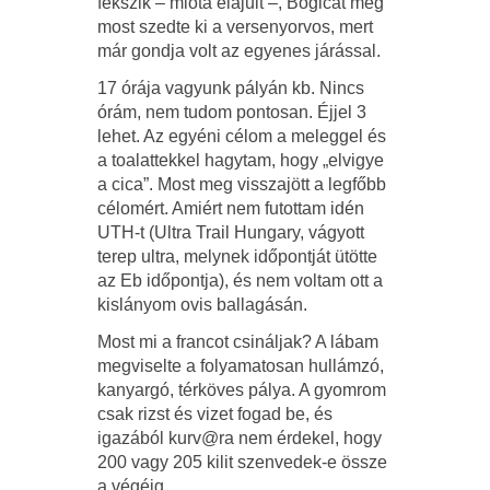
fekszik – mióta elájult –, Bogicát meg
most szedte ki a versenyorvos, mert
már gondja volt az egyenes járással.
17 órája vagyunk pályán kb. Nincs
órám, nem tudom pontosan. Éjjel 3
lehet. Az egyéni célom a meleggel és
a toalattekkel hagytam, hogy „elvigye
a cica”. Most meg visszajött a legfőbb
célomért. Amiért nem futottam idén
UTH-t (Ultra Trail Hungary, vágyott
terep ultra, melynek időpontját ütötte
az Eb időpontja), és nem voltam ott a
kislányom ovis ballagásán.
Most mi a francot csináljak? A lábam
megviselte a folyamatosan hullámzó,
kanyargó, térköves pálya. A gyomrom
csak rizst és vizet fogad be, és
igazából kurv@ra nem érdekel, hogy
200 vagy 205 kilit szenvedek-e össze
a végéig.