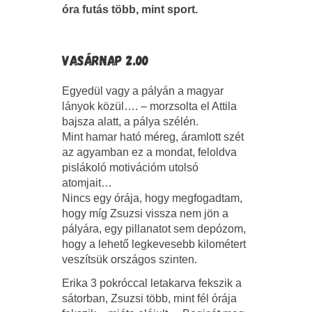
óra futás több, mint sport.
VASÁRNAP 2.00
Egyedül vagy a pályán a magyar
lányok közül…. – morzsolta el Attila
bajsza alatt, a pálya szélén.
Mint hamar ható méreg, áramlott szét
az agyamban ez a mondat, feloldva
pislákoló motivációm utolsó
atomjait…
Nincs egy órája, hogy megfogadtam,
hogy míg Zsuzsi vissza nem jön a
pályára, egy pillanatot sem depózom,
hogy a lehető legkevesebb kilométert
veszítsük országos szinten.
Erika 3 pokróccal letakarva fekszik a
sátorban, Zsuzsi több, mint fél órája