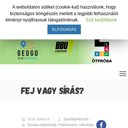
A weboldalon sütiket (cookie-kat) használunk, hogy
biztonságos böngészés mellett a legjobb felhasználói
élményt nyújthassuk látogatóinknak.
Süti beállítások
ELFOGADÁS
FEJ VAGY SÍRÁS?
2018. június 6.
Sportágválasztó
Európa-bajnokság
,
Futóverseny
,
Ultrafutás