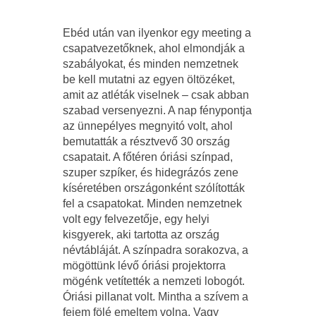
Ebéd után van ilyenkor egy meeting a
csapatvezetőknek, ahol elmondják a
szabályokat, és minden nemzetnek
be kell mutatni az egyen öltözéket,
amit az atléták viselnek – csak abban
szabad versenyezni. A nap fénypontja
az ünnepélyes megnyitó volt, ahol
bemutatták a résztvevő 30 ország
csapatait. A főtéren óriási színpad,
szuper szpíker, és hidegrázós zene
kíséretében országonként szólították
fel a csapatokat. Minden nemzetnek
volt egy felvezetője, egy helyi
kisgyerek, aki tartotta az ország
névtábláját. A színpadra sorakozva, a
mögöttünk lévő óriási projektorra
mögénk vetítették a nemzeti lobogót.
Óriási pillanat volt. Mintha a szívem a
fejem fölé emeltem volna. Vagy