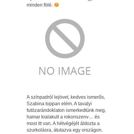
minden fölé.
A színpadról lejövet, kedves ismerős,
Szabina toppan elém. A tavalyi
futózarándoklaton ismerkedtünk meg,
hamar kialakult a rokonszenv… és
most itt van. A hétvégéjét áldozta a
szurkolásra, átutazva egy országon.