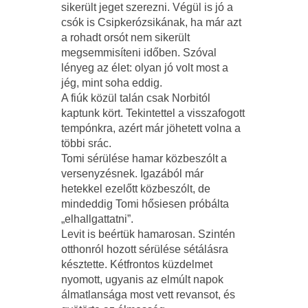
sikerült jeget szerezni. Végül is jó a
csók is Csipkerózsikának, ha már azt
a rohadt orsót nem sikerült
megsemmisíteni időben. Szóval
lényeg az élet: olyan jó volt most a
jég, mint soha eddig.
A fiúk közül talán csak Norbitól
kaptunk kört. Tekintettel a visszafogott
tempónkra, azért már jöhetett volna a
többi srác.
Tomi sérülése hamar közbeszólt a
versenyzésnek. Igazából már
hetekkel ezelőtt közbeszólt, de
mindeddig Tomi hősiesen próbálta
„elhallgattatni”.
Levit is beértük hamarosan. Szintén
otthonról hozott sérülése sétálásra
késztette. Kétfrontos küzdelmet
nyomott, ugyanis az elmúlt napok
álmatlansága most vett revansot, és