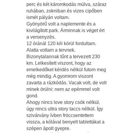
perc és két káromkodás múlva, száraz
ruhában, zokniban és vizes cipőben
ismét pályán voltam.
Gyönyörű volt a naplemente és a
kivilágított park. Árminnak is véget ért
a versenyzés.
12 óránál 120 kili körül fordultam.
Alatta voltam a tervnek.
Bizonytalannak tűnt a tervezett 230
km. Lelkesített viszont, hogy az
emelkedőket kérdés nélkül futom meg
még mindig. A gyomrom viszont
zavarta a rázkódás. Vacak volt, de volt
minek örülni: nem az epémmel volt
gond.
Ahogy nincs love story csók nélkül,
úgy nincs ultra story taccs nélkül. Így
szivárvány ívben fröccsentettem
vissza, a kólával benyelt tablettákat a
szépen ápolt gyepre.