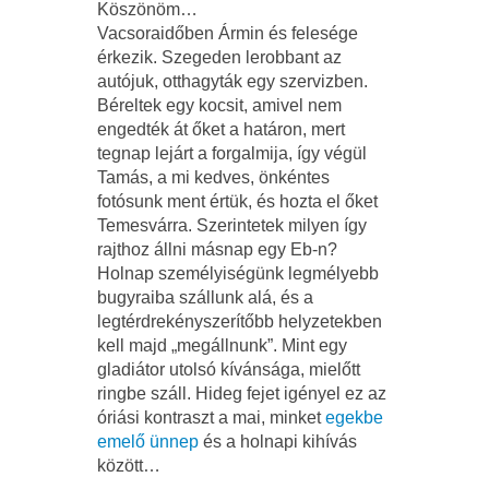
Köszönöm…
Vacsoraidőben Ármin és felesége
érkezik. Szegeden lerobbant az
autójuk, otthagyták egy szervizben.
Béreltek egy kocsit, amivel nem
engedték át őket a határon, mert
tegnap lejárt a forgalmija, így végül
Tamás, a mi kedves, önkéntes
fotósunk ment értük, és hozta el őket
Temesvárra. Szerintetek milyen így
rajthoz állni másnap egy Eb-n?
Holnap személyiségünk legmélyebb
bugyraiba szállunk alá, és a
legtérdrekényszerítőbb helyzetekben
kell majd „megállnunk”. Mint egy
gladiátor utolsó kívánsága, mielőtt
ringbe száll. Hideg fejet igényel ez az
óriási kontraszt a mai, minket
egekbe
emelő ünnep
és a holnapi kihívás
között…