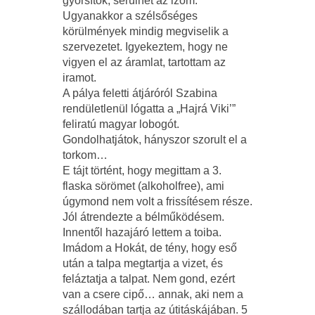
gyorsítok, sérülhet az izom.
Ugyanakkor a szélsőséges
körülmények mindig megviselik a
szervezetet. Igyekeztem, hogy ne
vigyen el az áramlat, tartottam az
iramot.
A pálya feletti átjáróról Szabina
rendületlenül lógatta a „Hajrá Viki’”
feliratú magyar lobogót.
Gondolhatjátok, hányszor szorult el a
torkom…
E tájt történt, hogy megittam a 3.
flaska sörömet (alkoholfree), ami
úgymond nem volt a frissítésem része.
Jól átrendezte a bélműködésem.
Innentől hazajáró lettem a toiba.
Imádom a Hokát, de tény, hogy eső
után a talpa megtartja a vizet, és
feláztatja a talpat. Nem gond, ezért
van a csere cipő… annak, aki nem a
szállodában tartja az útitáskájában. 5