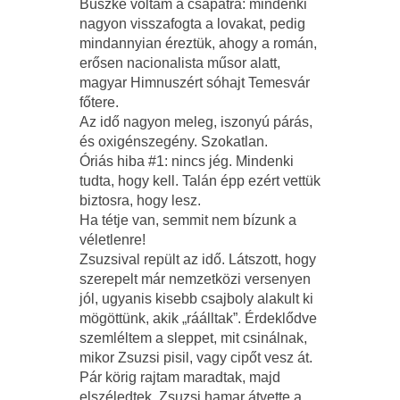
Büszke voltam a csapatra: mindenki
nagyon visszafogta a lovakat, pedig
mindannyian éreztük, ahogy a román,
erősen nacionalista műsor alatt,
magyar Himnuszért sóhajt Temesvár
főtere.
Az idő nagyon meleg, iszonyú párás,
és oxigénszegény. Szokatlan.
Óriás hiba #1: nincs jég. Mindenki
tudta, hogy kell. Talán épp ezért vettük
biztosra, hogy lesz.
Ha tétje van, semmit nem bízunk a
véletlenre!
Zsuzsival repült az idő. Látszott, hogy
szerepelt már nemzetközi versenyen
jól, ugyanis kisebb csajboly alakult ki
mögöttünk, akik „ráálltak”. Érdeklődve
szemléltem a sleppet, mit csinálnak,
mikor Zsuzsi pisil, vagy cipőt vesz át.
Pár körig rajtam maradtak, majd
elszéledtek. Zsuzsi hamar átvette a