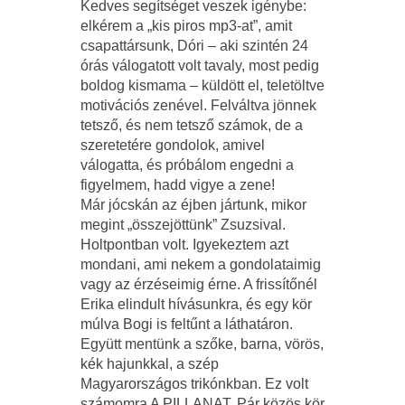
Kedves segítséget veszek igénybe:
elkérem a „kis piros mp3-at”, amit
csapattársunk, Dóri – aki szintén 24
órás válogatott volt tavaly, most pedig
boldog kismama – küldött el, teletöltve
motivációs zenével. Felváltva jönnek
tetsző, és nem tetsző számok, de a
szeretetére gondolok, amivel
válogatta, és próbálom engedni a
figyelmem, hadd vigye a zene!
Már jócskán az éjben jártunk, mikor
megint „összejöttünk” Zsuzsival.
Holtpontban volt. Igyekeztem azt
mondani, ami nekem a gondolataimig
vagy az érzéseimig érne. A frissítőnél
Erika elindult hívásunkra, és egy kör
múlva Bogi is feltűnt a láthatáron.
Együtt mentünk a szőke, barna, vörös,
kék hajunkkal, a szép
Magyarországos trikónkban. Ez volt
számomra A PILLANAT. Pár közös kör