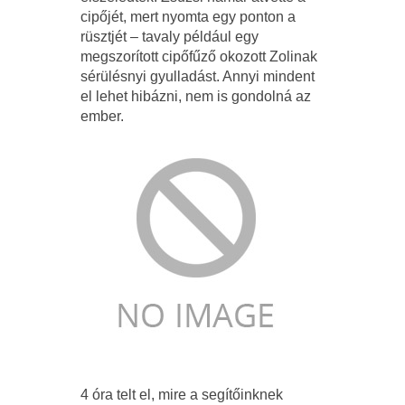
cipőjét, mert nyomta egy ponton a
rüsztjét – tavaly például egy
megszorított cipőfűző okozott Zolinak
sérülésnyi gyulladást. Annyi mindent
el lehet hibázni, nem is gondolná az
ember.
4 óra telt el, mire a segítőinknek