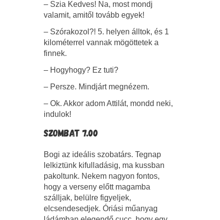
– Szia Kedves! Na, most mondj
valamit, amitől tovább egyek!
– Szórakozol?! 5. helyen álltok, és 1
kilométerrel vannak mögöttetek a
finnek.
– Hogyhogy? Ez tuti?
– Persze. Mindjárt megnézem.
– Ok. Akkor adom Attilát, mondd neki,
indulok!
SZOMBAT 7.00
Bogi az ideális szobatárs. Tegnap
lelkiztünk kifulladásig, ma kussban
pakoltunk. Nekem nagyon fontos,
hogy a verseny előtt magamba
szálljak, belülre figyeljek,
elcsendesedjek. Óriási műanyag
ládámban elegendő cucc, hogy egy