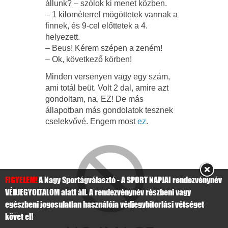
állunk? – szólok ki menet közben.
– 1 kilométerrel mögöttetek vannak a
finnek, és 9-cel előttetek a 4.
helyezett.
– Beus! Kérem szépen a zeném!
– Ok, következő körben!
Minden versenyen vagy egy szám,
ami totál beüt. Volt 2 dal, amire azt
gondoltam, na, EZ! De más
állapotban más gondolatok tesznek
cselekvővé. Engem most
ez
.
FIGYELEM!
A Nagy Sportágválasztó - A SPORT NAPJAI rendezvénynév
VÉDJEGYOLTALOM alatt áll. A rendezvénynév részbeni vagy
egészbeni jogosulatlan használója védjegybitorlási vétséget
követ el!