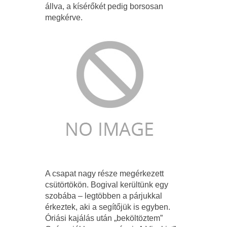
állva, a kísérőkét pedig borsosan
megkérve.
A csapat nagy része megérkezett
csütörtökön. Bogival kerültünk egy
szobába – legtöbben a párjukkal
érkeztek, aki a segítőjük is egyben.
Óriási kajálás után „beköltöztem”