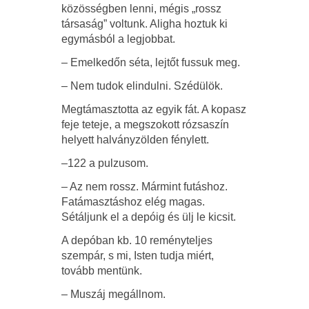
közösségben lenni, mégis „rossz
társaság” voltunk. Aligha hoztuk ki
egymásból a legjobbat.
– Emelkedőn séta, lejtőt fussuk meg.
– Nem tudok elindulni. Szédülök.
Megtámasztotta az egyik fát. A kopasz
feje teteje, a megszokott rózsaszín
helyett halványzölden fénylett.
–122 a pulzusom.
– Az nem rossz. Mármint futáshoz.
Fatámasztáshoz elég magas.
Sétáljunk el a depóig és ülj le kicsit.
A depóban kb. 10 reményteljes
szempár, s mi, Isten tudja miért,
tovább mentünk.
– Muszáj megállnom.