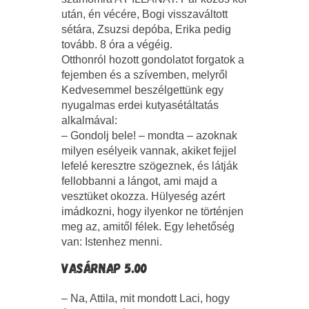
után, én vécére, Bogi visszaváltott
sétára, Zsuzsi depóba, Erika pedig
tovább. 8 óra a végéig.
Otthonról hozott gondolatot forgatok a
fejemben és a szívemben, melyről
Kedvesemmel beszélgettünk egy
nyugalmas erdei kutyasétáltatás
alkalmával:
– Gondolj bele! – mondta – azoknak
milyen esélyeik vannak, akiket fejjel
lefelé keresztre szögeznek, és látják
fellobbanni a lángot, ami majd a
vesztüket okozza. Hülyeség azért
imádkozni, hogy ilyenkor ne történjen
meg az, amitől félek. Egy lehetőség
van: Istenhez menni.
VASÁRNAP 5.00
– Na, Attila, mit mondott Laci, hogy