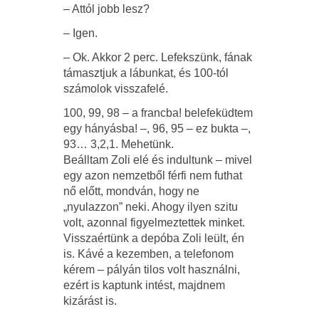
– Attól jobb lesz?
– Igen.
– Ok. Akkor 2 perc. Lefekszünk, fának
támasztjuk a lábunkat, és 100-tól
számolok visszafelé.
100, 99, 98 – a francba! belefeküdtem
egy hányásba! –, 96, 95 – ez bukta –,
93… 3,2,1. Mehetünk.
Beálltam Zoli elé és indultunk – mivel
egy azon nemzetből férfi nem futhat
nő előtt, mondván, hogy ne
„nyulazzon” neki. Ahogy ilyen szitu
volt, azonnal figyelmeztettek minket.
Visszaértünk a depóba Zoli leült, én
is. Kávé a kezemben, a telefonom
kérem – pályán tilos volt használni,
ezért is kaptunk intést, majdnem
kizárást is.