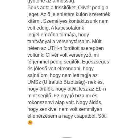
gyötörte az álmosság.
Beus adta a frissítőket, Olivér pedig a
jeget. Az ő jelenlétére külön szeretnék
kitérni. Személyes kontaktusunk nem
volt eddig. A kapcsolatunk
legjellemzőbb formája, hogy
tanítványai a versenytársaim. Múlt
héten az UTH-n fordított szerepben
voltunk: Olivér volt versenyző, mi
férjemmel pedig segítők. Egészséges
és jóleső volt elmondani, hogy
sajnálom, hogy nem lett tagja az
UMSz (Ultrafutó Bizottság)- nek és,
hogy örülök, hogy ott/itt lesz az Eb-n
mint segítő. Ez egy jó bizalmi és
rokonszenvi alap volt. Nagy áldás,
hogy senkivel nem volt semmilyen
ellenérzésem a nagy csapatból. Sőt!