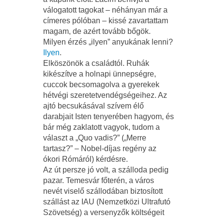
válogatott tagokat – néhányan már a
címeres pólóban – kissé zavartattam
magam, de azért tovább bőgök.
Milyen érzés „ilyen” anyukának lenni?
Ilyen
.
Elköszönök a családtól. Ruhák
kikészítve a holnapi ünnepségre,
cuccok becsomagolva a gyerekek
hétvégi szeretetvendégségeihez. Az
ajtó becsukásával szívem élő
darabjait Isten tenyerében hagyom, és
bár még zaklatott vagyok, tudom a
választ a „Quo vadis?” („Merre
tartasz?” – Nobel-díjas regény az
ókori Rómáról) kérdésre.
Az út persze jó volt, a szálloda pedig
pazar. Temesvár főterén, a város
nevét viselő szállodában biztosított
szállást az IAU (Nemzetközi Ultrafutó
Szövetség) a versenyzők költségeit