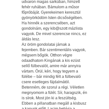
udvaron magas sarkúban, hímzett
fehér ruhában. Bámulom a műsor
főpróbáját. Gyerekeimen keresztül
gyönyörködöm Isten dicsőségében.
Ha hinnék a szerencsében, azt
gondolnám, egy kib@szott mázlista
vagyok. De mivel szerencse nincs, ez
áldás lesz.
Az öröm gondolatai járnak a
fejemben. Bár szentimentális vagyok,
mégsem bőgök. Otthon végre
odaadhatom Kingának a kis ezüst
sellő fülbevalót, amire már annyira
vártam. Örül, kéri, hogy tegyem a
fülébe – bár mindig félt a fülbevaló
csere esetleges fájdalmától.
Betenném, de szorul a régi. Véletlen
megnyomom a fülét. Sír, haragszik, én
is sírok. Most jön ki a feszültség.
Ebben a pillanatban megáll a kisbusz
a kapunk előtt. Lacim behívja a