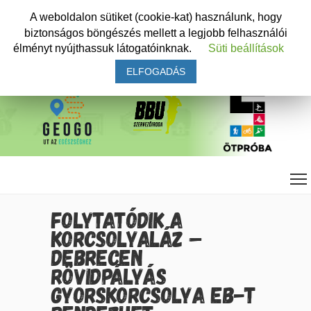
A weboldalon sütiket (cookie-kat) használunk, hogy
biztonságos böngészés mellett a legjobb felhasználói
élményt nyújthassuk látogatóinknak.
Süti beállítások
ELFOGADÁS
FOLYTATÓDIK A
KORCSOLYALÁZ –
DEBRECEN
RÖVIDPÁLYÁS
GYORSKORCSOLYA EB-T