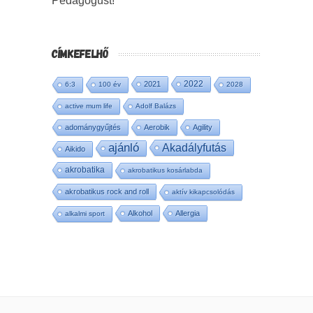
Pedagógust!
CÍMKEFELHŐ
2022
2021
6:3
100 év
2028
active mum life
Adolf Balázs
adománygyűjtés
Aerobik
Agility
ajánló
Akadályfutás
Aikido
akrobatika
akrobatikus kosárlabda
akrobatikus rock and roll
aktív kikapcsolódás
Alkohol
Allergia
alkalmi sport