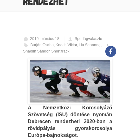
RENDEZHET
2019. március 18.
Sportágválasztó
Burján Csaba
,
Knoch Viktor
,
Liu Shaoang
,
Liu
Shaolin Sándor
,
Short track
A Nemzetközi Korcsolyázó
Szövetség (ISU) döntése nyomán
Debrecen rendezheti 2020-ban a
rövidpályás gyorskorcsolya
Európa-bajnokságot.