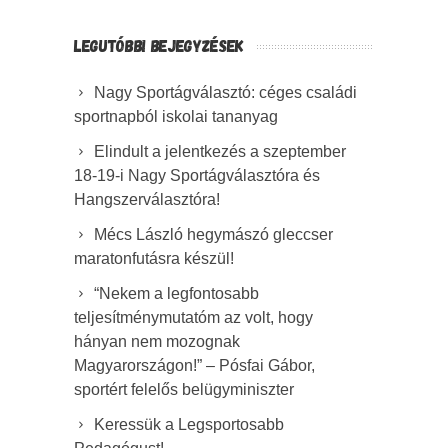
LEGUTÓBBI BEJEGYZÉSEK
Nagy Sportágválasztó: céges családi
sportnapból iskolai tananyag
Elindult a jelentkezés a szeptember
18-19-i Nagy Sportágválasztóra és
Hangszerválasztóra!
Mécs László hegymászó gleccser
maratonfutásra készül!
“Nekem a legfontosabb
teljesítménymutatóm az volt, hogy
hányan nem mozognak
Magyarországon!” – Pósfai Gábor,
sportért felelős belügyminiszter
Keressük a Legsportosabb