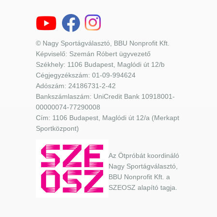
© Nagy Sportágválasztó, BBU Nonprofit Kft.
Képviselő: Szemán Róbert ügyvezető
Székhely: 1106 Budapest, Maglódi út 12/b
Cégjegyzékszám: 01-09-994624
Adószám: 24186731-2-42
Bankszámlaszám: UniCredit Bank 10918001-
00000074-77290008
Cím: 1106 Budapest, Maglódi út 12/a (Merkapt
Sportközpont)
Az Ötpróbát koordináló
Nagy Sportágválasztó,
BBU Nonprofit Kft. a
SZEOSZ alapító tagja.