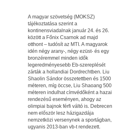
A magyar szövetség (MOKSZ)
tájékoztatása szerint a
kontinensviadalnak január 24. és 26.
között a Főnix Csarnok ad majd
otthont – tudósít az MTI. A magyarok
idén négy arany-, négy ezüst- és egy
bronzéremmel minden idők
legeredményesebb Eb-szereplését
zárták a hollandiai Dordrechtben. Liu
Shaolin Sándor összetettben és 1500
méteren, míg öccse, Liu Shaoang 500
méteren indulhat címvédőként a hazai
rendezésű eseményen, ahogy az
olimpiai bajnok férfi váltó is. Debrecen
nem először lesz házigazdája
nemzetközi versenynek a sportágban,
ugyanis 2013-ban vb-t rendezett.