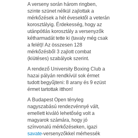
A verseny során három ringben,
szinte szünet nélkül zajlottak a
mérkőzések a hét évesektől a veterán
korosztályig. Érdekesség, hogy az
utánpótlás korosztály a versenyzők
kétharmadát tette ki (tavaly még csak
a felét)! Az összesen 128
mérkőzésből 3 zajlott combat
(kiütéses) szabályok szerint.
A rendező University Boxing Club a
hazai pályán rendkívül sok érmet
tudott begyűjteni: 8 arany és 9 ezüst
érmet tartottak itthon!
A Budapest Open tényleg
nagyszabású rendezvénnyé vált,
emellett kiváló lehetőség volt a
magyarok számára, hogy jó
színvonalú mérkőzéseken, igazi
savate
-versenyzőkkel mérhessék