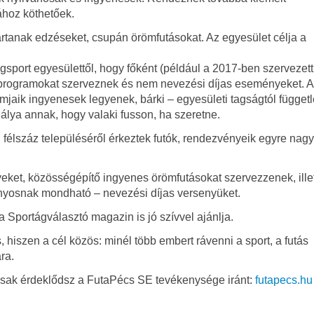
ához köthetőek.
rtanak edzéseket, csupán örömfutásokat. Az egyesület célja a
ort egyesülettől, hogy főként (például a 2017-ben szervezett
 programokat szerveznek és nem nevezési díjas eseményeket. A
amjaik ingyenesek legyenek, bárki – egyesületi tagságtól függetl
álya annak, hogy valaki fusson, ha szeretne.
 félszáz településéről érkeztek futók, rendezvényeik egyre nag
yeket, közösségépítő ingyenes örömfutásokat szervezzenek, ille
yosnak mondható – nevezési díjas versenyüket.
a Sportágválasztó magazin is jó szívvel ajánlja.
 hiszen a cél közös: minél több embert rávenni a sport, a futás
ra.
csak érdeklődsz a FutaPécs SE tevékenysége iránt:
futapecs.hu