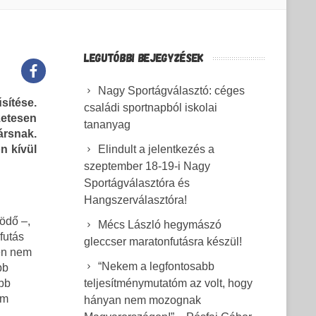
LEGUTÓBBI BEJEGYZÉSEK
Nagy Sportágválasztó: céges
sítése.
családi sportnapból iskolai
etesen
tananyag
ársnak.
n kívül
Elindult a jelentkezés a
szeptember 18-19-i Nagy
Sportágválasztóra és
Hangszerválasztóra!
ödő –,
Mécs László hegymászó
 futás
gleccser maratonfutásra készül!
en nem
“Nekem a legfontosabb
bb
teljesítménymutatóm az volt, hogy
obb
om
hányan nem mozognak