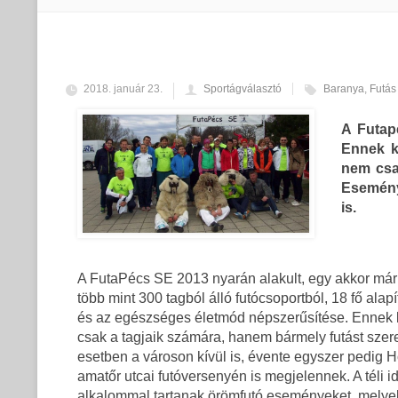
2018. január 23.
Sportágválasztó
Baranya
,
Futás
A Futap
Ennek k
nem csa
Esemény
is.
A FutaPécs SE 2013 nyarán alakult, egy akkor már 
több mint 300 tagból álló futócsoportból, 18 fő alapí
és az egészséges életmód népszerűsítése. Ennek
csak a tagjaik számára, hanem bármely futást szer
esetben a városon kívül is, évente egyszer pedig H
amatőr utcai futóversenyén is megjelennek. A téli 
alkalommal tartanak örömfutó eseményeket, melye