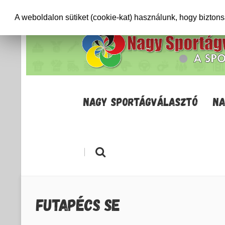
+36706471652
info@sportagvalaszto.hu
A weboldalon sütiket (cookie-kat) használunk, hogy bizton
NAGY SPORTÁGVÁLASZTÓ
NA
|
FUTAPÉCS SE