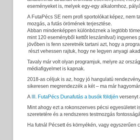
eseményeket is, melyek egy-egy alkalomhoz, pály
A FutaPécs SE nem profi sportolókat képez, nem ta
mozgás, a futás örömének terjesztése.
Abban mindenképpen különböznek a legtöbb tömegsp
mint 120 eseményből kettőt leszámítva!) ingyenes
jövőben is fenn szeretnék tartani azt, hogy a progr
részt vehessen rajtuk, hogy ne legyen anyagi akad
Tavaly már volt olyan programjuk, melyre az ország
médiafigyelmet is kapnak.
2018-as céljuk is az, hogy jó hangulatú rendezvén
sikeresen megrendezzék a két – ma már hagyomán
A
III. FutaPécs Dunafutás a busók földjén
versenyt 
Mint ahogy ezt a rokonszenves pécsi egyesületet is,
szeretetére és a rendszeres testmozgás fontosságá
Ha futnál Pécsett és környékén, vagy egyszerűen 