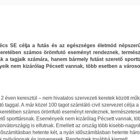
écs SE célja a futás és az egészséges életmód népszerű
eretében számos örömfutó eseményt rendeznek, termész
k a tagjaik számára, hanem bármely futást szerető sportt
eik nem kizárólag Pécsett vannak, több esetben a városo
2 éven keresztül – nem hivatalos szervezeti keretek között műk
tó taggal. A már közel 100 tagot számláló civil szervezet célja a
 keretében számos örömfutó eseményt rendeznek, természetes
ető sporttársnak. Eseményeik nem kizárólag Pécsett vannak, tö
orvátországig is elfutnak. Emellett az ország több kisebb-nagy
időszámításban hetente két, a nyári időszámításban hetente hár
k nyilvánosak és ingyenesek. Rendeznek továbbá kiemelt