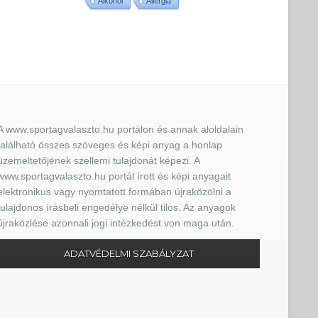
Alkohol
Allergia
A www.sportagvalaszto.hu portálon és annak aloldalain
található összes szöveges és képi anyag a honlap
üzemeltetőjének szellemi tulajdonát képezi. A
www.sportagvalaszto.hu portál írott és képi anyagait
elektronikus vagy nyomtatott formában újraközölni a
tulajdonos írásbeli engedélye nélkül tilos. Az anyagok
újraközlése azonnali jogi intézkedést von maga után.
ADATVÉDELMI SZABÁLYZAT