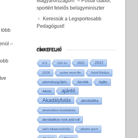
Magyarországon!” – Pósfai Gábor,
sportért felelős belügyminiszter
Keressük a Legsportosabb
Pedagógust!
 több
enül –
CÍMKEFELHŐ
yobb
2022
2021
6:3
100 év
2028
active mum life
Adolf Balázs
tve
adománygyűjtés
Aerobik
Agility
ajánló
Aikido
Akadályfutás
akrobatika
akrobatikus kosárlabda
akrobatikus rock and roll
aktív kikapcsolódás
alkalmi sport