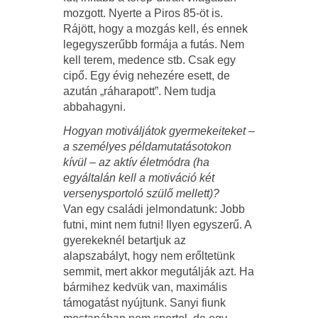
mozgott. Nyerte a Piros 85-öt is.
Rájött, hogy a mozgás kell, és ennek
legegyszerűbb formája a futás. Nem
kell terem, medence stb. Csak egy
cipő. Egy évig nehezére esett, de
azután „ráharapott”. Nem tudja
abbahagyni.
Hogyan motiváljátok gyermekeiteket –
a személyes példamutatásotokon
kívül – az aktív életmódra (ha
egyáltalán kell a motiváció két
versenysportoló szülő mellett)?
Van egy családi jelmondatunk: Jobb
futni, mint nem futni! Ilyen egyszerű. A
gyerekeknél betartjuk az
alapszabályt, hogy nem erőltetünk
semmit, mert akkor megutálják azt. Ha
bármihez kedvük van, maximális
támogatást nyújtunk. Sanyi fiunk