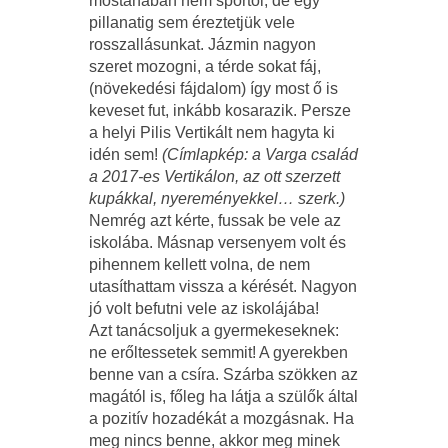
mostanában nem sportol, de egy
pillanatig sem éreztetjük vele
rosszallásunkat. Jázmin nagyon
szeret mozogni, a térde sokat fáj,
(növekedési fájdalom) így most ő is
keveset fut, inkább kosarazik. Persze
a helyi Pilis Vertikált nem hagyta ki
idén sem!
(Címlapkép: a Varga család
a 2017-es Vertikálon, az ott szerzett
kupákkal, nyereményekkel… szerk.)
Nemrég azt kérte, fussak be vele az
iskolába. Másnap versenyem volt és
pihennem kellett volna, de nem
utasíthattam vissza a kérését. Nagyon
jó volt befutni vele az iskolájába!
Azt tanácsoljuk a gyermekeseknek:
ne erőltessetek semmit! A gyerekben
benne van a csíra. Szárba szökken az
magától is, főleg ha látja a szülők által
a pozitív hozadékát a mozgásnak. Ha
meg nincs benne, akkor meg minek