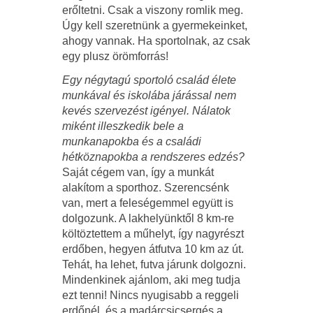
erőltetni. Csak a viszony romlik meg.
Úgy kell szeretnünk a gyermekeinket,
ahogy vannak. Ha sportolnak, az csak
egy plusz örömforrás!
Egy négytagú sportoló család élete
munkával és iskolába járással nem
kevés szervezést igényel. Nálatok
miként illeszkedik bele a
munkanapokba és a családi
hétköznapokba a rendszeres edzés?
Saját cégem van, így a munkát
alakítom a sporthoz. Szerencsénk
van, mert a feleségemmel együtt is
dolgozunk. A lakhelyünktől 8 km-re
költöztettem a műhelyt, így nagyrészt
erdőben, hegyen átfutva 10 km az út.
Tehát, ha lehet, futva járunk dolgozni.
Mindenkinek ajánlom, aki meg tudja
ezt tenni! Nincs nyugisabb a reggeli
erdőnél, és a madárcsicsergés a