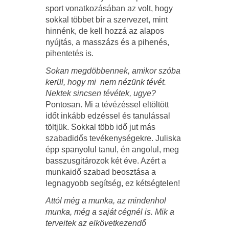
sport vonatkozásában az volt, hogy
sokkal többet bír a szervezet, mint
hinnénk, de kell hozzá az alapos
nyújtás, a masszázs és a pihenés,
pihentetés is.
Sokan megdöbbennek, amikor szóba
kerül, hogy mi nem nézünk tévét.
Nektek sincsen tévétek, ugye?
Pontosan. Mi a tévézéssel eltöltött
időt inkább edzéssel és tanulással
töltjük. Sokkal több idő jut más
szabadidős tevékenységekre. Juliska
épp spanyolul tanul, én angolul, meg
basszusgitározok két éve. Azért a
munkaidő szabad beosztása a
legnagyobb segítség, ez kétségtelen!
Attól még a munka, az mindenhol
munka, még a saját cégnél is. Mik a
terveitek az elkövetkezendő