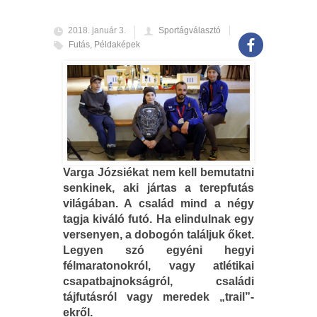
2018. január 3.
Sportágválasztó
Futás
,
Példaképek
Varga Józsiékat nem kell bemutatni
senkinek, aki jártas a terepfutás
világában. A család mind a négy
tagja kiváló futó. Ha elindulnak egy
versenyen, a dobogón találjuk őket.
Legyen szó egyéni hegyi
félmaratonokról, vagy atlétikai
csapatbajnokságról, családi
tájfutásról vagy meredek „trail”-
ekről.