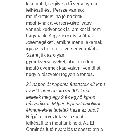
ki a többit, segítve a fő versenyre a
felkészülést. Persze vannak
mellékutak is, ha jó barátok
meghívnak a versenyükre, vagy
vannak kedvencek is, amiket ki nem
hagynánk. A gyerekek is találnak
„csemegéket”, amikre menni akarnak,
így az is bekerül a versenynaptárba.
Szeretjük az olyan
gyerekversenyeket, ahol minden
induló gyermek kap valamilyen díjat,
hogy a részvétel legyen a fontos.
21 napon át naponta futottatok 42 km-t
az El Caminón. közel 900 km-t
tettetek meg egy 9 és egy 5 kg-os
hátizsákkal. Milyen tapasztalatokkal,
élményekkel tértetek haza az útról?
Régóta terveztük ezt az utat,
felkészülten indultunk neki. Az El
Caminós futó-nyaralás tapasztalata a