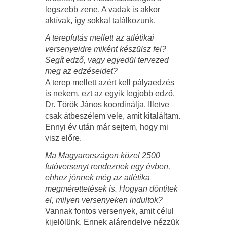
legszebb zene. A vadak is akkor
aktívak, így sokkal találkozunk.
A terepfutás mellett az atlétikai
versenyeidre miként készülsz fel?
Segít edző, vagy egyedül tervezed
meg az edzéseidet?
A terep mellett azért kell pályaedzés
is nekem, ezt az egyik legjobb edző,
Dr. Török János koordinálja. Illetve
csak átbeszélem vele, amit kitaláltam.
Ennyi év után már sejtem, hogy mi
visz előre.
Ma Magyarországon közel 2500
futóversenyt rendeznek egy évben,
ehhez jönnek még az atlétika
megmérettetések is. Hogyan döntitek
el, milyen versenyeken indultok?
Vannak fontos versenyek, amit célul
kijelölünk. Ennek alárendelve nézzük