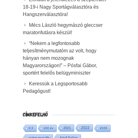
18-19-i Nagy Sportágválasztóra és
Hangszerválasztóra!
Mécs László hegymászó gleccser
maratonfutásra készül!
“Nekem a legfontosabb
teljesítménymutatóm az volt, hogy
hányan nem mozognak
Magyarországon!” – Pósfai Gábor,
sportért felelős belügyminiszter
Keressük a Legsportosabb
Pedagógust!
CÍMKEFELHŐ
2022
2021
6:3
100 év
2028
active mum life
Adolf Balázs