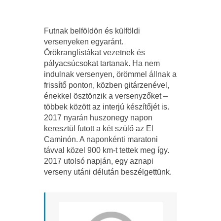
Futnak belföldön és külföldi
versenyeken egyaránt.
Örökranglistákat vezetnek és
pályacsúcsokat tartanak. Ha nem
indulnak versenyen, örömmel állnak a
frissítő ponton, közben gitárzenével,
énekkel ösztönzik a versenyzőket –
többek között az interjú készítőjét is.
2017 nyarán huszonegy napon
keresztül futott a két szülő az El
Caminón. A naponkénti maratoni
távval közel 900 km-t tettek meg így.
2017 utolsó napján, egy aznapi
verseny utáni délután beszélgettünk.