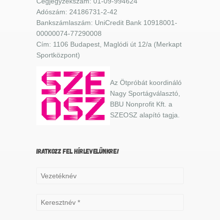
Cégjegyzékszám: 01-09-994624
Adószám: 24186731-2-42
Bankszámlaszám: UniCredit Bank 10918001-
00000074-77290008
Cím: 1106 Budapest, Maglódi út 12/a (Merkapt
Sportközpont)
Az Ötpróbát koordináló
Nagy Sportágválasztó,
BBU Nonprofit Kft. a
SZEOSZ alapító tagja.
IRATKOZZ FEL HÍRLEVELÜNKRE!