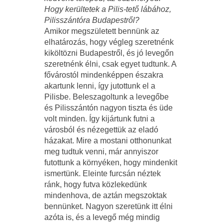
Hogy kerültetek a Pilis-tető lábához,
Pilisszántóra Budapestről?
Amikor megszületett bennünk az
elhatározás, hogy végleg szeretnénk
kiköltözni Budapestről, és jó levegőn
szeretnénk élni, csak egyet tudtunk. A
fővárostól mindenképpen északra
akartunk lenni, így jutottunk el a
Pilisbe. Beleszagoltunk a levegőbe
és Pilisszántón nagyon tiszta és üde
volt minden. Így kijártunk futni a
városból és nézegettük az eladó
házakat. Mire a mostani otthonunkat
meg tudtuk venni, már annyiszor
futottunk a környéken, hogy mindenkit
ismertünk. Eleinte furcsán néztek
ránk, hogy futva közlekedünk
mindenhova, de aztán megszoktak
bennünket. Nagyon szeretünk itt élni
azóta is, és a levegő még mindig