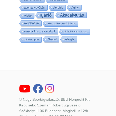
adománygyűjtés
Aerobik
Agility
ajánló
Akadályfutás
Aikido
akrobatika
akrobatikus kosárlabda
akrobatikus rock and roll
aktív kikapcsolódás
Alkohol
Allergia
alkalmi sport
© Nagy Sportágválasztó, BBU Nonprofit Kft.
Képviselő: Szemán Róbert ügyvezető
Székhely: 1106 Budapest, Maglódi út 12/b