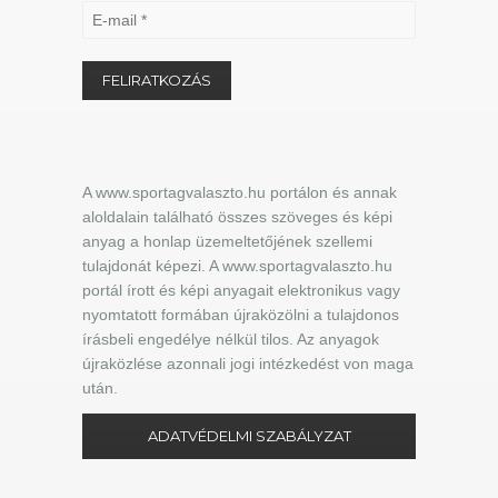
A www.sportagvalaszto.hu portálon és annak
aloldalain található összes szöveges és képi
anyag a honlap üzemeltetőjének szellemi
tulajdonát képezi. A www.sportagvalaszto.hu
portál írott és képi anyagait elektronikus vagy
nyomtatott formában újraközölni a tulajdonos
írásbeli engedélye nélkül tilos. Az anyagok
újraközlése azonnali jogi intézkedést von maga
után.
ADATVÉDELMI SZABÁLYZAT