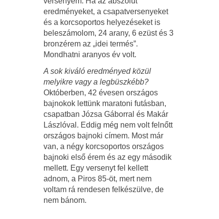
versenyem. Ha az abszolút
eredményeket, a csapatversenyeket
és a korcsoportos helyezéseket is
beleszámolom, 24 arany, 6 ezüst és 3
bronzérem az „idei termés”.
Mondhatni aranyos év volt.
A sok kiváló eredményed közül
melyikre vagy a legbüszkébb?
Októberben, 42 évesen országos
bajnokok lettünk maratoni futásban,
csapatban Józsa Gáborral és Makár
Lászlóval. Eddig még nem volt felnőtt
országos bajnoki címem. Most már
van, a négy korcsoportos országos
bajnoki első érem és az egy második
mellett. Egy versenyt fel kellett
adnom, a Piros 85-öt, mert nem
voltam rá rendesen felkészülve, de
nem bánom.