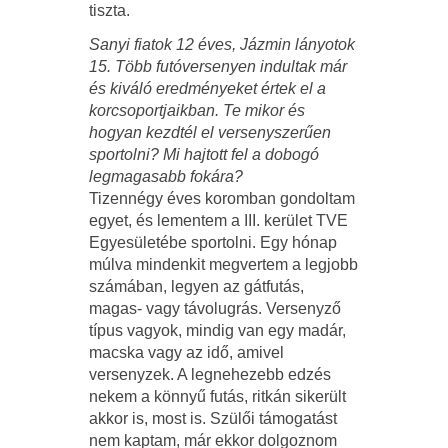
tiszta.
Sanyi fiatok 12 éves, Jázmin lányotok
15. Több futóversenyen indultak már
és kiváló eredményeket értek el a
korcsoportjaikban. Te mikor és
hogyan kezdtél el versenyszerűen
sportolni? Mi hajtott fel a dobogó
legmagasabb fokára?
Tizennégy éves koromban gondoltam
egyet, és lementem a III. kerület TVE
Egyesületébe sportolni. Egy hónap
múlva mindenkit megvertem a legjobb
számában, legyen az gátfutás,
magas- vagy távolugrás. Versenyző
típus vagyok, mindig van egy madár,
macska vagy az idő, amivel
versenyzek. A legnehezebb edzés
nekem a könnyű futás, ritkán sikerült
akkor is, most is. Szülői támogatást
nem kaptam, már ekkor dolgoznom