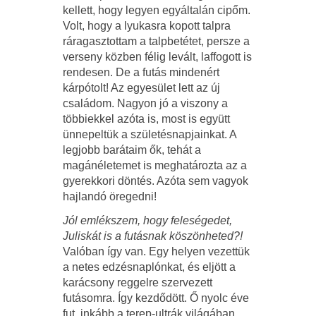
kellett, hogy legyen egyáltalán cipőm.
Volt, hogy a lyukasra kopott talpra
ráragasztottam a talpbetétet, persze a
verseny közben félig levált, laffogott is
rendesen. De a futás mindenért
kárpótolt! Az egyesület lett az új
családom. Nagyon jó a viszony a
többiekkel azóta is, most is együtt
ünnepeltük a születésnapjainkat. A
legjobb barátaim ők, tehát a
magánéletemet is meghatározta az a
gyerekkori döntés. Azóta sem vagyok
hajlandó öregedni!
Jól emlékszem, hogy feleségedet,
Juliskát is a futásnak köszönheted?!
Valóban így van. Egy helyen vezettük
a netes edzésnaplónkat, és eljött a
karácsony reggelre szervezett
futásomra. Így kezdődött. Ő nyolc éve
fut, inkább a terep-ultrák világában