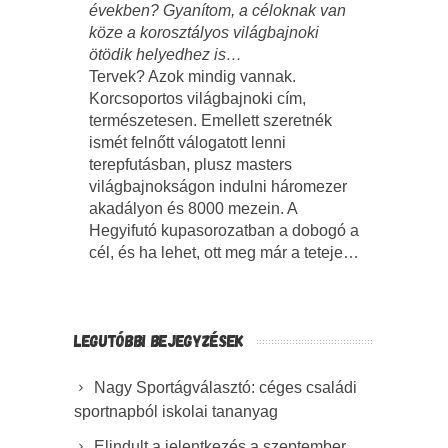
években? Gyanítom, a céloknak van
köze a korosztályos világbajnoki
ötödik helyedhez is…
Tervek? Azok mindig vannak.
Korcsoportos világbajnoki cím,
természetesen. Emellett szeretnék
ismét felnőtt válogatott lenni
terepfutásban, plusz masters
világbajnokságon indulni háromezer
akadályon és 8000 mezein. A
Hegyifutó kupasorozatban a dobogó a
cél, és ha lehet, ott meg már a teteje…
LEGUTÓBBI BEJEGYZÉSEK
Nagy Sportágválasztó: céges családi
sportnapból iskolai tananyag
Elindult a jelentkezés a szeptember