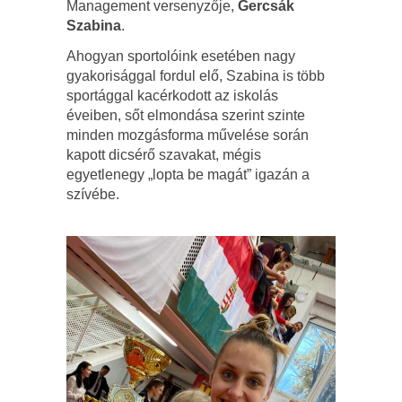
Management versenyzője,
Gercsák
Szabina
.
Ahogyan sportolóink esetében nagy
gyakorisággal fordul elő, Szabina is több
sportággal kacérkodott az iskolás
éveiben, sőt elmondása szerint szinte
minden mozgásforma művelése során
kapott dicsérő szavakat, mégis
egyetlenegy „lopta be magát” igazán a
szívébe.