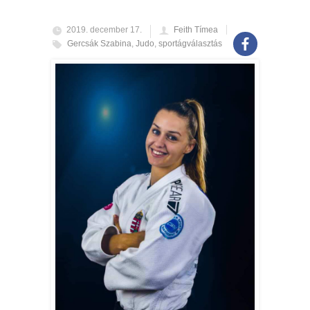
2019. december 17.
Feith Tímea
Gercsák Szabina
,
Judo
,
sportágválasztás