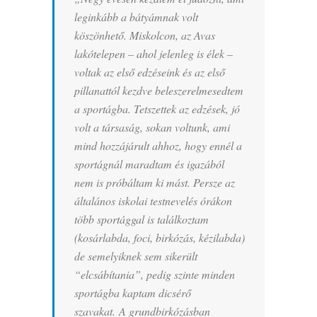
leginkább a bátyámnak volt
köszönhető. Miskolcon, az Avas
lakótelepen – ahol jelenleg is élek –
voltak az első edzéseink és az első
pillanattól kezdve beleszerelmesedtem
a sportágba. Tetszettek az edzések, jó
volt a társaság, sokan voltunk, ami
mind hozzájárult ahhoz, hogy ennél a
sportágnál maradtam és igazából
nem is próbáltam ki mást. Persze az
általános iskolai testnevelés órákon
több sportággal is találkoztam
(kosárlabda, foci, birkózás, kézilabda)
de semelyiknek sem sikerült
“elcsábítania”, pedig szinte minden
sportágba kaptam dicsérő
szavakat. A grundbirkózásban