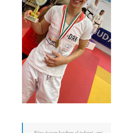
„Négy évesen kezdtem el judozni, ami