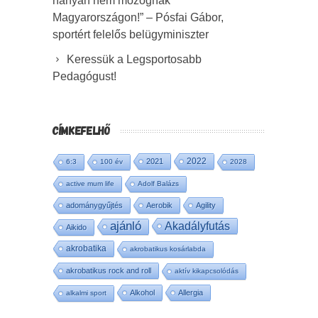
hányan nem mozognak
Magyarországon!” – Pósfai Gábor,
sportért felelős belügyminiszter
Keressük a Legsportosabb
Pedagógust!
CÍMKEFELHŐ
2022
2021
6:3
100 év
2028
active mum life
Adolf Balázs
adománygyűjtés
Aerobik
Agility
ajánló
Akadályfutás
Aikido
akrobatika
akrobatikus kosárlabda
akrobatikus rock and roll
aktív kikapcsolódás
Alkohol
Allergia
alkalmi sport