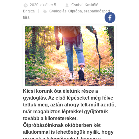
2020. október 5.
Csabai-Kaskötő
Brigitta
Gyaloglás
,
Ötpróba
,
szabadidősport
,
túra
Kicsi korunk óta életünk része a
gyaloglás. Az első lépéseket még félve
tettük meg, aztán ahogy telt-múlt az idő,
már magabiztos léptekkel gyűjtöttük
tovább a kilométereket.
Ötpróbázóinknak októberben két
alkalommal is lehetőségük nyílik, hogy
ne csak a kilométereket, hanem a