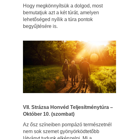
Hogy megkönnyítsük a dolgod, most
bemutatjuk azt a két túrát, amelyen
lehetőséged nyílik a túra pontok
begyűjtésére is.
VII. Strázsa Honvéd Teljesítménytúra –
Október 10. (szombat)
Az ősz színeiben pompázó természetnél
nem sok szemet gyönyörködtetőbb
látványt tudunk elképzelni. Mi a