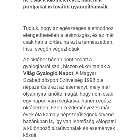
pontjaikat is tovább gyarapíthassák.
Tudjuk, hogy az egészséges életmódhoz
elengedhetetlen a testmozgás, és az már
csak hab a tortán, ha ezt a természetben,
friss levegőn végezhetjük.
Az október hónap pont emiatt a
gyaloglásról szól, hiszen ekkor tartják a
Világ Gyalogló Napot
. A Magyar
Szabadidősport Szövetség 1998 óta
népszerűsíti ezt az eseményt, mely már
olyannyira kinőtte magát, hogy nem csak
egy napon van megtartva, hanem egész
októberben. Ezen kezdeményezés már
évek óta komoly népszerűségnek örvend
hazánkban is, így van lehetőség válogatni
a különböző túraútvonalak és események
között.