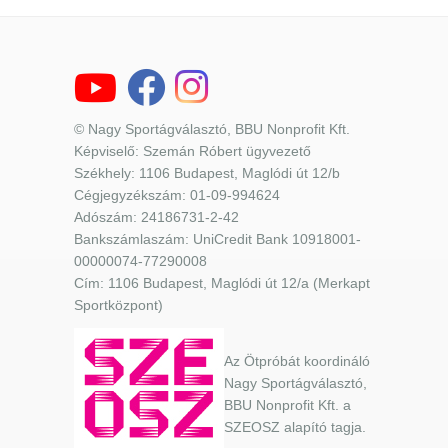
© Nagy Sportágválasztó, BBU Nonprofit Kft.
Képviselő: Szemán Róbert ügyvezető
Székhely: 1106 Budapest, Maglódi út 12/b
Cégjegyzékszám: 01-09-994624
Adószám: 24186731-2-42
Bankszámlaszám: UniCredit Bank 10918001-
00000074-77290008
Cím: 1106 Budapest, Maglódi út 12/a (Merkapt
Sportközpont)
Az Ötpróbát koordináló
Nagy Sportágválasztó,
BBU Nonprofit Kft. a
SZEOSZ alapító tagja.