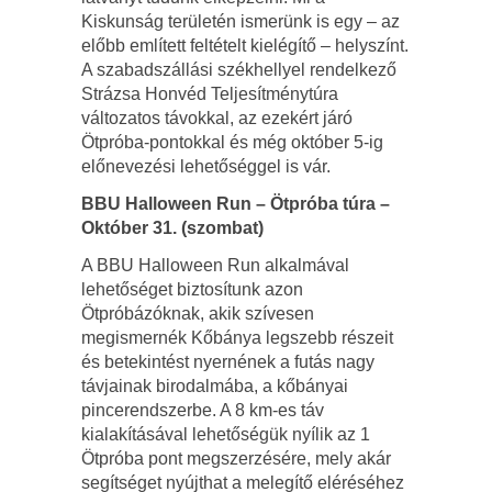
Kiskunság területén ismerünk is egy – az
előbb említett feltételt kielégítő – helyszínt.
A szabadszállási székhellyel rendelkező
Strázsa Honvéd Teljesítménytúra
változatos távokkal, az ezekért járó
Ötpróba-pontokkal és még október 5-ig
előnevezési lehetőséggel is vár.
BBU Halloween Run – Ötpróba túra –
Október 31. (szombat)
A BBU Halloween Run alkalmával
lehetőséget biztosítunk azon
Ötpróbázóknak, akik szívesen
megismernék Kőbánya legszebb részeit
és betekintést nyernének a futás nagy
távjainak birodalmába, a kőbányai
pincerendszerbe. A 8 km-es táv
kialakításával lehetőségük nyílik az 1
Ötpróba pont megszerzésére, mely akár
segítséget nyújthat a melegítő eléréséhez