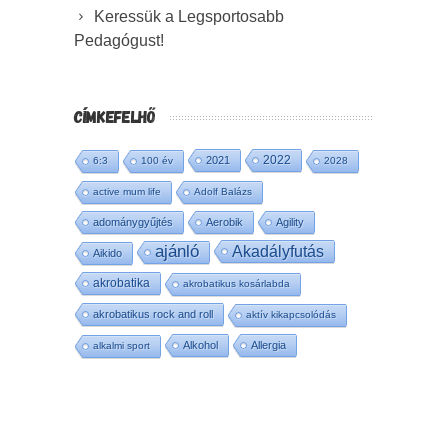
Keressük a Legsportosabb
Pedagógust!
CÍMKEFELHŐ
2022
2021
6:3
100 év
2028
active mum life
Adolf Balázs
adománygyűjtés
Aerobik
Agility
ajánló
Akadályfutás
Aikido
akrobatika
akrobatikus kosárlabda
akrobatikus rock and roll
aktív kikapcsolódás
Alkohol
Allergia
alkalmi sport