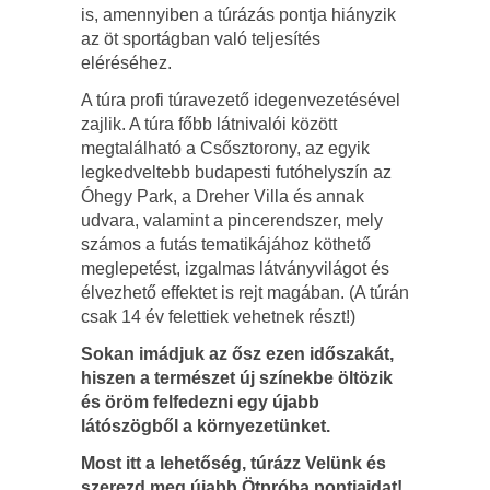
is, amennyiben a túrázás pontja hiányzik
az öt sportágban való teljesítés
eléréséhez.
A túra profi túravezető idegenvezetésével
zajlik. A túra főbb látnivalói között
megtalálható a Csősztorony, az egyik
legkedveltebb budapesti futóhelyszín az
Óhegy Park, a Dreher Villa és annak
udvara, valamint a pincerendszer, mely
számos a futás tematikájához köthető
meglepetést, izgalmas látványvilágot és
élvezhető effektet is rejt magában. (A túrán
csak 14 év felettiek vehetnek részt!)
Sokan imádjuk az ősz ezen időszakát,
hiszen a természet új színekbe öltözik
és öröm felfedezni egy újabb
látószögből a környezetünket.
Most itt a lehetőség, túrázz Velünk és
szerezd meg újabb Ötpróba pontjaidat!