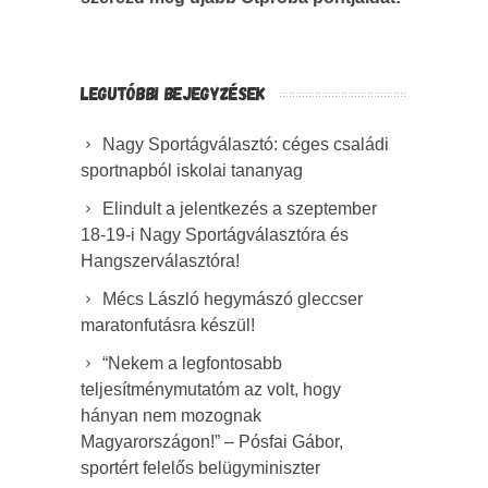
LEGUTÓBBI BEJEGYZÉSEK
Nagy Sportágválasztó: céges családi
sportnapból iskolai tananyag
Elindult a jelentkezés a szeptember
18-19-i Nagy Sportágválasztóra és
Hangszerválasztóra!
Mécs László hegymászó gleccser
maratonfutásra készül!
“Nekem a legfontosabb
teljesítménymutatóm az volt, hogy
hányan nem mozognak
Magyarországon!” – Pósfai Gábor,
sportért felelős belügyminiszter