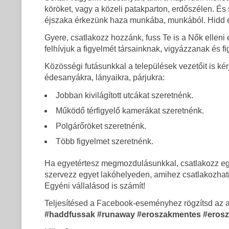
köröket, vagy a közeli patakparton, erdőszélen. É
éjszaka érkezünk haza munkába, munkából. Hidd e
Gyere, csatlakozz hozzánk, fuss Te is a Nők ell
felhívjuk a figyelmét társainknak, vigyázzanak és f
Közösségi futásunkkal a települések vezetőit is kér
édesanyákra, lányaikra, párjukra:
Jobban kivilágított utcákat szeretnénk.
Működő térfigyelő kamerákat szeretnénk.
Polgárőröket szeretnénk.
Több figyelmet szeretnénk.
Ha egyetértesz megmozdulásunkkal, csatlakozz egy
szervezz egyet lakóhelyeden, amihez csatlakozha
Egyéni vállalásod is számít!
Teljesítésed a Facebook-eseményhez rögzítsd az a
#haddfussak #runaway #eroszakmentes #erosz