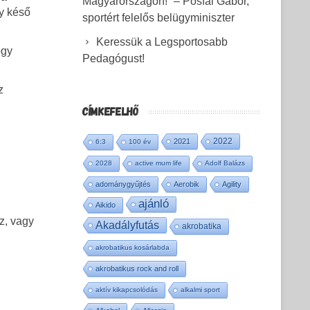
Magyarországon!” – Pósfai Gábor,
gy késő
sportért felelős belügyminiszter
Keressük a Legsportosabb
ogy
Pedagógust!
z
CÍMKEFELHŐ
2022
2021
6:3
100 év
2028
active mum life
Adolf Balázs
adománygyűjtés
Aerobik
Agility
ajánló
Aikido
z, vagy
Akadályfutás
akrobatika
akrobatikus kosárlabda
akrobatikus rock and roll
aktív kikapcsolódás
alkalmi sport