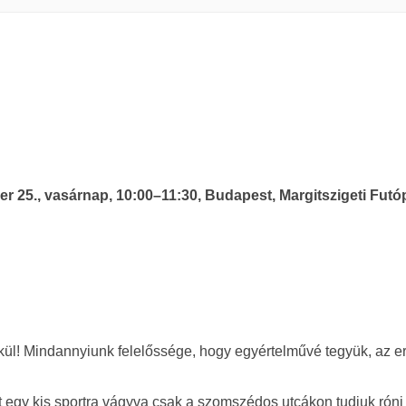
 25., vasárnap, 10:00–11:30, Budapest, Margitszigeti Futó
ül! Mindannyiunk felelőssége, hogy egyértelművé tegyük, az e
t egy kis sportra vágyva csak a szomszédos utcákon tudjuk róni