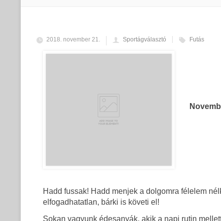
2018. november 21.
Sportágválasztó
Futás
November
Hadd fussak! Hadd menjek a dolgomra félelem nélk
elfogadhatatlan, bárki is követi el!
Sokan vagyunk édesanyák, akik a napi rutin mellet