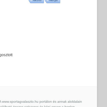
Alkohol
Allergia
gosztott
A www.sportagvalaszto.hu portálon és annak aloldalain
található összes szöveges és képi anyag a honlap