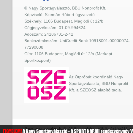
© Nagy Sportágválasztó, BBU Nonprofit Kft.
Képviselő: Szemán Róbert ügyvezető
Székhely: 1106 Budapest, Maglódi út 12/b
Cégjegyzékszám: 01-09-994624
Adószám: 24186731-2-42
Bankszámlaszám: UniCredit Bank 10918001-00000074-
77290008
Cím: 1106 Budapest, Maglódi út 12/a (Merkapt
Sportközpont)
Az Ötpróbát koordináló Nagy
Sportágválasztó, BBU Nonprofit
Kft. a SZEOSZ alapító tagja.
Nagy Sportágválasztó
© 2019 | Telefon: +36706471652 | E-ma
FIGYELEM!
A Nagy Sportágválasztó - A SPORT NAPJAI rendezvénynév VÉ