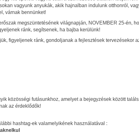
s sokan vagyunk anyukák, akik hajnalban indulunk otthonról, va
l, várnak bennünket!
eni erőszak megszüntetésének világnapján, NOVEMBER 25-én, h
igyeljenek ránk, segítsenek, ha bajba kerülünk!
jük, figyeljenek ránk, gondoljanak a fejlesztések tervezésekor a
ik közösségi futásunkhoz, amelyet a bejegyzések között találs
tnak az érdeklődők!
lábbi hashtag-ek valamelyikének használatával :
aknelkul