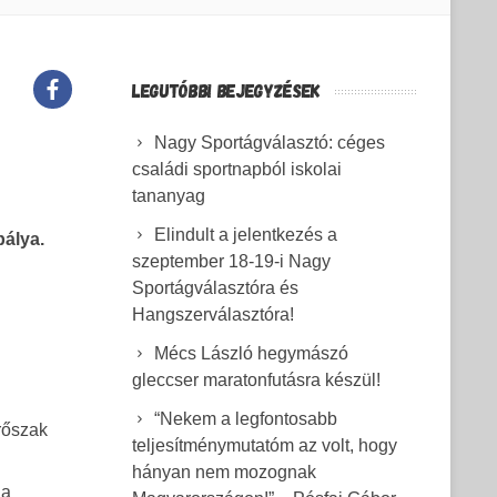
LEGUTÓBBI BEJEGYZÉSEK
Nagy Sportágválasztó: céges
családi sportnapból iskolai
tananyag
Elindult a jelentkezés a
pálya.
szeptember 18-19-i Nagy
Sportágválasztóra és
Hangszerválasztóra!
Mécs László hegymászó
gleccser maratonfutásra készül!
“Nekem a legfontosabb
rőszak
teljesítménymutatóm az volt, hogy
hányan nem mozognak
 a