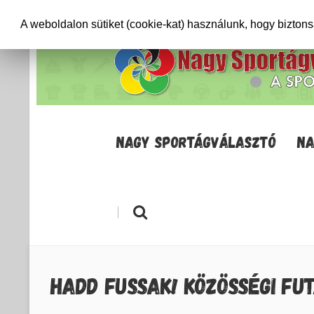
+36706471652
info@sportagvalaszto.hu
A weboldalon sütiket (cookie-kat) használunk, hogy bizton
NAGY SPORTÁGVÁLASZTÓ
NA
|
HADD FUSSAK! KÖZÖSSÉGI FU