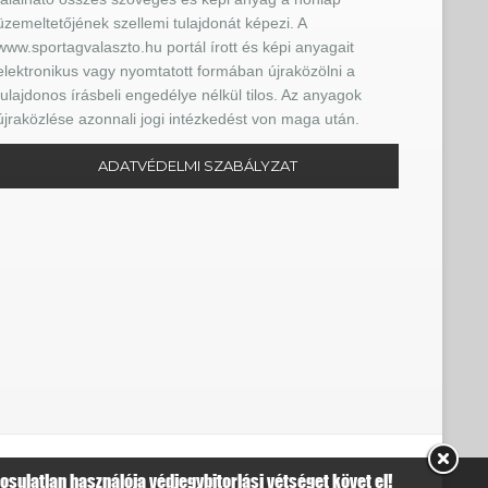
üzemeltetőjének szellemi tulajdonát képezi. A
www.sportagvalaszto.hu portál írott és képi anyagait
elektronikus vagy nyomtatott formában újraközölni a
tulajdonos írásbeli engedélye nélkül tilos. Az anyagok
újraközlése azonnali jogi intézkedést von maga után.
ADATVÉDELMI SZABÁLYZAT
sulatlan használója védjegybitorlási vétséget követ el!