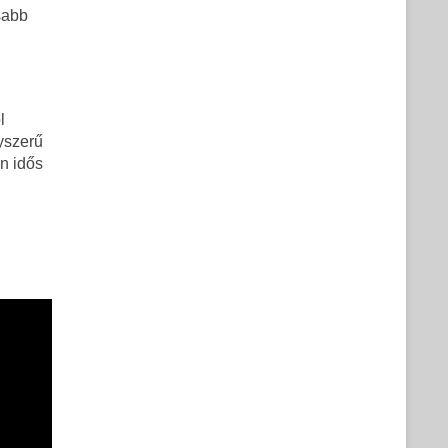
sabb
l
nyszerű
n idős