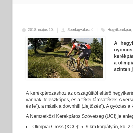
2018. május 10.
Sportágválasztó
Hegyikerékpár
,
A hegyi
nyomos
kerékpár
a olimpi
szinten 
A kerékpározáshoz az országútitól eltérő hegyiker
vannak, teleszkópos, és a fékei tárcsafékek. A vers
és le”), a másik a downhill („lejtőzés”). A győztes a 
A Nemzetközi Kerékpáros Szövetség (UCI) jelenle
Olimpiai Cross (XCO): 5–9 km körpályán, kb. 2 