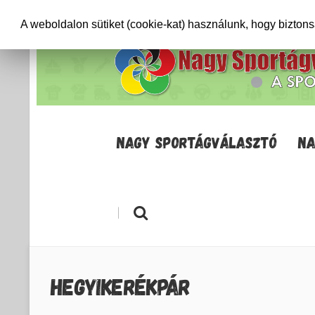
+36706471652
info@sportagvalaszto.hu
A weboldalon sütiket (cookie-kat) használunk, hogy bizton
NAGY SPORTÁGVÁLASZTÓ
NA
|
HEGYIKERÉKPÁR