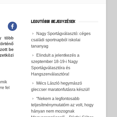
LEGUTÓBBI BEJEGYZÉSEK
Nagy Sportágválasztó: céges
y több
családi sportnapból iskolai
örténő
tananyag
zott be
zetközi
Elindult a jelentkezés a
szeptember 18-19-i Nagy
Sportágválasztóra és
Hangszerválasztóra!
umik
Mécs László hegymászó
re fel
gleccser maratonfutásra készül!
“Nekem a legfontosabb
teljesítménymutatóm az volt, hogy
hányan nem mozognak