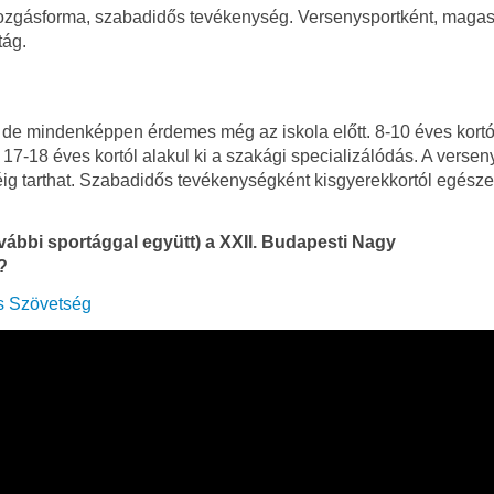
ozgásforma, szabadidős tevékenység. Versenysportként, maga
tág.
, de mindenképpen érdemes még az iskola előtt. 8-10 éves kortó
17-18 éves kortól alakul ki a szakági specializálódás. A verse
ig tarthat. Szabadidős tevékenységként kisgyerekkortól egésze
ovábbi sportággal együtt) a XXII. Budapesti Nagy
?
s Szövetség