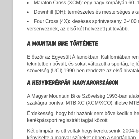
Maraton Cross (XCM): egy nagy körpályán 60–1
Downhill (DH): természetes és mesterséges akad
Four Cross (4X): kieséses sprintverseny, 3-400 
verse­nyeznek, az első két helyezett jut tovább.
A MOUNTAIN BIKE TÖRTÉNETE
Először az Egyesült Államokban, Kaliforniában ren
tekintetben bővült, és sokat változott a sportág, 
szövetség (UCI) 1990-ben rendezte az első hivatal
A HEGYIKERÉKPÁR MAGYARORSZÁGON
A Magyar Mountain Bike Szövetség 1993-ban alakul
szakágra bontva: MTB XC (XCM/XCO), illetve MT
Érdekesség, hogy bár hazánk nem bővelkedik a he
kerékpársport regisztrált tagjai között.
Két olimpián is ott voltak hegyikerekeseink, 2004-
képviselte a magyar színeket ebben a sportágban.