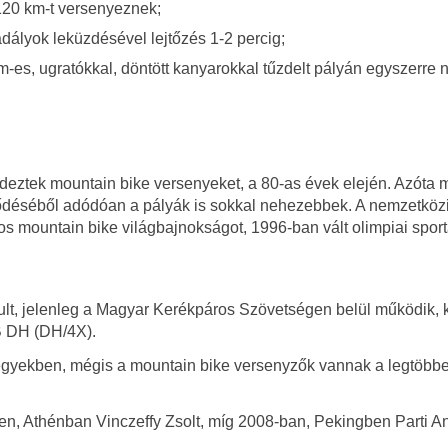
20 km-t versenyeznek;
ályok leküzdésével lejtőzés 1-2 percig;
m-es, ugratókkal, döntött kanyarok­kal tűzdelt pályán egyszerre
deztek mountain bike versenyeket, a 80-as évek elején. Azóta 
fejlődéséből adódóan a pályák is sokkal nehezebbek. A nemzetköz
os mountain bike világbajnokságot, 1996-ban vált olimpiai spor
t, jelenleg a Magyar Kerékpáros Szövetségen belül működik, 
B DH (DH/4X).
gyekben, mégis a mountain bike versenyzők vannak a legtöbb
ben, Athénban Vinczeffy Zsolt, míg 2008-ban, Pekingben Parti A