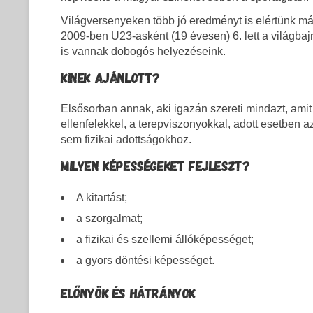
Világversenyeken több jó eredményt is elértünk má
2009-ben U23-asként (19 évesen) 6. lett a világb
is vannak dobogós helyezéseink.
KINEK AJÁNLOTT?
Elsősorban annak, aki igazán szereti mindazt, ami
ellenfelekkel, a terepviszonyokkal, adott esetben a
sem fizikai adottságokhoz.
MILYEN KÉPESSÉGEKET FEJLESZT?
A kitartást;
a szorgalmat;
a fizikai és szellemi állóképességet;
a gyors döntési képességet.
ELŐNYÖK ÉS HÁTRÁNYOK