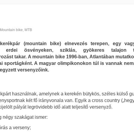
Mountain bike
,
MTB
kerékpár (mountain bike) elnevezés terepen, egy vag
 erdei ösvényeken, sziklás, gyökeres talajon t
ozást takar. A mountain bike 1996-ban, Atlantában mutatko
ai sportágként. A magyar olimpikonokon túl is vannak nem
jegyzett versenyzőink.
ékpárt használnak, amelynek a kerekén bütykös, széles külső g
enysportnak két fő irányvonala van. Egyik a cross country („hegy
kijelölt pályát legrövidebb idő alatt teljesítő versenyző.
g négy szakágat ismer:
órás a verseny;