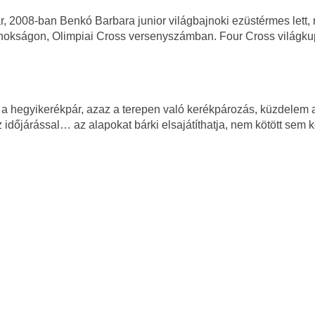
r, 2008-ban Benkó Barbara junior világbajnoki ezüstérmes lett,
ajnokságon, Olimpiai Cross versenyszámban. Four Cross világku
t a hegyikerékpár, azaz a terepen való kerékpározás, küzdelem 
z időjárással… az alapokat bárki elsajátíthatja, nem kötött sem 