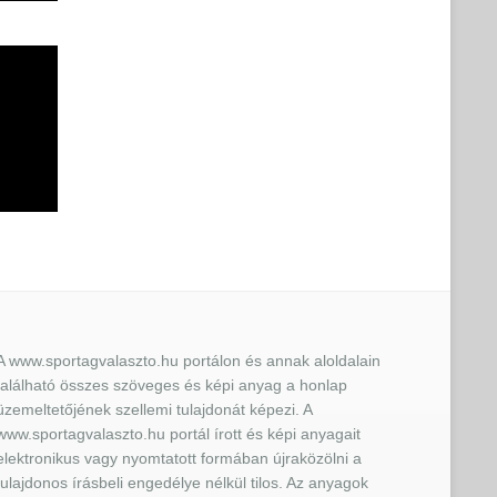
A www.sportagvalaszto.hu portálon és annak aloldalain
található összes szöveges és képi anyag a honlap
üzemeltetőjének szellemi tulajdonát képezi. A
www.sportagvalaszto.hu portál írott és képi anyagait
elektronikus vagy nyomtatott formában újraközölni a
tulajdonos írásbeli engedélye nélkül tilos. Az anyagok