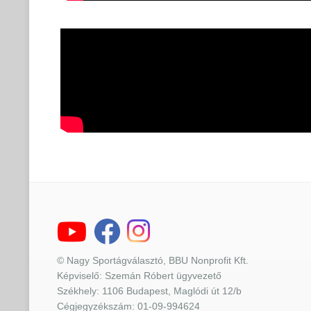
© Nagy Sportágválasztó, BBU Nonprofit Kft.
Képviselő: Szemán Róbert ügyvezető
Székhely: 1106 Budapest, Maglódi út 12/b
Cégjegyzékszám: 01-09-994624