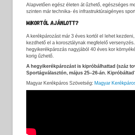
Alapvetően egész életen át űzhető, egészséges m
szinten már technika- és infrastruktúraigényes spor
MIKORTÓL AJÁNLOTT?
A kerékpározást már 3 éves kortól el lehet kezdeni
kezdhető el a korosztálynak megfelelő versenyzés. 
hegyikerékpározás nagyjából 40 éves kor környéké
korig űzhető.
A hegyikerékpározást is
kipróbálhattad (száz t
Sportágválasztón, május 25–26-án. Kipróbáltad
Magyar Kerékpáros Szövetség:
Magyar Kerékpáro