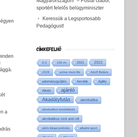
Magyarországon!” – Pósfai Gábor,
sportért felelős belügyminiszter
Keressük a Legsportosabb
 négyen
Pedagógust!
CÍMKEFELHŐ
minden
2022
i
2021
6:3
100 év
tággá.
2028
active mum life
Adolf Balázs
adománygyűjtés
Aerobik
Agility
ajánló
Aikido
két
Akadályfutás
akrobatika
akrobatikus kosárlabda
en a
akrobatikus rock and roll
aktív kikapcsolódás
alkalmi sport
ndrás