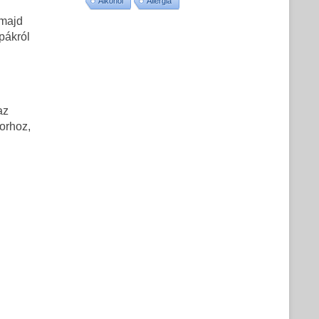
Alkohol
Allergia
 majd
pákról
az
korhoz,