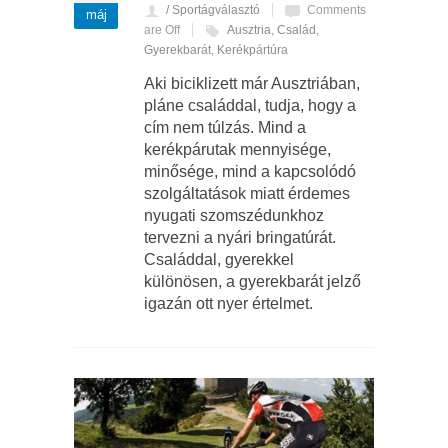
/ Sportágválasztó
Comments
máj
are Off
Ausztria
,
Család
,
Gyerekbarát
,
Kerékpártúra
Aki biciklizett már Ausztriában,
pláne családdal, tudja, hogy a
cím nem túlzás. Mind a
kerékpárutak mennyisége,
minősége, mind a kapcsolódó
szolgáltatások miatt érdemes
nyugati szomszédunkhoz
tervezni a nyári bringatúrát.
Családdal, gyerekkel
különösen, a gyerekbarát jelző
igazán ott nyer értelmet.