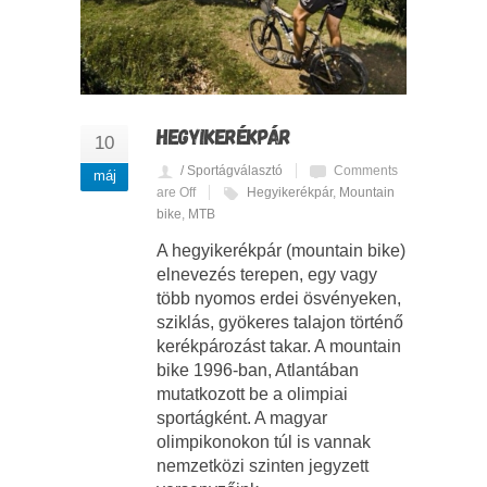
HEGYIKERÉKPÁR
10
/ Sportágválasztó
Comments
máj
are Off
Hegyikerékpár
,
Mountain
bike
,
MTB
A hegyikerékpár (mountain bike)
elnevezés terepen, egy vagy
több nyomos erdei ösvényeken,
sziklás, gyökeres talajon történő
kerékpározást takar. A mountain
bike 1996-ban, Atlantában
mutatkozott be a olimpiai
sportágként. A magyar
olimpikonokon túl is vannak
nemzetközi szinten jegyzett