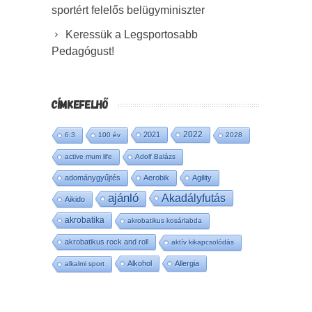
sportért felelős belügyminiszter
Keressük a Legsportosabb
Pedagógust!
CÍMKEFELHŐ
2022
2021
6:3
100 év
2028
active mum life
Adolf Balázs
adománygyűjtés
Aerobik
Agility
ajánló
Akadályfutás
Aikido
akrobatika
akrobatikus kosárlabda
akrobatikus rock and roll
aktív kikapcsolódás
Alkohol
Allergia
alkalmi sport