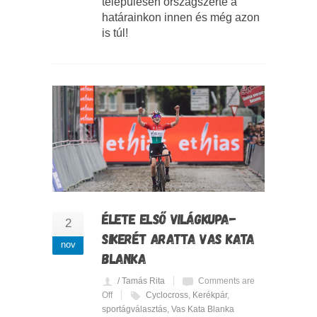
településen országszerte a
határainkon innen és még azon
is túl!
ÉLETE ELSŐ VILÁGKUPA-
2
SIKERÉT ARATTA VAS KATA
nov
BLANKA
/ Tamás Rita
Comments are
Off
Cyclocross
,
Kerékpár
,
sportágválasztás
,
Vas Kata Blanka