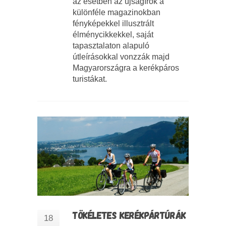
az esetben az újságírók a
különféle magazinokban
fényképekkel illusztrált
élménycikkekkel, saját
tapasztalaton alapuló
útleírásokkal vonzzák majd
Magyarországra a kerékpáros
turistákat.
TÖKÉLETES KERÉKPÁRTÚRÁK
18