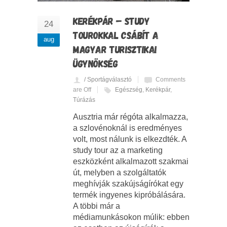
KERÉKPÁR – STUDY
24
TOUROKKAL CSÁBÍT A
aug
MAGYAR TURISZTIKAI
ÜGYNÖKSÉG
/ Sportágválasztó
Comments
are Off
Egészség
,
Kerékpár
,
Túrázás
Ausztria már régóta alkalmazza,
a szlovénoknál is eredményes
volt, most nálunk is elkezdték. A
study tour az a marketing
eszközként alkalmazott szakmai
út, melyben a szolgáltatók
meghívják szakújságírókat egy
termék ingyenes kipróbálására.
A többi már a
médiamunkásokon múlik: ebben