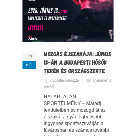
MOZGÁS ÉJSZAKÁJA: JÚNIUS
15
13-ÁN A BUDAPESTI HŐSÖK
máj
TERÉN ÉS ORSZÁGSZERTE
/ Sportágválasztó
Comments
are Off
HATÁRTALAN
SPORTÉLMÉNY – Maradj
lendületben és mozogd át az
éjszakát a nyár legbulisabb
ingyenes sportfesztiválján a
fővárosban és számos további