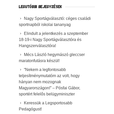
LEGUTÓBBI BEJEGYZÉSEK
Nagy Sportágválasztó: céges családi
sportnapból iskolai tananyag
Elindult a jelentkezés a szeptember
18-19-i Nagy Sportágválasztóra és
Hangszerválasztóra!
Mécs László hegymászó gleccser
maratonfutásra készül!
“Nekem a legfontosabb
teljesítménymutatóm az volt, hogy
hányan nem mozognak
Magyarországon!” – Pósfai Gábor,
sportért felelős belügyminiszter
Keressük a Legsportosabb
Pedagógust!