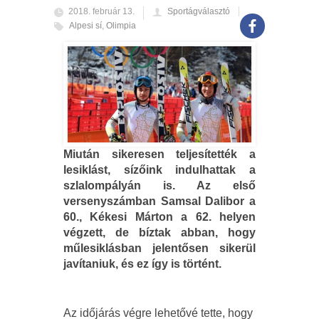
2018. február 13.
Sportágválasztó
Alpesi sí
,
Olimpia
Miután sikeresen teljesítették a
lesiklást, sízőink indulhattak a
szlalompályán is. Az első
versenyszámban Samsal Dalibor a
60., Kékesi Márton a 62. helyen
végzett, de bíztak abban, hogy
műlesiklásban jelentősen sikerül
javítaniuk, és ez így is történt.
Az időjárás végre lehetővé tette, hogy