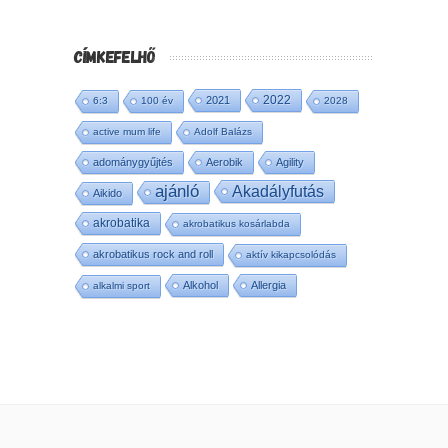
CÍMKEFELHŐ
2022
2021
6:3
100 év
2028
active mum life
Adolf Balázs
adománygyűjtés
Aerobik
Agility
ajánló
Akadályfutás
Aikido
akrobatika
akrobatikus kosárlabda
akrobatikus rock and roll
aktív kikapcsolódás
Alkohol
Allergia
alkalmi sport