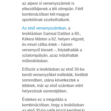
az alpesi sí versenyszámok is
elkezdődjenek a téli olimpián. Férfi
kombinációban két magyar
sportolónak szurkolhattunk.
Az első versenyszámban
, a
lesiklásban Samsal Dalibor a 60.,
Kékesi Márton a 62. helyen végzett,
és mivel célba értek – három
versenyző kiesett –, folytathatták a
szlalompályán, azaz indulhattak
műlesiklásban.
Először a lesiklásban az első 30-ba
került versenyzőket indították, fordított
sorrendben, utána következtek a
többiek, már az első számban elért
helyezésük sorrendjében.
Érdekes ez a megoldás a
kombinációban, hogy a lesiklásban
az első 30-ba jutók közül kerülhet ki