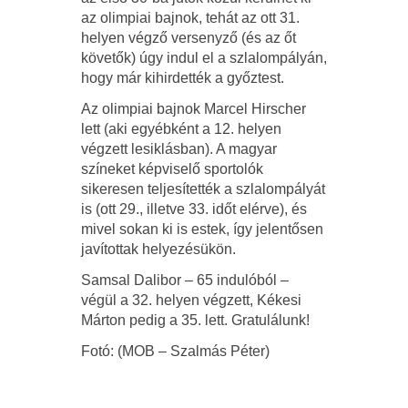
az olimpiai bajnok, tehát az ott 31.
helyen végző versenyző (és az őt
követők) úgy indul el a szlalompályán,
hogy már kihirdették a győztest.
Az olimpiai bajnok Marcel Hirscher
lett (aki egyébként a 12. helyen
végzett lesiklásban). A magyar
színeket képviselő sportolók
sikeresen teljesítették a szlalompályát
is (ott 29., illetve 33. időt elérve), és
mivel sokan ki is estek, így jelentősen
javítottak helyezésükön.
Samsal Dalibor – 65 indulóból –
végül a 32. helyen végzett, Kékesi
Márton pedig a 35. lett. Gratulálunk!
Fotó: (MOB – Szalmás Péter)