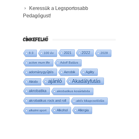
Keressük a Legsportosabb
Pedagógust!
CÍMKEFELHŐ
2022
2021
6:3
100 év
2028
active mum life
Adolf Balázs
adománygyűjtés
Aerobik
Agility
ajánló
Akadályfutás
Aikido
akrobatika
akrobatikus kosárlabda
akrobatikus rock and roll
aktív kikapcsolódás
Alkohol
Allergia
alkalmi sport