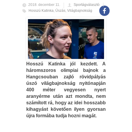
2018. december 11.
Sportágválasztó
Hosszú Katinka
,
Úszás
,
Világbajnokság
Hosszú Katinka jól kezdett. A
háromszoros olimpiai bajnok a
Hangcsouban zajló rövidpályás
úszó világbajnokság nyitónapján
400 méter vegyesen nyert
aranyérme után azt mondta, nem
számított rá, hogy az idei hosszabb
kihagyást követően ilyen gyorsan
újra formába tudja hozni magát.