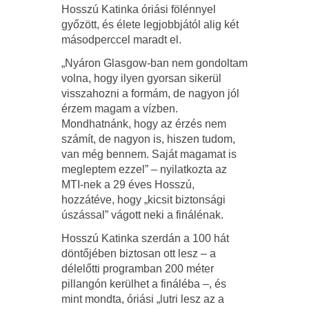
Hosszú Katinka óriási fölénnyel
győzött, és élete legjobbjától alig két
másodperccel maradt el.
„Nyáron Glasgow-ban nem gondoltam
volna, hogy ilyen gyorsan sikerül
visszahozni a formám, de nagyon jól
érzem magam a vízben.
Mondhatnánk, hogy az érzés nem
számít, de nagyon is, hiszen tudom,
van még bennem. Saját magamat is
megleptem ezzel” – nyilatkozta az
MTI-nek a 29 éves Hosszú,
hozzátéve, hogy „kicsit biztonsági
úszással” vágott neki a finálénak.
Hosszú Katinka szerdán a 100 hát
döntőjében biztosan ott lesz – a
délelőtti programban 200 méter
pillangón kerülhet a fináléba –, és
mint mondta, óriási „lutri lesz az a