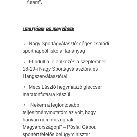
futam”.
LEGUTÓBBI BEJEGYZÉSEK
Nagy Sportágválasztó: céges családi
sportnapból iskolai tananyag
Elindult a jelentkezés a szeptember
18-19-i Nagy Sportágválasztóra és
Hangszerválasztóra!
Mécs László hegymászó gleccser
maratonfutásra készül!
“Nekem a legfontosabb
teljesítménymutatóm az volt, hogy
hányan nem mozognak
Magyarországon!” – Pósfai Gábor,
sportért felelős belügyminiszter