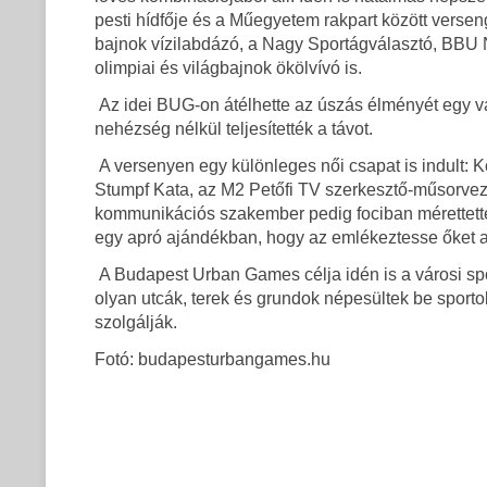
pesti hídfője és a Műegyetem rakpart között versen
bajnok vízilabdázó, a Nagy Sportágválasztó, BBU N
olimpiai és világbajnok ökölvívó is.
Az idei BUG-on átélhette az úszás élményét egy vak
nehézség nélkül teljesítették a távot.
A versenyen egy különleges női csapat is indult: Ko
Stumpf Kata, az M2 Petőfi TV szerkesztő-műsorvez
kommunikációs szakember pedig fociban mérettett
egy apró ajándékban, hogy az emlékeztesse őket a 
A Budapest Urban Games célja idén is a városi spo
olyan utcák, terek és grundok népesültek be spor
szolgálják.
Fotó: budapesturbangames.hu