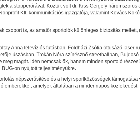
gtek a stopperórával. Köztük volt dr. Kiss Gergely háromszoros 
onprofit Kft. kommunikációs igazgatója, valamint Kovács Kokó
 csoport is, az amatőr sportolók különleges biztosítás mellett,
ltay Anna televíziós futásban, Földházi Zsófia öttusázó laser r
etője úszásban, Trokán Nóra színésznő streetballban, Bujdosó
e meg magát. Idén nemcsak ők, hanem minden sportoló részesü
BUG-on nyújtott teljesítményükre.
rtolás népszerűsítése és a helyi sportközösségek támogatása v
toló emberekkel, amelyek általában a mindennapos közlekedést