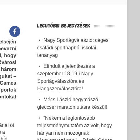
LEGUTÓBBI BEJEGYZÉSEK
Nagy Sportágválasztó: céges
elsején
családi sportnapból iskolai
nevezni
tananyag
l, hogy
városi
Elindult a jelentkezés a
 három
szeptember 18-19-i Nagy
gukat –
Sportágválasztóra és
 Games
Hangszerválasztóra!
portok
ntokat
Mécs László hegymászó
gleccser maratonfutásra készül!
“Nekem a legfontosabb
ánál öt
teljesítménymutatóm az volt, hogy
s a
hányan nem mozognak
 híd