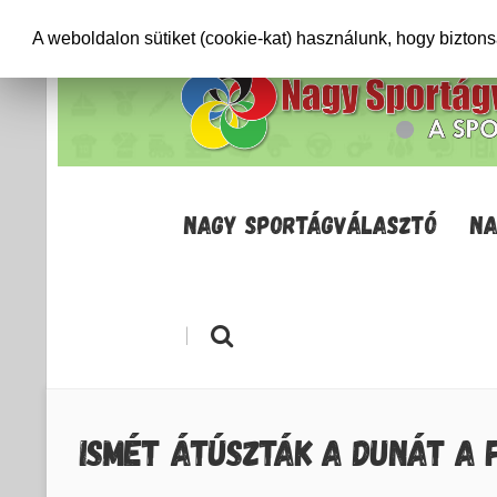
+36706471652
info@sportagvalaszto.hu
A weboldalon sütiket (cookie-kat) használunk, hogy bizton
NAGY SPORTÁGVÁLASZTÓ
NA
|
ISMÉT ÁTÚSZTÁK A DUNÁT A