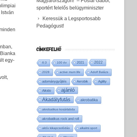
Magyarországon!” – Pósfai Gábor,
olimpiai
sportért felelős belügyminiszter
 István
Keressük a Legsportosabb
Pedagógust!
 minden
unban,
CÍMKEFELHŐ
 Bianka
lt egy-
2022
2021
6:3
100 év
2028
active mum life
Adolf Balázs
olt,
adománygyűjtés
Aerobik
Agility
ajánló
Aikido
Akadályfutás
akrobatika
akrobatikus kosárlabda
akrobatikus rock and roll
aktív kikapcsolódás
alkalmi sport