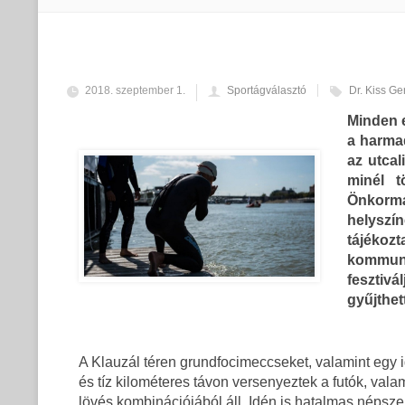
2018. szeptember 1.
Sportágválasztó
Dr. Kiss Ge
Minden e
a harma
az utcal
minél t
Önkorm
helyszín
tájékoz
kommuni
fesztiv
gyűjthet
A Klauzál téren grundfocimeccseket, valamint egy iga
és tíz kilométeres távon versenyeztek a futók, vala
lövés kombinációjából áll. Idén is hatalmas néps