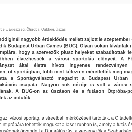
rgely
,
Egészség
,
Ötpróba
,
Outdoor
,
Úszás
ddiginél nagyobb érdeklődés mellett zajlott le szeptember 
dik Budapest Urban Games (BUG). Olyan sokan kívántak 
impiára, hogy a szervezők plusz helyeket szabadítottak fe
öbben élvezhessék a városi sportolás előnyeit. A Fő
ányzat által életre hívott ingyenes rendezvényen
en, öt sportágban, több mint kétezren mérettették meg ma
tatta a Sportágválasztó magazint a Budapest Urban
kációs csapata. Nagyon sok nézője is volt a városi s
áljának. A BUG-on az úszáson és a futáson Ötpróba-po
tek az indulók.
zi városi sportág, a streetball mérkőzéseit tartották, a Citadell
mint próbára tehették magukat a laser runban is, amely a futás é
zerűségnek örvendett a Dunaátúszás, a versenyzők a Szabadság