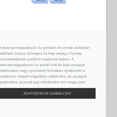
Alkohol
Allergia
A www.sportagvalaszto.hu portálon és annak aloldalain
található összes szöveges és képi anyag a honlap
üzemeltetőjének szellemi tulajdonát képezi. A
www.sportagvalaszto.hu portál írott és képi anyagait
elektronikus vagy nyomtatott formában újraközölni a
tulajdonos írásbeli engedélye nélkül tilos. Az anyagok
újraközlése azonnali jogi intézkedést von maga után.
ADATVÉDELMI SZABÁLYZAT