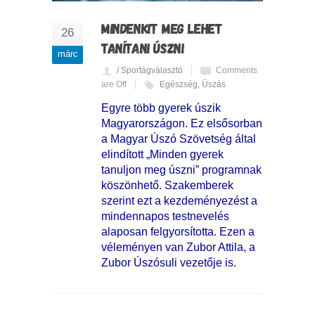
MINDENKIT MEG LEHET
26
TANÍTANI ÚSZNI
márc
/ Sportágválasztó
Comments
are Off
Egészség
,
Úszás
Egyre több gyerek úszik
Magyarországon. Ez elsősorban
a Magyar Úszó Szövetség által
elindított „Minden gyerek
tanuljon meg úszni” programnak
köszönhető. Szakemberek
szerint ezt a kezdeményezést a
mindennapos testnevelés
alaposan felgyorsította. Ezen a
véleményen van Zubor Attila, a
Zubor Úszósuli vezetője is.