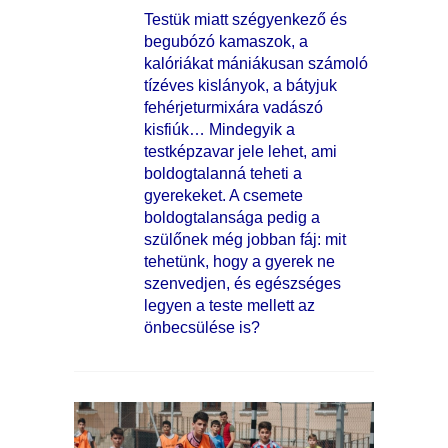
Testük miatt szégyenkező és
begubózó kamaszok, a
kalóriákat mániákusan számoló
tízéves kislányok, a bátyjuk
fehérjeturmixára vadászó
kisfiúk… Mindegyik a
testképzavar jele lehet, ami
boldogtalanná teheti a
gyerekeket. A csemete
boldogtalansága pedig a
szülőnek még jobban fáj: mit
tehetünk, hogy a gyerek ne
szenvedjen, és egészséges
legyen a teste mellett az
önbecsülése is?