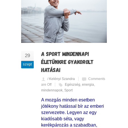
A SPORT MINDENNAPI
29
ÉLETÜNKRE GYAKOROLT
szept
HATÁSAI
/ Kelényi Szandra
Comments
are Off
Egészség
,
energia
,
mindennapok
,
Sport
A mozgás minden esetben
jótékony hatással bír az emberi
szervezetre. Legyen az egy
kiadósabb séta, vagy
kerékpározás a szabadban,