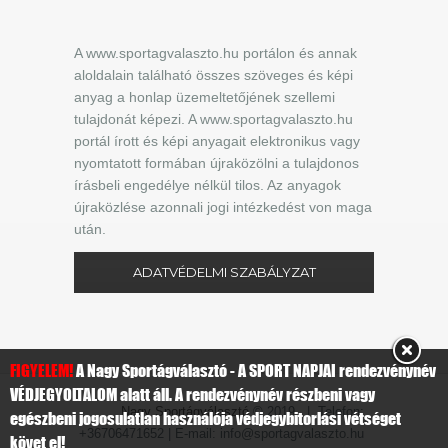
A www.sportagvalaszto.hu portálon és annak
aloldalain található összes szöveges és képi
anyag a honlap üzemeltetőjének szellemi
tulajdonát képezi. A www.sportagvalaszto.hu
portál írott és képi anyagait elektronikus vagy
nyomtatott formában újraközölni a tulajdonos
írásbeli engedélye nélkül tilos. Az anyagok
újraközlése azonnali jogi intézkedést von maga
után.
ADATVÉDELMI SZABÁLYZAT
FIGYELEM!
A Nagy Sportágválasztó - A SPORT NAPJAI rendezvénynév
VÉDJEGYOLTALOM alatt áll. A rendezvénynév részbeni vagy
Nagy Sportágválasztó
© 2019 | Telefon:
egészbeni jogosulatlan használója védjegybitorlási vétséget
+36706471652 | E-mail: info@sportagvalaszto.hu
követ el!