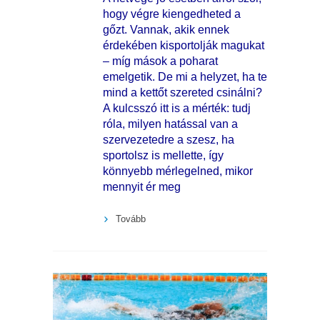
hogy végre kiengedheted a
gőzt. Vannak, akik ennek
érdekében kisportolják magukat
– míg mások a poharat
emelgetik. De mi a helyzet, ha te
mind a kettőt szereted csinálni?
A kulcsszó itt is a mérték: tudj
róla, milyen hatással van a
szervezetedre a szesz, ha
sportolsz is mellette, így
könnyebb mérlegelned, mikor
mennyit ér meg
Tovább