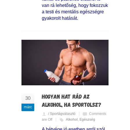
van rá lehetőség, hogy fokozzuk
a testi és mentális egészségre
gyakorolt hatását.
HOGYAN HAT RÁD AZ
30
ALKOHOL, HA SPORTOLSZ?
márc
/ Sportágválasztó
Comments
are Off
Alkohol
,
Egészség
A hétvége jó esetben arról szól,