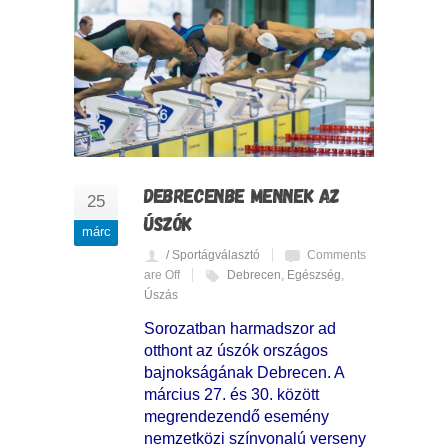
DEBRECENBE MENNEK AZ
25
ÚSZÓK
márc
/ Sportágválasztó
Comments
are Off
Debrecen
,
Egészség
,
Úszás
Sorozatban harmadszor ad
otthont az úszók országos
bajnokságának Debrecen. A
március 27. és 30. között
megrendezendő esemény
nemzetközi színvonalú verseny