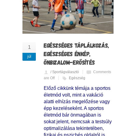
EGÉSZSÉGES TÁPLÁLKOZÁS,
1
EGÉSZSÉGES ÉNKÉP,
júl
ÖNBIZALOM-ERŐSÍTÉS
/ Sportágválasztó
Comments
are Off
Egészség
Előző cikkünk témája a sportos
életmód volt, mint a vakáció
alatti elhízás megelőzése vagy
épp kezeléseként. A sportos
életmód bár önmagában is
sokat jelent, nemcsak a testsúly
optimalizálása tekintetében,
fizikai és pszichés oldalról is