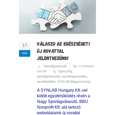
VÁLASZD AZ EGÉSZSÉGET!
17
ÚJ ROVATTAL
nov
JELENTKEZÜNK!
/ Sportágválasztó
Comments
are Off
Egészség
,
sportágválasztás
,
sportdiagnosztika
,
sportdietetika
,
SYNLAB Magyarország
A SYNLAB Hungary Kft.-vel
kötött együttműködés révén a
Nagy Sportágválasztó, BBU
Nonprofit Kft. alá tartozó
weboldalaink új rovattal