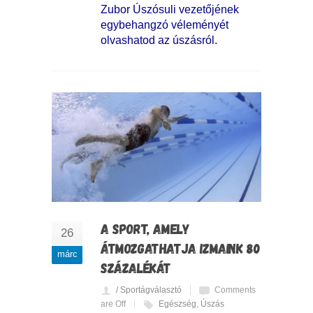
Zubor Úszósuli vezetőjének
egybehangzó véleményét
olvashatod az úszásról.
A SPORT, AMELY
26
ÁTMOZGATHATJA IZMAINK 80
márc
SZÁZALÉKÁT
/ Sportágválasztó
Comments
are Off
Egészség
,
Úszás