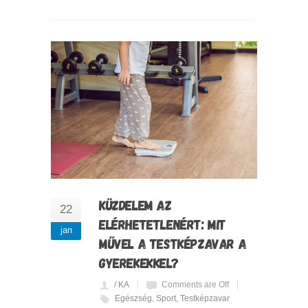
KÜZDELEM AZ
22
ELÉRHETETLENÉRT: MIT
jan
MŰVEL A TESTKÉPZAVAR A
GYEREKEKKEL?
/ KA
Comments are Off
Egészség
,
Sport
,
Testképzavar