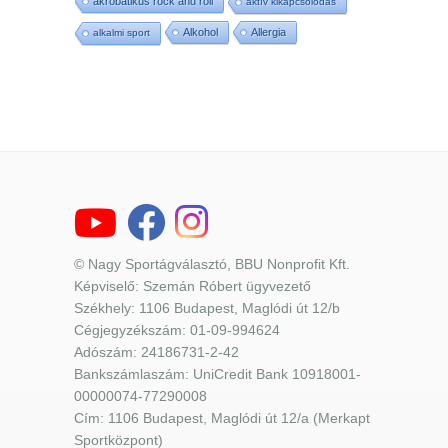
akrobatikus rock and roll
aktív kikapcsolódás
Alkohol
Allergia
alkalmi sport
© Nagy Sportágválasztó, BBU Nonprofit Kft.
Képviselő: Szemán Róbert ügyvezető
Székhely: 1106 Budapest, Maglódi út 12/b
Cégjegyzékszám: 01-09-994624
Adószám: 24186731-2-42
Bankszámlaszám: UniCredit Bank 10918001-
00000074-77290008
Cím: 1106 Budapest, Maglódi út 12/a (Merkapt
Sportközpont)