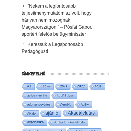
“Nekem a legfontosabb
teljesítménymutatóm az volt, hogy
hányan nem mozognak
Magyarországon!” – Pósfai Gábor,
sportért felelős belügyminiszter
Keressük a Legsportosabb
Pedagógust!
CÍMKEFELHŐ
2022
2021
6:3
100 év
2028
active mum life
Adolf Balázs
adománygyűjtés
Aerobik
Agility
ajánló
Akadályfutás
Aikido
akrobatika
akrobatikus kosárlabda