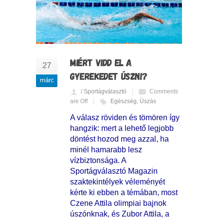
MIÉRT VIDD EL A
27
GYEREKEDET ÚSZNI?
márc
/ Sportágválasztó
Comments
are Off
Egészség
,
Úszás
A válasz röviden és tömören így
hangzik: mert a lehető legjobb
döntést hozod meg azzal, ha
minél hamarabb lesz
vízbiztonsága. A
Sportágválasztó Magazin
szaktekintélyek véleményét
kérte ki ebben a témában, most
Czene Attila olimpiai bajnok
úszónknak, és Zubor Attila, a