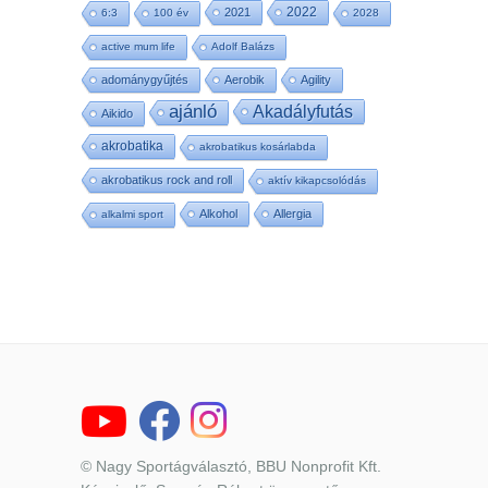
2022
2021
6:3
100 év
2028
active mum life
Adolf Balázs
adománygyűjtés
Aerobik
Agility
ajánló
Akadályfutás
Aikido
akrobatika
akrobatikus kosárlabda
akrobatikus rock and roll
aktív kikapcsolódás
Alkohol
Allergia
alkalmi sport
© Nagy Sportágválasztó, BBU Nonprofit Kft.