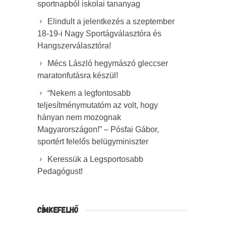
sportnapból iskolai tananyag
Elindult a jelentkezés a szeptember
18-19-i Nagy Sportágválasztóra és
Hangszerválasztóra!
Mécs László hegymászó gleccser
maratonfutásra készül!
“Nekem a legfontosabb
teljesítménymutatóm az volt, hogy
hányan nem mozognak
Magyarországon!” – Pósfai Gábor,
sportért felelős belügyminiszter
Keressük a Legsportosabb
Pedagógust!
CÍMKEFELHŐ