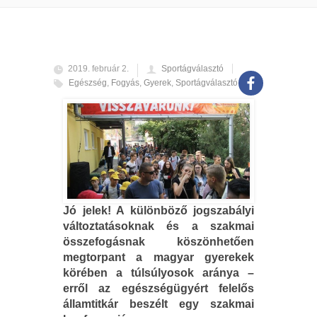
2019. február 2.
Sportágválasztó
Egészség
,
Fogyás
,
Gyerek
,
Sportágválasztó
Jó jelek! A különböző jogszabályi
változtatásoknak és a szakmai
összefogásnak köszönhetően
megtorpant a magyar gyerekek
körében a túlsúlyosok aránya –
erről az egészségügyért felelős
államtitkár beszélt egy szakmai