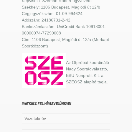
Képviselő: Szemán Róbert ügyvezető
Székhely: 1106 Budapest, Maglódi út 12/b
Cégjegyzékszám: 01-09-994624
Adószám: 24186731-2-42
Bankszámlaszám: UniCredit Bank 10918001-
00000074-77290008
Cím: 1106 Budapest, Maglódi út 12/a (Merkapt
Sportközpont)
Az Ötpróbát koordináló
Nagy Sportágválasztó,
BBU Nonprofit Kft. a
SZEOSZ alapító tagja.
IRATKOZZ FEL HÍRLEVELÜNKRE!