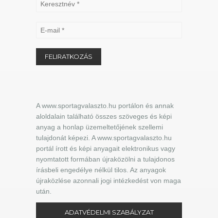
A www.sportagvalaszto.hu portálon és annak
aloldalain található összes szöveges és képi
anyag a honlap üzemeltetőjének szellemi
tulajdonát képezi. A www.sportagvalaszto.hu
portál írott és képi anyagait elektronikus vagy
nyomtatott formában újraközölni a tulajdonos
írásbeli engedélye nélkül tilos. Az anyagok
újraközlése azonnali jogi intézkedést von maga
után.
ADATVÉDELMI SZABÁLYZAT