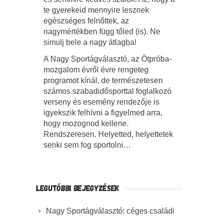
te gyerekeid mennyire lesznek
egészséges felnőttek, az
nagymértékben függ tőled (is). Ne
simulj bele a nagy átlagba!
A Nagy Sportágválasztó, az Ötpróba-
mozgalom évről évre rengeteg
programot kínál, de természetesen
számos szabadidősporttal foglalkozó
verseny és esemény rendezője is
igyekszik felhívni a figyelmed arra,
hogy mozognod kellene.
Rendszeresen. Helyetted, helyettetek
senki sem fog sportolni…
LEGUTÓBBI BEJEGYZÉSEK
Nagy Sportágválasztó: céges családi