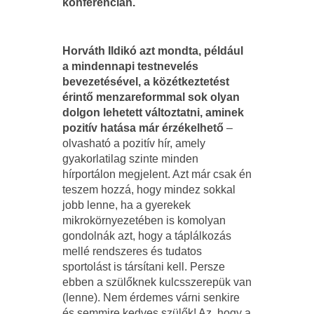
konferencián.
Horváth Ildikó azt mondta, például
a mindennapi testnevelés
bevezetésével, a közétkeztetést
érintő menzareformmal sok olyan
dolgon lehetett változtatni, aminek
pozitív hatása már érzékelhető
–
olvasható a pozitív hír, amely
gyakorlatilag szinte minden
hírportálon megjelent. Azt már csak én
teszem hozzá, hogy mindez sokkal
jobb lenne, ha a gyerekek
mikrokörnyezetében is komolyan
gondolnák azt, hogy a táplálkozás
mellé rendszeres és tudatos
sportolást is társítani kell. Persze
ebben a szülőknek kulcsszerepük van
(lenne). Nem érdemes várni senkire
és semmire kedves szülők! Az, hogy a