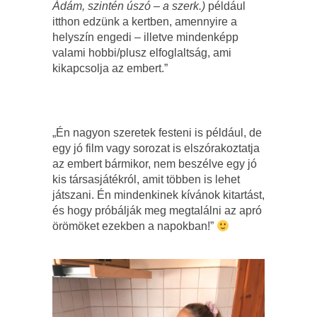
Ádám, szintén úszó – a szerk.)
például
itthon edzünk a kertben, amennyire a
helyszín engedi – illetve mindenképp
valami hobbi/plusz elfoglaltság, ami
kikapcsolja az embert.”
„Én nagyon szeretek festeni is például, de
egy jó film vagy sorozat is elszórakoztatja
az embert bármikor, nem beszélve egy jó
kis társasjátékról, amit többen is lehet
játszani. Én mindenkinek kívánok kitartást,
és hogy próbálják meg megtalálni az apró
örömöket ezekben a napokban!”