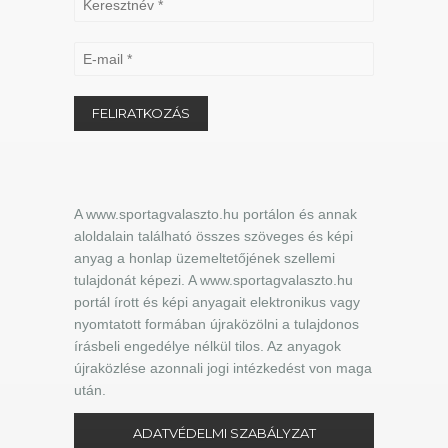
A www.sportagvalaszto.hu portálon és annak
aloldalain található összes szöveges és képi
anyag a honlap üzemeltetőjének szellemi
tulajdonát képezi. A www.sportagvalaszto.hu
portál írott és képi anyagait elektronikus vagy
nyomtatott formában újraközölni a tulajdonos
írásbeli engedélye nélkül tilos. Az anyagok
újraközlése azonnali jogi intézkedést von maga
után.
ADATVÉDELMI SZABÁLYZAT