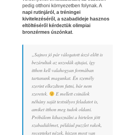
pedig otthoni környezetben folynak. A
napi rutinjáról, a tréningei
kivitelezéséről, a szabadideje hasznos
eltöltéséről kérdeztük olimpiai
bronzérmes úszónkat
.
„Sajnos jó pár válogatott úszó előtt is
bezárultak az uszodák ajtajai, így
itthon kell valahogyan formában
tartanunk magunkat. Én személy
szerint elkezdtem futni, bár nem
szeretek.
E mellett csinálok
néhány saját testsúlyos feladatot is,
amiket itthon meg tudok oldani.
Próbálom kihasználni a hirtelen jött
szabadidőmet, például puzzlet rakok,
recepteket nézek, hiszen most van