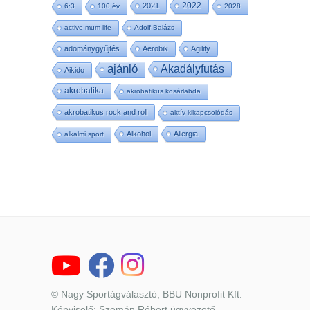
2022
2021
6:3
100 év
2028
active mum life
Adolf Balázs
adománygyűjtés
Aerobik
Agility
ajánló
Akadályfutás
Aikido
akrobatika
akrobatikus kosárlabda
akrobatikus rock and roll
aktív kikapcsolódás
Alkohol
Allergia
alkalmi sport
© Nagy Sportágválasztó, BBU Nonprofit Kft.
Képviselő: Szemán Róbert ügyvezető