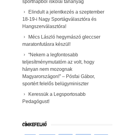
sportnapból iskolai tananyag
Elindult a jelentkezés a szeptember
18-19-i Nagy Sportágválasztóra és
Hangszerválasztóra!
Mécs László hegymászó gleccser
maratonfutásra készül!
“Nekem a legfontosabb
teljesítménymutatóm az volt, hogy
hányan nem mozognak
Magyarországon!” – Pósfai Gábor,
sportért felelős belügyminiszter
Keressük a Legsportosabb
Pedagógust!
CÍMKEFELHŐ