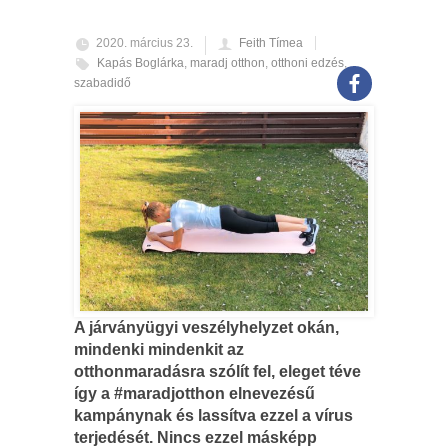
2020. március 23.
Feith Tímea
Kapás Boglárka
,
maradj otthon
,
otthoni edzés
,
szabadidő
A járványügyi veszélyhelyzet okán,
mindenki mindenkit az
otthonmaradásra szólít fel, eleget téve
így a #maradjotthon elnevezésű
kampánynak és lassítva ezzel a vírus
terjedését. Nincs ezzel másképp