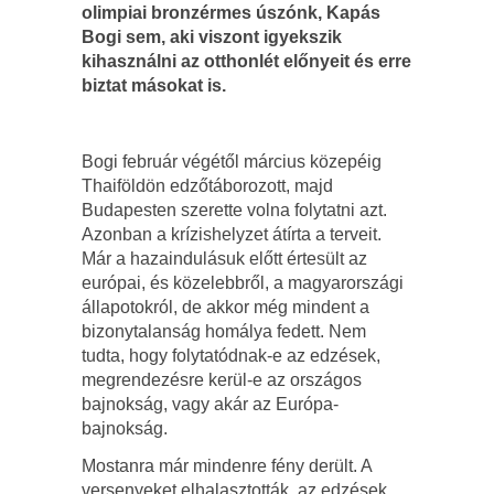
olimpiai bronzérmes úszónk, Kapás
Bogi sem, aki viszont igyekszik
kihasználni az otthonlét előnyeit és erre
biztat másokat is.
Bogi február végétől március közepéig
Thaiföldön edzőtáborozott, majd
Budapesten szerette volna folytatni azt.
Azonban a krízishelyzet átírta a terveit.
Már a hazaindulásuk előtt értesült az
európai, és közelebbről, a magyarországi
állapotokról, de akkor még mindent a
bizonytalanság homálya fedett. Nem
tudta, hogy folytatódnak-e az edzések,
megrendezésre kerül-e az országos
bajnokság, vagy akár az Európa-
bajnokság.
Mostanra már mindenre fény derült. A
versenyeket elhalasztották, az edzések