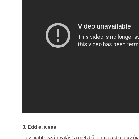
3. Eddie, a sas
Egy újabb „szárnyalás” a mélyből a magasba, egy újab