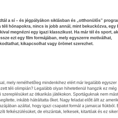
dtál a sí – és jégpályákon siklásban és „otthonülős” progr
a téli hónapokra, nincs is jobb annál, mint bekuckózva, egy
kival megnézni egy igazi klasszikust. Ha már tél és sport, a
ssze ezt egy film formájában, mely egyszerre motiválhat,
kodtathat, kikapcsolhat vagy örömet szerezhet.
al, mely remélhetőleg mindenkihez elért már legalább egyszer
ett téli olimpián? Legalább olyan hihetetlenül hangzik ez még 
ki szereplésüket az ötkarikás játékokon. Sportáguknak nem mást
ítette, inkább hátráltatta őket. Nagy feladat előtt állt az ameri
azájában azáltal, hogy igazi csapatot formál a jamaicai fiúkból. 
 felkészülésüket, de elszántak, lelkesek, kitartóak és ez siker