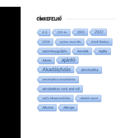
CÍMKEFELHŐ
2022
2021
6:3
100 év
2028
active mum life
Adolf Balázs
adománygyűjtés
Aerobik
Agility
ajánló
Aikido
Akadályfutás
akrobatika
akrobatikus kosárlabda
akrobatikus rock and roll
aktív kikapcsolódás
alkalmi sport
Alkohol
Allergia