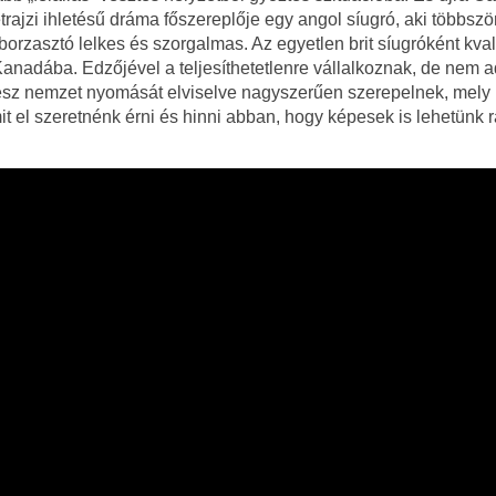
etrajzi ihletésű dráma főszereplője egy angol síugró, aki többszö
e borzasztó lelkes és szorgalmas. Az egyetlen brit síugróként kvali
anadába. Edzőjével a teljesíthetetlenre vállalkoznak, de nem ad
z nemzet nyomását elviselve nagyszerűen szerepelnek, mely 
t el szeretnénk érni és hinni abban, hogy képesek is lehetünk r