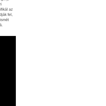
ri
fikál az
ják fel,
ismét
á.