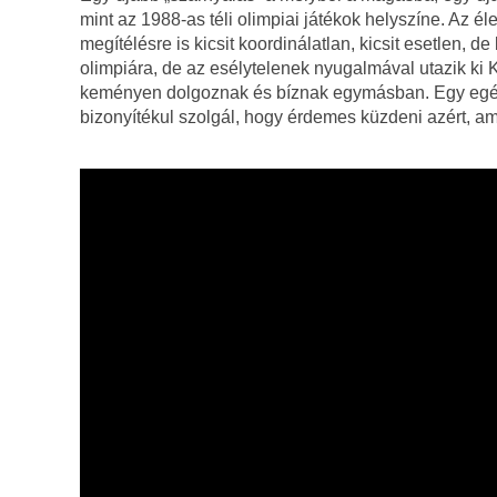
mint az 1988-as téli olimpiai játékok helyszíne. Az él
megítélésre is kicsit koordinálatlan, kicsit esetlen, d
olimpiára, de az esélytelenek nyugalmával utazik ki K
keményen dolgoznak és bíznak egymásban. Egy egés
bizonyítékul szolgál, hogy érdemes küzdeni azért, ami