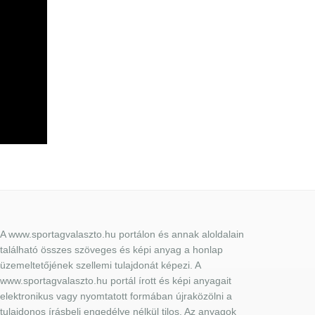
A www.sportagvalaszto.hu portálon és annak aloldalain
található összes szöveges és képi anyag a honlap
üzemeltetőjének szellemi tulajdonát képezi. A
www.sportagvalaszto.hu portál írott és képi anyagait
elektronikus vagy nyomtatott formában újraközölni a
tulajdonos írásbeli engedélye nélkül tilos. Az anyagok