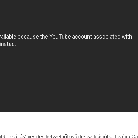
b „felállás” vesztes helyzetből győztes szituációba. És újra Ca