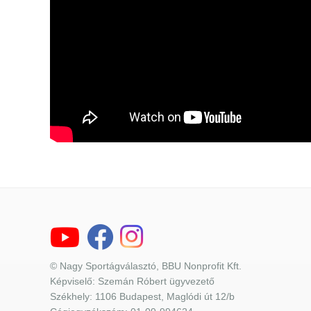
© Nagy Sportágválasztó, BBU Nonprofit Kft.
Képviselő: Szemán Róbert ügyvezető
Székhely: 1106 Budapest, Maglódi út 12/b