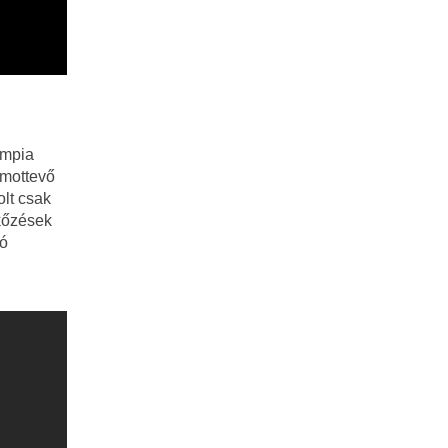
impia
ámottevő
lt csak
rkőzések
tó