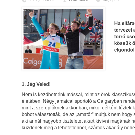
2020. január 25.
Feith Tímea
film
,
Sport
Ha elfára
tervezel 
forró cso
kössük ö
elgondol
1. Jég Veled!
Nem is kezdhetnénk mással, mint az örök klasszikuss
életében. Négy jamaicai sportoló a Calgaryban rendez
mint a szereplőknek akkoriban, mikor célként tűzték 
bobot választották, de az „amatőr” múltjuk nem hogy seg
aki annál nagyobb tiszteletet akart kivívni magának h
küzdenek meg a lehetetlennel, számos akadály nehezíti