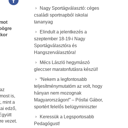
Nagy Sportágválasztó: céges
családi sportnapból iskolai
tananyag
amot
 bögre
Elindult a jelentkezés a
kkor
szeptember 18-19-i Nagy
Sportágválasztóra és
Hangszerválasztóra!
Mécs László hegymászó
gleccser maratonfutásra készül!
“Nekem a legfontosabb
teljesítménymutatóm az volt, hogy
 az
hányan nem mozognak
most is,
Magyarországon!” – Pósfai Gábor,
, mint a
sportért felelős belügyminiszter
kai edző,
Együtt
Keressük a Legsportosabb
re vezet.
Pedagógust!