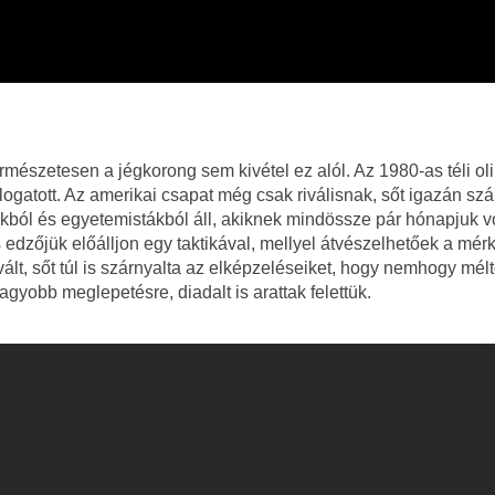
rmészetesen a jégkorong sem kivétel ez alól. Az 1980-as téli ol
ogatott. Az amerikai csapat még csak riválisnak, sőt igazán sz
kból és egyetemistákból áll, akiknek mindössze pár hónapjuk vo
edzőjük előálljon egy taktikával, mellyel átvészelhetőek a mé
lt, sőt túl is szárnyalta az elképzeléseiket, hogy nemhogy mél
agyobb meglepetésre, diadalt is arattak felettük.