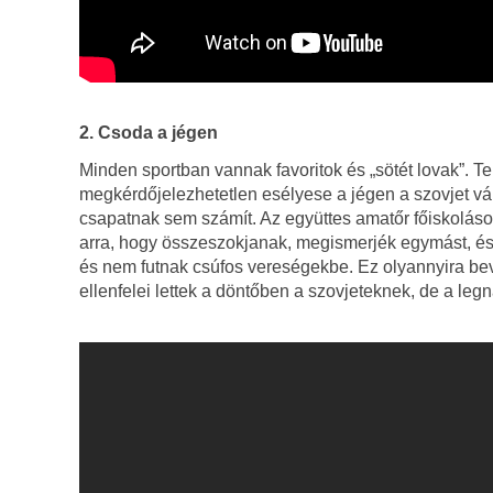
2. Csoda a jégen
Minden sportban vannak favoritok és „sötét lovak”. Te
megkérdőjelezhetetlen esélyese a jégen a szovjet vál
csapatnak sem számít. Az együttes amatőr főiskoláso
arra, hogy összeszokjanak, megismerjék egymást, és 
és nem futnak csúfos vereségekbe. Ez olyannyira bevá
ellenfelei lettek a döntőben a szovjeteknek, de a legn