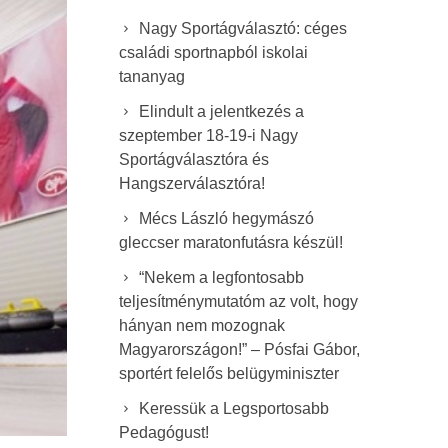
Nagy Sportágválasztó: céges
családi sportnapból iskolai
tananyag
Elindult a jelentkezés a
szeptember 18-19-i Nagy
Sportágválasztóra és
Hangszerválasztóra!
Mécs László hegymászó
gleccser maratonfutásra készül!
“Nekem a legfontosabb
teljesítménymutatóm az volt, hogy
hányan nem mozognak
Magyarországon!” – Pósfai Gábor,
sportért felelős belügyminiszter
Keressük a Legsportosabb
Pedagógust!