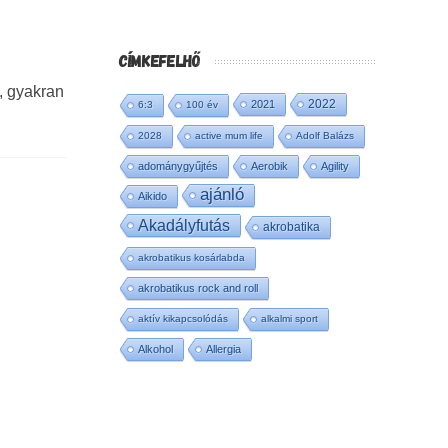
CÍMKEFELHŐ
k, gyakran
2022
2021
6:3
100 év
2028
active mum life
Adolf Balázs
adománygyűjtés
Aerobik
Agility
ajánló
Aikido
Akadályfutás
akrobatika
akrobatikus kosárlabda
akrobatikus rock and roll
aktív kikapcsolódás
alkalmi sport
Alkohol
Allergia