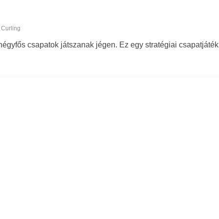
Curling
t négyfős csapatok játszanak jégen. Ez egy stratégiai csapatjáté