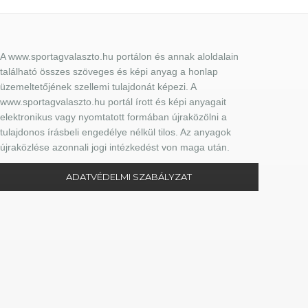
A www.sportagvalaszto.hu portálon és annak aloldalain
található összes szöveges és képi anyag a honlap
üzemeltetőjének szellemi tulajdonát képezi. A
www.sportagvalaszto.hu portál írott és képi anyagait
elektronikus vagy nyomtatott formában újraközölni a
tulajdonos írásbeli engedélye nélkül tilos. Az anyagok
újraközlése azonnali jogi intézkedést von maga után.
ADATVÉDELMI SZABÁLYZAT