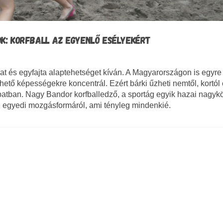
K: KORFBALL AZ EGYENLŐ ESÉLYEKÉRT
okat és egyfajta alaptehetséget kíván. A Magyarországon is egyr
szthető képességekre koncentrál. Ezért bárki űzheti nemtől, kortól
apatban. Nagy Bandor korfballedző, a sportág egyik hazai nagyk
 egyedi mozgásformáról, ami tényleg mindenkié.