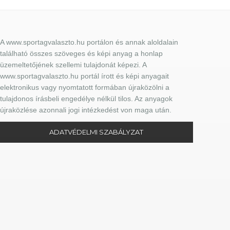
A www.sportagvalaszto.hu portálon és annak aloldalain
található összes szöveges és képi anyag a honlap
üzemeltetőjének szellemi tulajdonát képezi. A
www.sportagvalaszto.hu portál írott és képi anyagait
elektronikus vagy nyomtatott formában újraközölni a
tulajdonos írásbeli engedélye nélkül tilos. Az anyagok
újraközlése azonnali jogi intézkedést von maga után.
ADATVÉDELMI SZABÁLYZAT