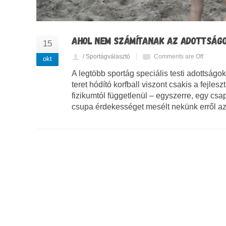
AHOL NEM SZÁMÍTANAK AZ ADOTTSÁGO
15
/ Sportágválasztó
Comments are Off
okt
A legtöbb sportág speciális testi adottság
teret hódító korfball viszont csakis a fejle
fizikumtól függetlenül – egyszerre, egy cs
csupa érdekességet mesélt nekünk erről az