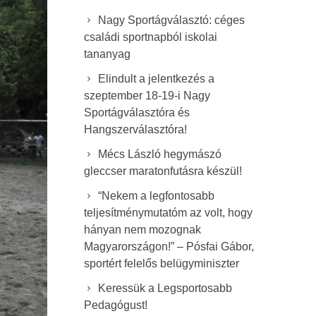
Nagy Sportágválasztó: céges
családi sportnapból iskolai
tananyag
Elindult a jelentkezés a
szeptember 18-19-i Nagy
Sportágválasztóra és
Hangszerválasztóra!
Mécs László hegymászó
gleccser maratonfutásra készül!
“Nekem a legfontosabb
teljesítménymutatóm az volt, hogy
hányan nem mozognak
Magyarországon!” – Pósfai Gábor,
sportért felelős belügyminiszter
Keressük a Legsportosabb
Pedagógust!