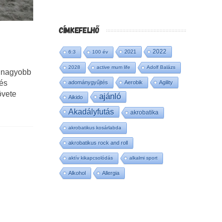
CÍMKEFELHŐ
2022
2021
6:3
100 év
2028
active mum life
Adolf Balázs
e nagyobb
 és
adománygyűjtés
Aerobik
Agility
övete
ajánló
Aikido
Akadályfutás
akrobatika
akrobatikus kosárlabda
akrobatikus rock and roll
aktív kikapcsolódás
alkalmi sport
Alkohol
Allergia