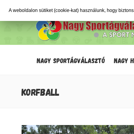
+36706471652
info@sportagvalaszto.hu
A weboldalon sütiket (cookie-kat) használunk, hogy bizton
NAGY SPORTÁGVÁLASZTÓ
NAGY 
KORFBALL