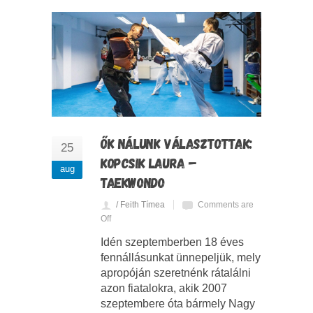
ŐK NÁLUNK VÁLASZTOTTAK:
25
KOPCSIK LAURA –
aug
TAEKWONDO
/ Feith Tímea
Comments are
Off
Idén szeptemberben 18 éves
fennállásunkat ünnepeljük, mely
apropóján szeretnénk rátalálni
azon fiatalokra, akik 2007
szeptembere óta bármely Nagy