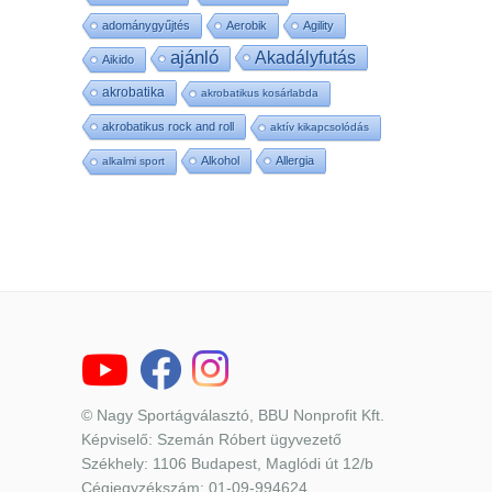
adománygyűjtés
Aerobik
Agility
ajánló
Akadályfutás
Aikido
akrobatika
akrobatikus kosárlabda
akrobatikus rock and roll
aktív kikapcsolódás
Alkohol
Allergia
alkalmi sport
© Nagy Sportágválasztó, BBU Nonprofit Kft.
Képviselő: Szemán Róbert ügyvezető
Székhely: 1106 Budapest, Maglódi út 12/b
Cégjegyzékszám: 01-09-994624