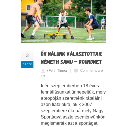
ŐK NÁLUNK VÁLASZTOTTAK:
3
NÉMETH SAMU – ROUNDNET
szept
/ Feith Tímea
Comments are
Off
Idén szeptemberben 18 éves
fennállásunkat ünnepeljük, mely
apropóján szeretnénk rátalálni
azon fiatalokra, akik 2007
szeptembere óta bármely Nagy
Sportágválasztó eseményünkön
megismerték azt a sportágat,