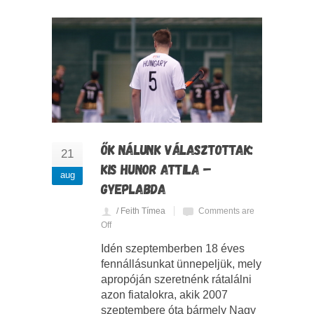
ŐK NÁLUNK VÁLASZTOTTAK:
21
KIS HUNOR ATTILA –
aug
GYEPLABDA
/ Feith Tímea
Comments are
Off
Idén szeptemberben 18 éves
fennállásunkat ünnepeljük, mely
apropóján szeretnénk rátalálni
azon fiatalokra, akik 2007
szeptembere óta bármely Nagy