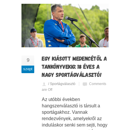
EGY KIÁSOTT MEDENCÉTŐL A
9
TANKÖNYVEKIG: 18 ÉVES A
szept
NAGY SPORTÁGVÁLASZTÓ!
/ Sportágválasztó
Comments
are Off
Az utóbbi években
hangszerválasztó is társult a
sportágakhoz. Vannak
rendezvények, amelyekről az
induláskor senki sem sejti, hogy