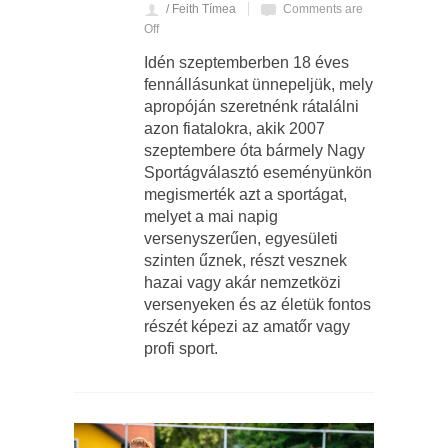
/ Feith Tímea
Comments are
Off
Idén szeptemberben 18 éves
fennállásunkat ünnepeljük, mely
apropóján szeretnénk rátalálni
azon fiatalokra, akik 2007
szeptembere óta bármely Nagy
Sportágválasztó eseményünkön
megismerték azt a sportágat,
melyet a mai napig
versenyszerűen, egyesületi
szinten űznek, részt vesznek
hazai vagy akár nemzetközi
versenyeken és az életük fontos
részét képezi az amatőr vagy
profi sport.