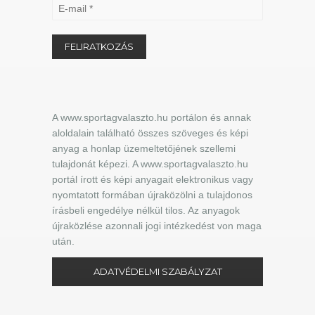
A www.sportagvalaszto.hu portálon és annak
aloldalain található összes szöveges és képi
anyag a honlap üzemeltetőjének szellemi
tulajdonát képezi. A www.sportagvalaszto.hu
portál írott és képi anyagait elektronikus vagy
nyomtatott formában újraközölni a tulajdonos
írásbeli engedélye nélkül tilos. Az anyagok
újraközlése azonnali jogi intézkedést von maga
után.
ADATVÉDELMI SZABÁLYZAT