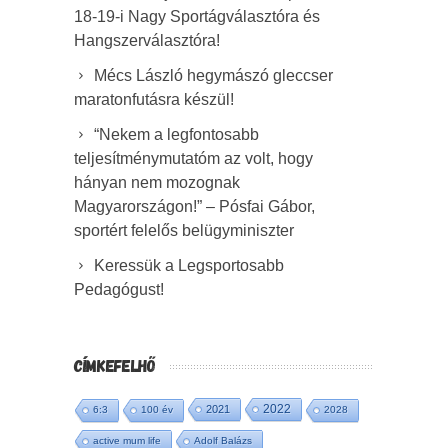
18-19-i Nagy Sportágválasztóra és
Hangszerválasztóra!
Mécs László hegymászó gleccser
maratonfutásra készül!
“Nekem a legfontosabb
teljesítménymutatóm az volt, hogy
hányan nem mozognak
Magyarországon!” – Pósfai Gábor,
sportért felelős belügyminiszter
Keressük a Legsportosabb
Pedagógust!
CÍMKEFELHŐ
2022
2021
6:3
100 év
2028
active mum life
Adolf Balázs