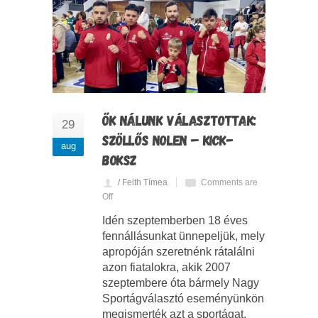
ŐK NÁLUNK VÁLASZTOTTAK:
29
SZÖLLŐS NOLEN – KICK-
aug
BOKSZ
/ Feith Tímea
Comments are
Off
Idén szeptemberben 18 éves
fennállásunkat ünnepeljük, mely
apropóján szeretnénk rátalálni
azon fiatalokra, akik 2007
szeptembere óta bármely Nagy
Sportágválasztó eseményünkön
megismerték azt a sportágat,