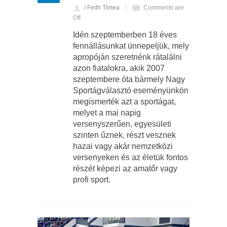
/ Feith Tímea
Comments are
Off
Idén szeptemberben 18 éves
fennállásunkat ünnepeljük, mely
apropóján szeretnénk rátalálni
azon fiatalokra, akik 2007
szeptembere óta bármely Nagy
Sportágválasztó eseményünkön
megismerték azt a sportágat,
melyet a mai napig
versenyszerűen, egyesületi
szinten űznek, részt vesznek
hazai vagy akár nemzetközi
versenyeken és az életük fontos
részét képezi az amatőr vagy
profi sport.