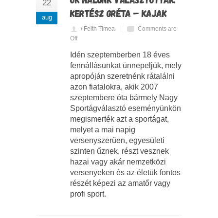
22
KERTÉSZ GRÉTA – KAJAK
aug
/ Feith Tímea
Comments are
Off
Idén szeptemberben 18 éves
fennállásunkat ünnepeljük, mely
apropóján szeretnénk rátalálni
azon fiatalokra, akik 2007
szeptembere óta bármely Nagy
Sportágválasztó eseményünkön
megismerték azt a sportágat,
melyet a mai napig
versenyszerűen, egyesületi
szinten űznek, részt vesznek
hazai vagy akár nemzetközi
versenyeken és az életük fontos
részét képezi az amatőr vagy
profi sport.