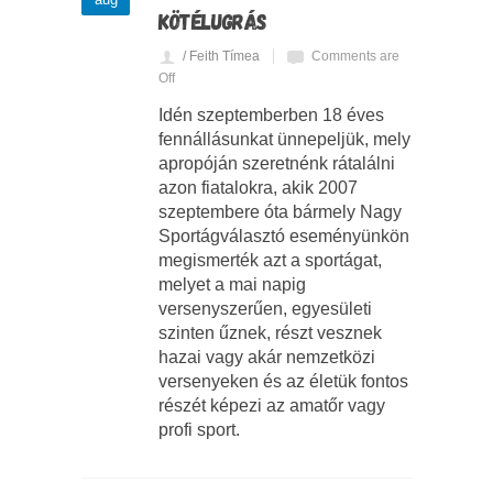
KÖTÉLUGRÁS
/ Feith Tímea
Comments are
Off
Idén szeptemberben 18 éves
fennállásunkat ünnepeljük, mely
apropóján szeretnénk rátalálni
azon fiatalokra, akik 2007
szeptembere óta bármely Nagy
Sportágválasztó eseményünkön
megismerték azt a sportágat,
melyet a mai napig
versenyszerűen, egyesületi
szinten űznek, részt vesznek
hazai vagy akár nemzetközi
versenyeken és az életük fontos
részét képezi az amatőr vagy
profi sport.