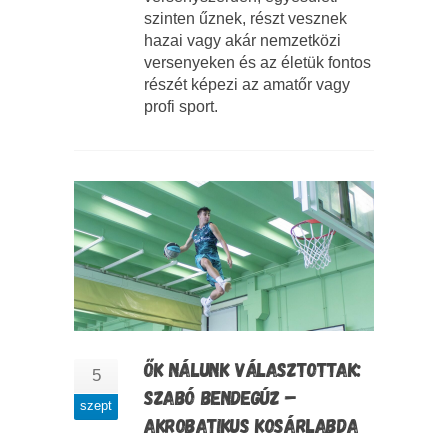
szinten űznek, részt vesznek
hazai vagy akár nemzetközi
versenyeken és az életük fontos
részét képezi az amatőr vagy
profi sport.
ŐK NÁLUNK VÁLASZTOTTAK:
5
SZABÓ BENDEGÚZ –
szept
AKROBATIKUS KOSÁRLABDA