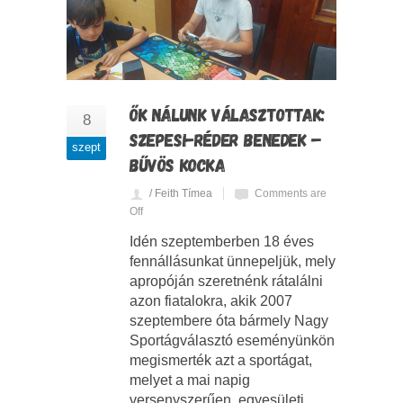
ŐK NÁLUNK VÁLASZTOTTAK:
8
SZEPESI-RÉDER BENEDEK –
szept
BŰVÖS KOCKA
/ Feith Tímea
Comments are
Off
Idén szeptemberben 18 éves
fennállásunkat ünnepeljük, mely
apropóján szeretnénk rátalálni
azon fiatalokra, akik 2007
szeptembere óta bármely Nagy
Sportágválasztó eseményünkön
megismerték azt a sportágat,
melyet a mai napig
versenyszerűen, egyesületi