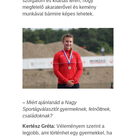
szorgalom és kitartás terén, hogy
megfelelő akaraterővel és kemény
munkával bármire képes lehetek.
–
Miért ajánlanád a Nagy
Sportágválasztót gyermeknek, felnőttnek,
családoknak?
Kertész Gréta:
Véleményem szerint a
legjobb, ami történhet egy gyermekkel, ha