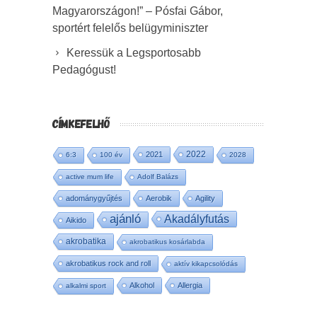
Magyarországon!” – Pósfai Gábor,
sportért felelős belügyminiszter
Keressük a Legsportosabb
Pedagógust!
CÍMKEFELHŐ
2022
2021
6:3
100 év
2028
active mum life
Adolf Balázs
adománygyűjtés
Aerobik
Agility
ajánló
Akadályfutás
Aikido
akrobatika
akrobatikus kosárlabda
akrobatikus rock and roll
aktív kikapcsolódás
Alkohol
Allergia
alkalmi sport