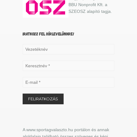
BBU Nonprofit Kft. a
SZEOSZ alapító tagja.
IRATKOZZ FEL HÍRLEVELÜNKRE!
A www.sportagvalaszto.hu portálon és annak
aloldalain található összes szöveges és képi