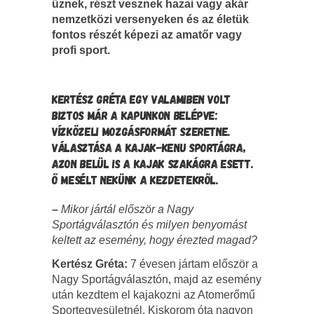
űznek, részt vesznek hazai vagy akár
nemzetközi versenyeken és az életük
fontos részét képezi az amatőr vagy
profi sport.
KERTÉSZ GRÉTA EGY VALAMIBEN VOLT
BIZTOS MÁR A KAPUNKON BELÉPVE:
VÍZKÖZELI MOZGÁSFORMÁT SZERETNE.
VÁLASZTÁSA A KAJAK-KENU SPORTÁGRA,
AZON BELÜL IS A KAJAK SZAKÁGRA ESETT.
Ő MESÉLT NEKÜNK A KEZDETEKRŐL.
–
Mikor jártál először a Nagy
Sportágválasztón és milyen benyomást
keltett az esemény, hogy érezted magad?
Kertész Gréta:
7 évesen jártam először a
Nagy Sportágválasztón, majd az esemény
után kezdtem el kajakozni az Atomerőmű
Sportegyesületnél. Kiskorom óta nagyon