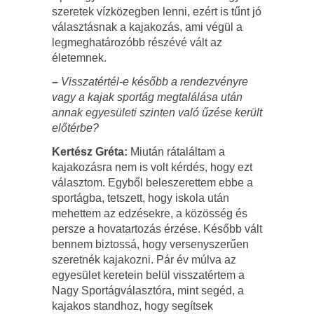
szeretek vízközegben lenni, ezért is tűnt jó
választásnak a kajakozás, ami végül a
legmeghatározóbb részévé vált az
életemnek.
–
Visszatértél-e később a rendezvényre
vagy a kajak sportág megtalálása után
annak egyesületi szinten való űzése került
előtérbe?
Kertész Gréta:
Miután rátaláltam a
kajakozásra nem is volt kérdés, hogy ezt
választom. Egyből beleszerettem ebbe a
sportágba, tetszett, hogy iskola után
mehettem az edzésekre, a közösség és
persze a hovatartozás érzése. Később vált
bennem biztossá, hogy versenyszerűen
szeretnék kajakozni. Pár év múlva az
egyesület keretein belül visszatértem a
Nagy Sportágválasztóra, mint segéd, a
kajakos standhoz, hogy segítsek