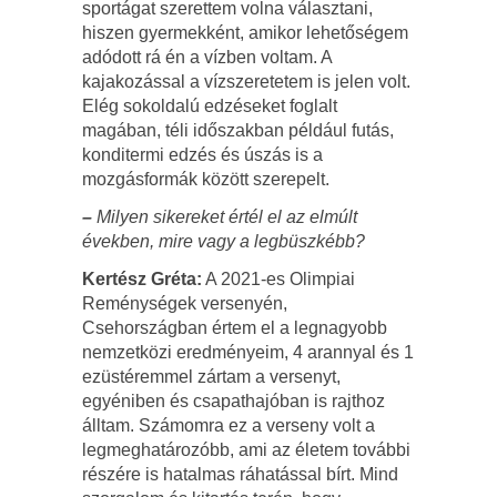
sportágat szerettem volna választani,
hiszen gyermekként, amikor lehetőségem
adódott rá én a vízben voltam. A
kajakozással a vízszeretetem is jelen volt.
Elég sokoldalú edzéseket foglalt
magában, téli időszakban például futás,
konditermi edzés és úszás is a
mozgásformák között szerepelt.
–
Milyen sikereket értél el az elmúlt
években, mire vagy a legbüszkébb?
Kertész Gréta:
A 2021-es Olimpiai
Reménységek versenyén,
Csehországban értem el a legnagyobb
nemzetközi eredményeim, 4 arannyal és 1
ezüstéremmel zártam a versenyt,
egyéniben és csapathajóban is rajthoz
álltam. Számomra ez a verseny volt a
legmeghatározóbb, ami az életem további
részére is hatalmas ráhatással bírt. Mind