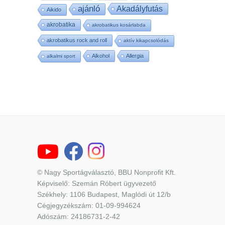
ajánló
Akadályfutás
Aikido
akrobatika
akrobatikus kosárlabda
akrobatikus rock and roll
aktív kikapcsolódás
Alkohol
Allergia
alkalmi sport
© Nagy Sportágválasztó, BBU Nonprofit Kft.
Képviselő: Szemán Róbert ügyvezető
Székhely: 1106 Budapest, Maglódi út 12/b
Cégjegyzékszám: 01-09-994624
Adószám: 24186731-2-42