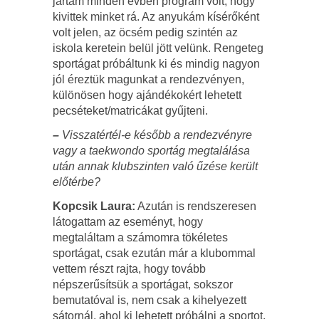
jártam minden évben program volt, hogy
kivittek minket rá. Az anyukám kísérőként
volt jelen, az öcsém pedig szintén az
iskola keretein belül jött velünk. Rengeteg
sportágat próbáltunk ki és mindig nagyon
jól éreztük magunkat a rendezvényen,
különösen hogy ajándékokért lehetett
pecséteket/matricákat gyűjteni.
–
Visszatértél-e később a rendezvényre
vagy a taekwondo sportág megtalálása
után annak klubszinten való űzése került
előtérbe?
Kopcsik Laura:
Azután is rendszeresen
látogattam az eseményt, hogy
megtaláltam a számomra tökéletes
sportágat, csak ezután már a klubommal
vettem részt rajta, hogy tovább
népszerűsítsük a sportágat, sokszor
bemutatóval is, nem csak a kihelyezett
sátornál, ahol ki lehetett próbálni a sportot.