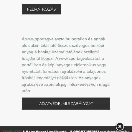
A www.sportagvalaszto.hu portálon és annak
aloldalain található összes szöveges és képi
anyag a honlap üzemeltetőjének szellemi
tulajdonát képezi. A www.sportagvalaszto.hu
portál írott és képi anyagait elektronikus vagy
nyomtatott formában újraközölni a tulajdonos
írásbeli engedélye nélkül tilos. Az anyagok
újraközlése azonnali jogi intézkedést von maga
után.
ADATVÉDELMI SZABÁLYZAT