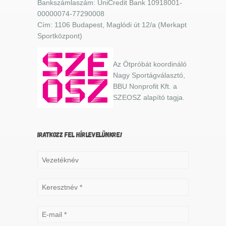
Bankszámlaszám: UniCredit Bank 10918001-
00000074-77290008
Cím: 1106 Budapest, Maglódi út 12/a (Merkapt
Sportközpont)
Az Ötpróbát koordináló
Nagy Sportágválasztó,
BBU Nonprofit Kft. a
SZEOSZ alapító tagja.
IRATKOZZ FEL HÍRLEVELÜNKRE!