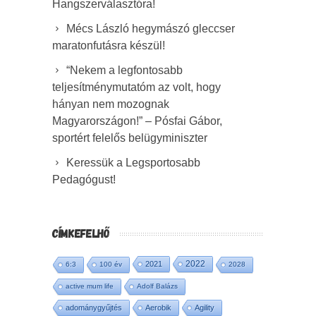
Hangszerválasztóra!
Mécs László hegymászó gleccser
maratonfutásra készül!
“Nekem a legfontosabb
teljesítménymutatóm az volt, hogy
hányan nem mozognak
Magyarországon!” – Pósfai Gábor,
sportért felelős belügyminiszter
Keressük a Legsportosabb
Pedagógust!
CÍMKEFELHŐ
2022
2021
6:3
100 év
2028
active mum life
Adolf Balázs
adománygyűjtés
Aerobik
Agility