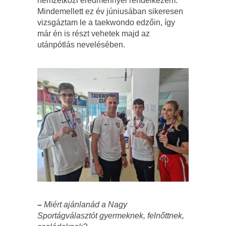
nemzetközi eredménnyel rendelkezem.
Mindemellett ez év júniusában sikeresen
vizsgáztam le a taekwondo edzőin, így
már én is részt vehetek majd az
utánpótlás nevelésében.
–
Miért ajánlanád a Nagy
Sportágválasztót gyermeknek, felnőttnek,