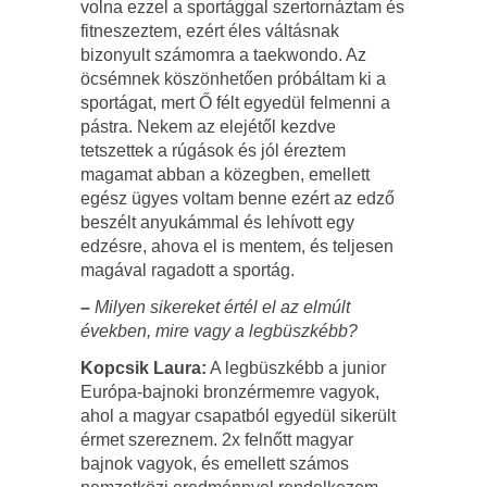
volna ezzel a sportággal szertornáztam és
fitneszeztem, ezért éles váltásnak
bizonyult számomra a taekwondo. Az
öcsémnek köszönhetően próbáltam ki a
sportágat, mert Ő félt egyedül felmenni a
pástra. Nekem az elejétől kezdve
tetszettek a rúgások és jól éreztem
magamat abban a közegben, emellett
egész ügyes voltam benne ezért az edző
beszélt anyukámmal és lehívott egy
edzésre, ahova el is mentem, és teljesen
magával ragadott a sportág.
–
Milyen sikereket értél el az elmúlt
években, mire vagy a legbüszkébb?
Kopcsik Laura:
A legbüszkébb a junior
Európa-bajnoki bronzérmemre vagyok,
ahol a magyar csapatból egyedül sikerült
érmet szereznem. 2x felnőtt magyar
bajnok vagyok, és emellett számos