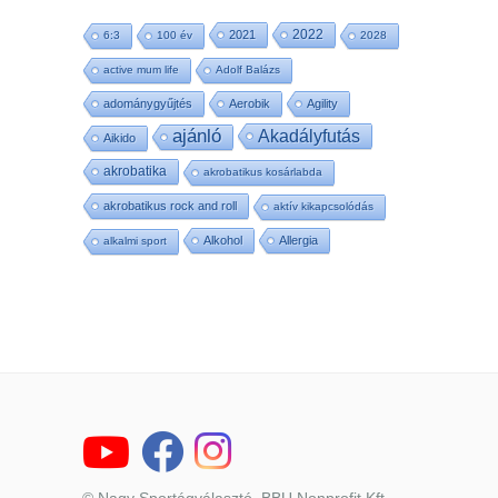
2022
2021
6:3
100 év
2028
active mum life
Adolf Balázs
adománygyűjtés
Aerobik
Agility
ajánló
Akadályfutás
Aikido
akrobatika
akrobatikus kosárlabda
akrobatikus rock and roll
aktív kikapcsolódás
Alkohol
Allergia
alkalmi sport