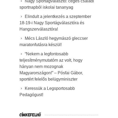
Nagy Sportágválasztó: céges családi
sportnapból iskolai tananyag
Elindult a jelentkezés a szeptember
18-19-i Nagy Sportágválasztóra és
Hangszerválasztóra!
Mécs László hegymászó gleccser
maratonfutásra készül!
“Nekem a legfontosabb
teljesítménymutatóm az volt, hogy
hányan nem mozognak
Magyarországon!” – Pósfai Gábor,
sportért felelős belügyminiszter
Keressük a Legsportosabb
Pedagógust!
CÍMKEFELHŐ