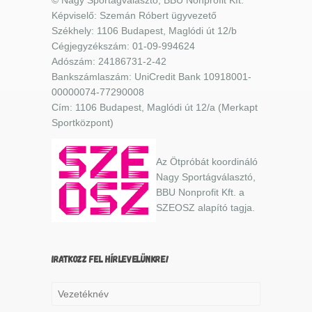
© Nagy Sportágválasztó, BBU Nonprofit Kft.
Képviselő: Szemán Róbert ügyvezető
Székhely: 1106 Budapest, Maglódi út 12/b
Cégjegyzékszám: 01-09-994624
Adószám: 24186731-2-42
Bankszámlaszám: UniCredit Bank 10918001-
00000074-77290008
Cím: 1106 Budapest, Maglódi út 12/a (Merkapt
Sportközpont)
Az Ötpróbát koordináló
Nagy Sportágválasztó,
BBU Nonprofit Kft. a
SZEOSZ alapító tagja.
IRATKOZZ FEL HÍRLEVELÜNKRE!