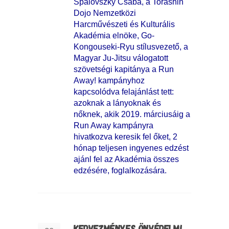
Spalovszky Csaba, a Torashin
Dojo Nemzetközi
Harcművészeti és Kulturális
Akadémia elnöke, Go-
Kongouseki-Ryu stílusvezető, a
Magyar Ju-Jitsu válogatott
szövetségi kapitánya a Run
Away! kampányhoz
kapcsolódva felajánlást tett:
azoknak a lányoknak és
nőknek, akik 2019. márciusáig a
Run Away kampányra
hivatkozva keresik fel őket, 2
hónap teljesen ingyenes edzést
ajánl fel az Akadémia összes
edzésére, foglalkozására.
KEDVEZMÉNYES ÖNVÉDELMI