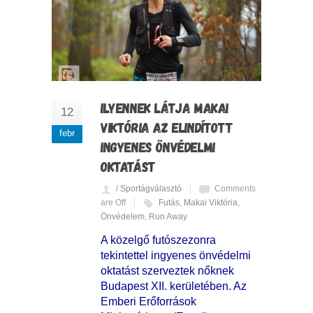
ILYENNEK LÁTJA MAKAI
12
VIKTÓRIA AZ ELINDÍTOTT
febr
INGYENES ÖNVÉDELMI
OKTATÁST
/ Sportágválasztó
Comments
are Off
Futás
,
Makai Viktória
,
Önvédelem
,
Run Away
A közelgő futószezonra
tekintettel ingyenes önvédelmi
oktatást szerveztek nőknek
Budapest XII. kerületében. Az
Emberi Erőforrások