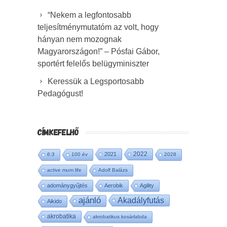
“Nekem a legfontosabb
teljesítménymutatóm az volt, hogy
hányan nem mozognak
Magyarországon!” – Pósfai Gábor,
sportért felelős belügyminiszter
Keressük a Legsportosabb
Pedagógust!
CÍMKEFELHŐ
2022
2021
6:3
100 év
2028
active mum life
Adolf Balázs
adománygyűjtés
Aerobik
Agility
ajánló
Akadályfutás
Aikido
akrobatika
akrobatikus kosárlabda