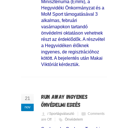
Minisztériuma (Emmi), a
Hegyvidéki Önkormányzat és a
MoM Sport támogatásával 3
alkalmas, februári
vasárnapokon tartandó
önvédelmi oktatáson vehetnek
részt az érdeklődők. A részvétel
a Hegyvidéken élőknek
ingyenes, de regisztrációhoz
kötött. A bejelentés után Makai
Viktóriát kérdeztük.
RUN AWAY INGYENES
21
ÖNVÉDELMI EDZÉS
nov
/ Sportágválasztó
Comments
are Off
Önvédelem