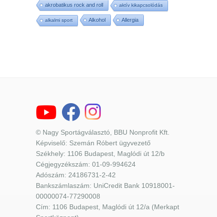
akrobatikus rock and roll
aktív kikapcsolódás
Alkohol
Allergia
alkalmi sport
© Nagy Sportágválasztó, BBU Nonprofit Kft.
Képviselő: Szemán Róbert ügyvezető
Székhely: 1106 Budapest, Maglódi út 12/b
Cégjegyzékszám: 01-09-994624
Adószám: 24186731-2-42
Bankszámlaszám: UniCredit Bank 10918001-
00000074-77290008
Cím: 1106 Budapest, Maglódi út 12/a (Merkapt