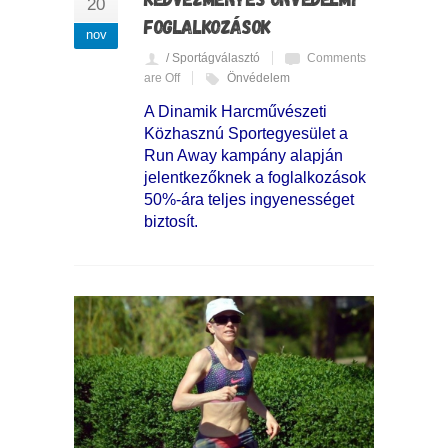
20
FOGLALKOZÁSOK
nov
/ Sportágválasztó
Comments
are Off
Önvédelem
A Dinamik Harcművészeti
Közhasznú Sportegyesület a
Run Away kampány alapján
jelentkezőknek a foglalkozások
50%-ára teljes ingyenességet
biztosít.