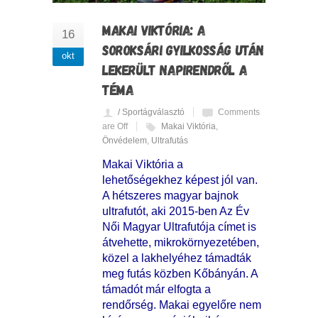
MAKAI VIKTÓRIA: A
16
SOROKSÁRI GYILKOSSÁG UTÁN
okt
LEKERÜLT NAPIRENDRŐL A
TÉMA
/ Sportágválasztó
Comments
are Off
Makai Viktória
,
Önvédelem
,
Ultrafutás
Makai Viktória a
lehetőségekhez képest jól van.
A hétszeres magyar bajnok
ultrafutót, aki 2015-ben Az Év
Női Magyar Ultrafutója címet is
átvehette, mikrokörnyezetében,
közel a lakhelyéhez támadták
meg futás közben Kőbányán. A
támadót már elfogta a
rendőrség. Makai egyelőre nem