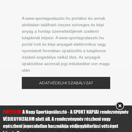
A www.sportagvalaszto.hu portálon és annak
aloldalain található összes szöveges és képi
anyag a honlap üzemeltetőjének szellemi
tulajdonát képezi. A www.sportagvalaszto.hu
portál írott és képi anyagait elektronikus vagy
nyomtatott formában újraközölni a tulajdonos
írásbeli engedélye nélkül tilos. Az anyagok
újraközlése azonnali jogi intézkedést von maga
után.
ADATVÉDELMI SZABÁLYZAT
FIGYELEM!
A Nagy Sportágválasztó - A SPORT NAPJAI rendezvénynév
VÉDJEGYOLTALOM alatt áll. A rendezvénynév részbeni vagy
Nagy Sportágválasztó
© 2019 | Telefon:
egészbeni jogosulatlan használója védjegybitorlási vétséget
+36706471652 | E-mail: info@sportagvalaszto.hu