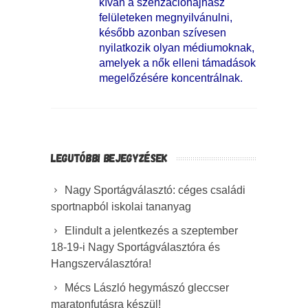
kíván a szenzációhajhász
felületeken megnyilvánulni,
később azonban szívesen
nyilatkozik olyan médiumoknak,
amelyek a nők elleni támadások
megelőzésére koncentrálnak.
LEGUTÓBBI BEJEGYZÉSEK
Nagy Sportágválasztó: céges családi
sportnapból iskolai tananyag
Elindult a jelentkezés a szeptember
18-19-i Nagy Sportágválasztóra és
Hangszerválasztóra!
Mécs László hegymászó gleccser
maratonfutásra készül!