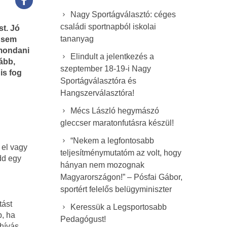
Nagy Sportágválasztó: céges
családi sportnapból iskolai
st. Jó
tananyag
l sem
emondani
Elindult a jelentkezés a
zább,
szeptember 18-19-i Nagy
is fog
Sportágválasztóra és
Hangszerválasztóra!
Mécs László hegymászó
gleccser maratonfutásra készül!
“Nekem a legfontosabb
 el vagy
teljesítménymutatóm az volt, hogy
dd egy
hányan nem mozognak
Magyarországon!” – Pósfai Gábor,
sportért felelős belügyminiszter
tást
Keressük a Legsportosabb
b, ha
Pedagógust!
ihívás