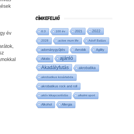
rgések
CÍMKEFELHŐ
2022
2021
6:3
100 év
így év
2028
active mum life
Adolf Balázs
arátok,
adománygyűjtés
Aerobik
Agility
sz
ajánló
Aikido
zámokkal
Akadályfutás
akrobatika
akrobatikus kosárlabda
akrobatikus rock and roll
aktív kikapcsolódás
alkalmi sport
Alkohol
Allergia