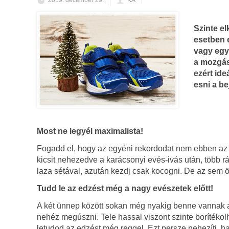
2019. december 29.
KA
Szinte e
esetben e
vagy egye
a mozgásr
ezért ide
esni a b
Most ne legyél maximalista!
Fogadd el, hogy az egyéni rekordodat nem ebben az 
kicsit nehezedve a karácsonyi evés-ivás után, több
laza sétával, azután kezdj csak kocogni. De az sem ör
Tudd le az edzést még a nagy evészetek előtt!
A két ünnep között sokan még nyakig benne vannak a 
nehéz megúszni. Tele hassal viszont szinte borítéko
letudod az edzést még reggel. Ezt persze nehezíti, ha