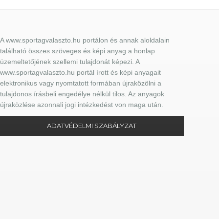
A www.sportagvalaszto.hu portálon és annak aloldalain
található összes szöveges és képi anyag a honlap
üzemeltetőjének szellemi tulajdonát képezi. A
www.sportagvalaszto.hu portál írott és képi anyagait
elektronikus vagy nyomtatott formában újraközölni a
tulajdonos írásbeli engedélye nélkül tilos. Az anyagok
újraközlése azonnali jogi intézkedést von maga után.
ADATVÉDELMI SZABÁLYZAT