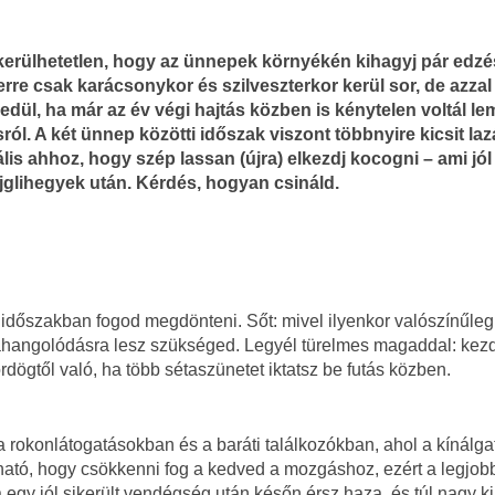
lkerülhetetlen, hogy az ünnepek környékén kihagyj pár edzé
rre csak karácsonykor és szilveszterkor kerül sor, de azza
dül, ha már az év végi hajtás közben is kénytelen voltál l
ól. A két ünnep közötti időszak viszont többnyire kicsit la
ális ahhoz, hogy szép lassan (újra) elkezdj kocogni – ami jól 
ejglihegyek után. Kérdés, hogyan csináld.
időszakban fogod megdönteni. Sőt: mivel ilyenkor valószínűleg
 ráhangolódásra lesz szükséged. Legyél türelmes magaddal: kez
dögtől való, ha több sétaszünetet iktatsz be futás közben.
rokonlátogatásokban és a baráti találkozókban, ahol a kínálga
lható, hogy csökkenni fog a kedved a mozgáshoz, ezért a legjob
 egy jól sikerült vendégség után későn érsz haza, és túl nagy k