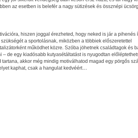
 ebben az esetben is belefér a nagy sütizések és össznépi ücsö
ációra, hiszen joggal érezheted, hogy neked is jár a pihenés 
 szükségét a sportolásnak, miközben a többiek előszeretettel
atalizátorként működhet közre. Szóba jöhetnek családtagok és b
i
–
de egy kiadósabb kutyasétáltatást is nyugodtan előléptethet
d tartana, akkor még mindig motiválhatod magad egy pörgős s
s helyet kaphat, csak a hangulat kedvéért…