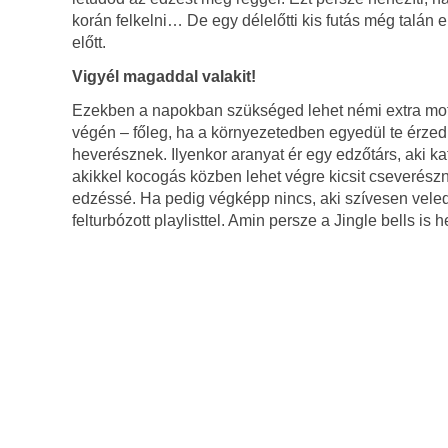
korán felkelni… De egy délelőtti kis futás még talán
előtt.
Vigyél magaddal valakit!
Ezekben a napokban szükséged lehet némi extra motiv
végén
–
főleg, ha a környezetedben egyedül te érzed
heverésznek. Ilyenkor aranyat ér egy edzőtárs, aki k
akikkel kocogás közben lehet végre kicsit cseverészn
edzéssé. Ha pedig végképp nincs, aki szívesen vele
felturbózott playlisttel. Amin persze a Jingle bells i