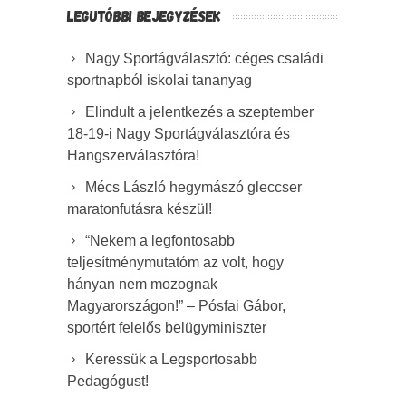
LEGUTÓBBI BEJEGYZÉSEK
Nagy Sportágválasztó: céges családi
sportnapból iskolai tananyag
Elindult a jelentkezés a szeptember
18-19-i Nagy Sportágválasztóra és
Hangszerválasztóra!
Mécs László hegymászó gleccser
maratonfutásra készül!
“Nekem a legfontosabb
teljesítménymutatóm az volt, hogy
hányan nem mozognak
Magyarországon!” – Pósfai Gábor,
sportért felelős belügyminiszter
Keressük a Legsportosabb
Pedagógust!