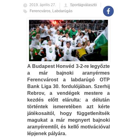
2019. április 27.
Sportágválasztó
Ferencváros
,
Labdarúgás
A Budapest Honvéd 3-2-re legyőzte
a már bajnoki aranyérmes
Ferencvárost a labdarúgó OTP
Bank Liga 30. fordulójában. Szerhij
Rebrov, a vendégek mestere a
kezdés előtt elárulta: a délután
történtek ismeretében azt kérte
játékosaitól, hogy függetlenítsék
magukat a már megnyert bajnoki
aranyéremtől, és kellő motivációval
lépjenek pályára.