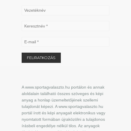
A www.sportagvalaszto.hu portálon és annak
aloldalain található összes szöveges és képi
anyag a honlap üzemeltetőjének szellemi
tulajdonát képezi. A www.sportagvalaszto.hu
portál írott és képi anyagait elektronikus vagy
nyomtatott formában újraközölni a tulajdonos
írásbeli engedélye nélkül tilos. Az anyagok