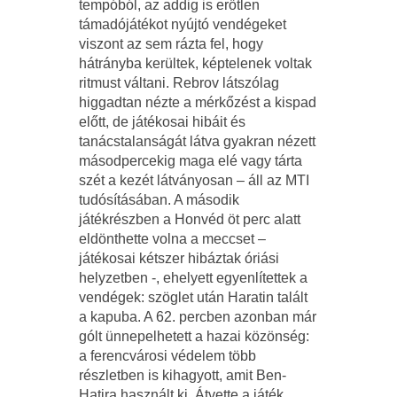
tempóból, az addig is erőtlen
támadójátékot nyújtó vendégeket
viszont az sem rázta fel, hogy
hátrányba kerültek, képtelenek voltak
ritmust váltani. Rebrov látszólag
higgadtan nézte a mérkőzést a kispad
előtt, de játékosai hibáit és
tanácstalanságát látva gyakran nézett
másodpercekig maga elé vagy tárta
szét a kezét látványosan – áll az MTI
tudósításában. A második
játékrészben a Honvéd öt perc alatt
eldönthette volna a meccset –
játékosai kétszer hibáztak óriási
helyzetben -, ehelyett egyenlítettek a
vendégek: szöglet után Haratin talált
a kapuba. A 62. percben azonban már
gólt ünnepelhetett a hazai közönség:
a ferencvárosi védelem több
részletben is kihagyott, amit Ben-
Hatira használt ki. Átvette a játék