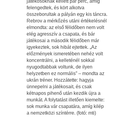
játékosoknak kellett pár perc, amíg
felengedtek, és kört alkotva
összeborultak a pályán egy kis táncra.
Rebrov a mérkőzés utáni értékelésnél
elmondta: az első félidőben nem volt
elég agresszív a csapata, és bár
játékosai a második félidőben már
igyekeztek, sok hibát ejtettek. „Az
előzmények ismeretében nehéz volt
koncentrálni, a kelleténél sokkal
nyugodtabbak voltunk, de ilyen
helyzetben ez normális” – mondta az
ukrán tréner. Hozzátette: hagyja
ünnepelni a játékosait, és csak
kétnapos pihenő után kezdik újra a
munkát. A folytatást illetően kiemelte:
sok munka vár csapatára, amíg kilép
a nemzetközi színtérre. (fotó: mti)