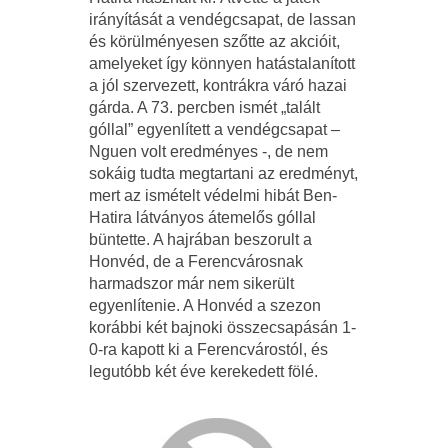
irányítását a vendégcsapat, de lassan
és körülményesen szőtte az akcióit,
amelyeket így könnyen hatástalanított
a jól szervezett, kontrákra váró hazai
gárda. A 73. percben ismét „talált
góllal” egyenlített a vendégcsapat –
Nguen volt eredményes -, de nem
sokáig tudta megtartani az eredményt,
mert az ismételt védelmi hibát Ben-
Hatira látványos átemelős góllal
büntette. A hajrában beszorult a
Honvéd, de a Ferencvárosnak
harmadszor már nem sikerült
egyenlítenie. A Honvéd a szezon
korábbi két bajnoki összecsapásán 1-
0-ra kapott ki a Ferencvárostól, és
legutóbb két éve kerekedett fölé.