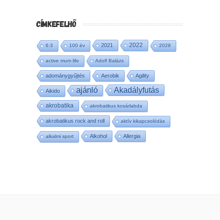
CÍMKEFELHŐ
2022
2021
6:3
100 év
2028
active mum life
Adolf Balázs
adománygyűjtés
Aerobik
Agility
ajánló
Akadályfutás
Aikido
akrobatika
akrobatikus kosárlabda
akrobatikus rock and roll
aktív kikapcsolódás
Alkohol
Allergia
alkalmi sport