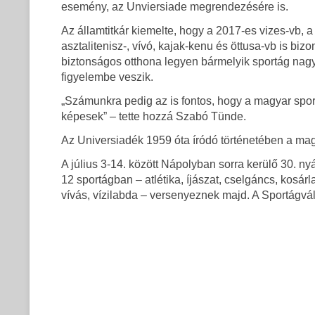
esemény, az Unviersiade megrendezésére is.
Az államtitkár kiemelte, hogy a 2017-es vizes-vb, a 
asztalitenisz-, vívó, kajak-kenu és öttusa-vb is biz
biztonságos otthona legyen bármelyik sportág nagy
figyelembe veszik.
„Számunkra pedig az is fontos, hogy a magyar sport
képesek” – tette hozzá Szabó Tünde.
Az Universiadék 1959 óta íródó történetében a magy
A július 3-14. között Nápolyban sorra kerülő 30. ny
12 sportágban – atlétika, íjászat, cselgáncs, kosárl
vívás, vízilabda – versenyeznek majd. A Sportágvá