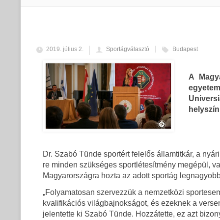
2019. július 2.
Sportágválasztó
Budapest
A Magya
egyetem
Universi
helyszín
Dr. Szabó Tünde sportért felelős államtitkár, a ny
re minden szükséges sportlétesítmény megépül, v
Magyarországra hozta az adott sportág legnagyob
„Folyamatosan szervezzük a nemzetközi sportesemé
kvalifikációs világbajnokságot, és ezeknek a vers
jelentette ki Szabó Tünde. Hozzátette, ez azt bizo