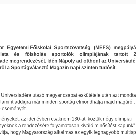
r Egyetemi-Főiskolai Sportszövetség (MEFS) megpályá
ista és főiskolás sportolók olimpiájának tartott 2
ade megrendezését. Idén Nápoly ad otthont az Universiadé
ről a Sportágválasztó Magazin napi szinten tudósít.
ári Universiadéra utazó magyar csapat eskütétele után azt mondta
alamint addigra már minden sportág elmondhatja majd magáról,
b eseményét.
nyeket, az idei évben csaknem 130-at, köztük négy olimpiai
enyeknek a rendezésére folyamatosan kiváló minősítést kapunk”
nyítja, hogy Magyarország alkalmas az egyik legnagyobb multisp