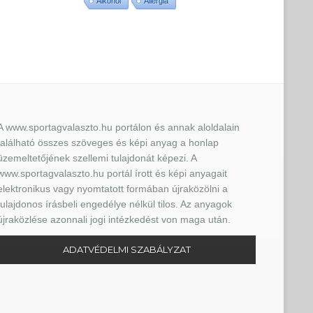
Alkohol
Allergia
A www.sportagvalaszto.hu portálon és annak aloldalain
található összes szöveges és képi anyag a honlap
üzemeltetőjének szellemi tulajdonát képezi. A
www.sportagvalaszto.hu portál írott és képi anyagait
elektronikus vagy nyomtatott formában újraközölni a
tulajdonos írásbeli engedélye nélkül tilos. Az anyagok
újraközlése azonnali jogi intézkedést von maga után.
ADATVÉDELMI SZABÁLYZAT