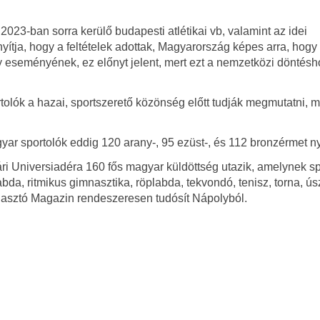
2023-ban sorra kerülő budapesti atlétikai vb, valamint az idei
onyítja, hogy a feltételek adottak, Magyarország képes arra, hogy
 eseményének, ez előnyt jelent, mert ezt a nemzetközi döntésh
olók a hazai, sportszerető közönség előtt tudják megmutatni, m
ar sportolók eddig 120 arany-, 95 ezüst-, és 112 bronzérmet ny
ári Universiadéra 160 fős magyar küldöttség utazik, amelynek sp
abda, ritmikus gimnasztika, röplabda, tekvondó, tenisz, torna, ús
lasztó Magazin rendeszeresen tudósít Nápolyból.