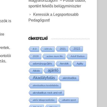
Magyarországon!” – Pósfai Gábor,
sportért felelős belügyminiszter
Keressük a Legsportosabb
Pedagógust!
ozók is
ire
CÍMKEFELHŐ
ertek.
2022
2021
6:3
100 év
ortolói
2028
active mum life
Adolf Balázs
zás,
adománygyűjtés
Aerobik
Agility
ajánló
Aikido
Akadályfutás
akrobatika
akrobatikus kosárlabda
akrobatikus rock and roll
aktív kikapcsolódás
alkalmi sport