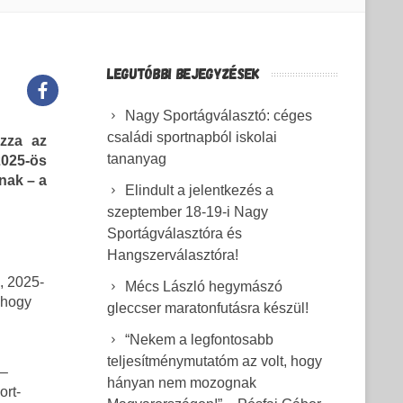
LEGUTÓBBI BEJEGYZÉSEK
Nagy Sportágválasztó: céges
családi sportnapból iskolai
zza az
tananyag
025-ös
nak – a
Elindult a jelentkezés a
szeptember 18-19-i Nagy
Sportágválasztóra és
Hangszerválasztóra!
, 2025-
Mécs László hegymászó
 hogy
gleccser maratonfutásra készül!
“Nekem a legfontosabb
teljesítménymutatóm az volt, hogy
 –
hányan nem mozognak
ort-