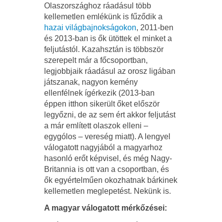
Olaszországhoz ráadásul több
kellemetlen emlékünk is fűződik a
hazai világbajnokságokon
, 2011-ben
és 2013-ban is ők ütöttek el minket a
feljutástól. Kazahsztán is többször
szerepelt már a főcsoportban,
legjobbjaik ráadásul az orosz ligában
játszanak, nagyon kemény
ellenfélnek ígérkezik (2013-ban
éppen itthon sikerült őket először
legyőzni, de az sem ért akkor feljutást
a már említett olaszok elleni –
egygólos – vereség miatt). A lengyel
válogatott nagyjából a magyarhoz
hasonló erőt képvisel, és még Nagy-
Britannia is ott van a csoportban, és
ők egyértelműen okozhatnak bárkinek
kellemetlen meglepetést. Nekünk is.
A magyar válogatott mérkőzései: