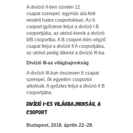
A divízió II-ben szintén 12
csapat szerepel, egymás alá-fölé
rendelt hatos csoportokban. Az A
csoport győztese feljut a divízió I B
csoportjába, az utolsó kiesik a divízió
II/B csoportba. A B csoport élén végző
csapat feljut a divízió II A csoportjába,
az utolsó pedig átkerül a divízió III-ba.
Divízió III-as világbajnokság
A divízió III-ban összesen 6 csapat
szerepel, ők egyetlen csoportot
alkotnak. A győztes feljut a divízió II B
csoportjába.
DIVÍZIÓ I-ES VILÁGBAJNOKSÁG, A
CSOPORT
Budapest, 2018. április 22–28.