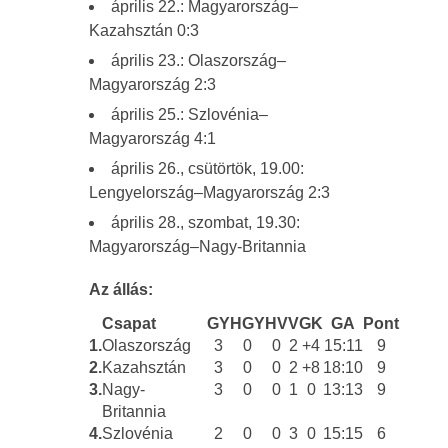
április 22.: Magyarország–
Kazahsztán 0:3
április 23.: Olaszország–
Magyarország 2:3
április 25.: Szlovénia–
Magyarország 4:1
április 26., csütörtök, 19.00:
Lengyelország–Magyarország 2:3
április 28., szombat, 19.30:
Magyarország–Nagy-Britannia
Az állás:
Csapat
GY
HGY
HV
V
GK
GA
Pont
1.
Olaszország
3
0
0
2
+4
15:11
9
2.
Kazahsztán
3
0
0
2
+8
18:10
9
3.
Nagy-
3
0
0
1
0
13:13
9
Britannia
4.
Szlovénia
2
0
0
3
0
15:15
6