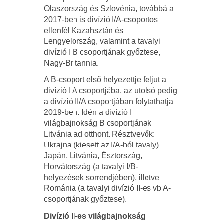
Olaszország és Szlovénia, továbbá a
2017-ben is divízió I/A-csoportos
ellenfél Kazahsztán és
Lengyelország, valamint a tavalyi
divízió I B csoportjának győztese,
Nagy-Britannia.
A B-csoport első helyezettje feljut a
divízió I A csoportjába, az utolsó pedig
a divízió II/A csoportjában folytathatja
2019-ben. Idén a divízió I
világbajnokság B csoportjának
Litvánia ad otthont. Résztvevők:
Ukrajna (kiesett az I/A-ból tavaly),
Japán, Litvánia, Észtország,
Horvátország (a tavalyi I/B-
helyezések sorrendjében), illetve
Románia (a tavalyi divízió II-es vb A-
csoportjának győztese).
Divízió II-es világbajnokság