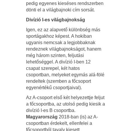
pedig egyenes kieséses rendszerben
dönti el a világbajnoki cím sorsát.
Divízió I-es világbajnokság
Igen, ez az alapvető különbség más
sportágakhoz képest. A hokiban
ugyanis nemcsak a legjobbaknak
rendeznek világbajnokságot, hanem
még három szinten, feljutási
lehetőséggel. A divízió I-ben 12
csapat szerepel, két hatos
csoportban, melyeket egymás alá-fölé
rendeltek (szemben a főcsoport
egyenértékű csoportjaival).
Az A-csoport első két helyezettje feljut
a főcsoportba, az utolsó pedig kiesik a
divízió I-es B csoportba.
Magyarország
2018-ban (is) az A-
csoportban érdekelt, ellenfelei a
főcsoportból tavaly kiesett