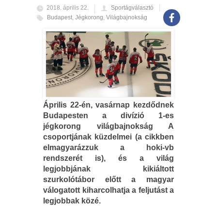
2018. április 22.
Sportágválasztó
Budapest
,
Jégkorong
,
Világbajnokság
Április 22-én, vasárnap kezdődnek
Budapesten a divízió 1-es
jégkorong világbajnokság A
csoportjának küzdelmei (a cikkben
elmagyarázzuk a hoki-vb
rendszerét is), és a világ
legjobbjának kikiáltott
szurkolótábor előtt a magyar
válogatott kiharcolhatja a feljutást a
legjobbak közé.