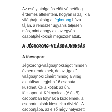
Az esélylatolgatás előtt vélhetőleg
érdemes áttekinteni, hogyan is zajlik a
világbajnokság a
jégkorong
háza
táján, a rendszer ugyanis teljesen
más, mint ahogy azt az egyéb
csapatjátékoknál megszokhattuk.
A JÉGKORONG-VILÁGBAJNOKSÁG
A főcsoport
Jégkorong-világbajnokságot minden
évben rendeznek, de az „igazi”
világbajnoki címért mindig a világ
aktuálisan legjobb 16 csapata
küzdhet. Ők alkotják az ún.
főcsoportot. Két nyolcas (A és B)
csoportban folynak a küzdelmek, a
csoportutolsók kiesnek a divízió I A
csoportjába, az első négy helyezett