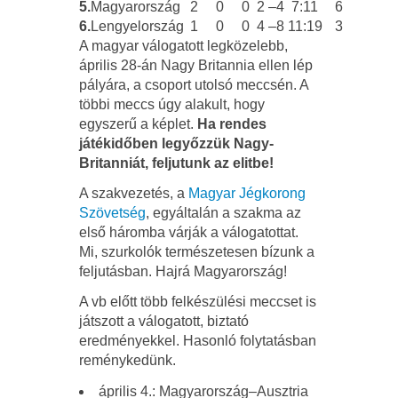
5.
Magyarország
2
0
0
2
–4
7:11
6
6.
Lengyelország
1
0
0
4
–8
11:19
3
A magyar válogatott legközelebb,
április 28-án Nagy Britannia ellen lép
pályára, a csoport utolsó meccsén. A
többi meccs úgy alakult, hogy
egyszerű a képlet.
Ha rendes
játékidőben legyőzzük Nagy-
Britanniát, feljutunk az elitbe!
A szakvezetés, a
Magyar Jégkorong
Szövetség
, egyáltalán a szakma az
első háromba várják a válogatottat.
Mi, szurkolók természetesen bízunk a
feljutásban. Hajrá Magyarország!
A vb előtt több felkészülési meccset is
játszott a válogatott, biztató
eredményekkel. Hasonló folytatásban
reménykedünk.
április 4.: Magyarország–Ausztria