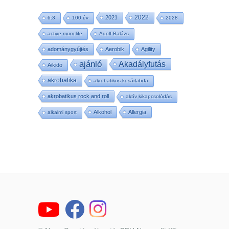
2022
2021
6:3
100 év
2028
active mum life
Adolf Balázs
adománygyűjtés
Aerobik
Agility
ajánló
Akadályfutás
Aikido
akrobatika
akrobatikus kosárlabda
akrobatikus rock and roll
aktív kikapcsolódás
Alkohol
Allergia
alkalmi sport