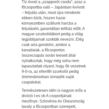
Tíz évvel a „szapporói csoda”, azaz a
főcsoportba való – Japánban kivívott
– feljutás után, most újra mindenki
ebben bízik, hiszen hazai
környezetben szállunk harcba a
feljutásért, garantáltan teltház előtt. A
magyar szurkolótábort pedig a világ
legjobbjainak szokták nevezni. Elég
csak arra gondolni, amikor a
kanadaiak, a főcsoportos
összecsapás során leesett állal
nyilatkoztak, hogy még soha nem
tapasztaltak olyant, hogy ők vezetnek
9-0-ra, az ellenfél szurkolói pedig
örömmámorban ünneplik saját
csapatukat.
Természetesen idén is nagyon erős a
divízió I-es vb A csoportjának
mezőnye. Szlovénia és Olaszország
tavaly a főcsoportban szerepelt,