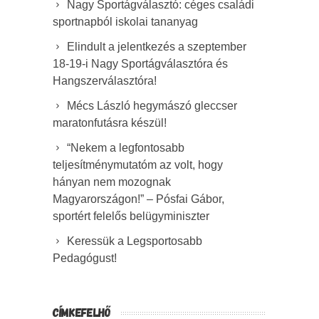
Nagy Sportágválasztó: céges családi
sportnapból iskolai tananyag
Elindult a jelentkezés a szeptember
18-19-i Nagy Sportágválasztóra és
Hangszerválasztóra!
Mécs László hegymászó gleccser
maratonfutásra készül!
“Nekem a legfontosabb
teljesítménymutatóm az volt, hogy
hányan nem mozognak
Magyarországon!” – Pósfai Gábor,
sportért felelős belügyminiszter
Keressük a Legsportosabb
Pedagógust!
CÍMKEFELHŐ