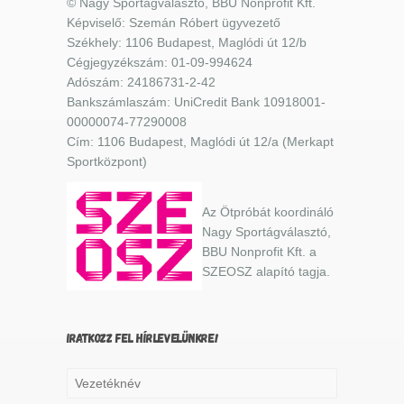
© Nagy Sportágválasztó, BBU Nonprofit Kft.
Képviselő: Szemán Róbert ügyvezető
Székhely: 1106 Budapest, Maglódi út 12/b
Cégjegyzékszám: 01-09-994624
Adószám: 24186731-2-42
Bankszámlaszám: UniCredit Bank 10918001-
00000074-77290008
Cím: 1106 Budapest, Maglódi út 12/a (Merkapt
Sportközpont)
Az Ötpróbát koordináló
Nagy Sportágválasztó,
BBU Nonprofit Kft. a
SZEOSZ alapító tagja.
IRATKOZZ FEL HÍRLEVELÜNKRE!