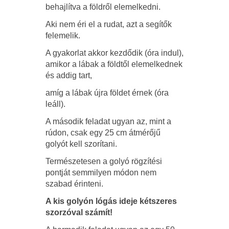
behajlítva a földről elemelkedni.
Aki nem éri el a rudat, azt a segítők
felemelik.
A gyakorlat akkor kezdődik (óra indul),
amikor a lábak a földtől elemelkednek
és addig tart,
amíg a lábak újra földet érnek (óra
leáll).
A második feladat ugyan az, mint a
rúdon, csak egy 25 cm átmérőjű
golyót kell szorítani.
Természetesen a golyó rögzítési
pontját semmilyen módon nem
szabad érinteni.
A kis golyón lógás ideje kétszeres
szorzóval számít!