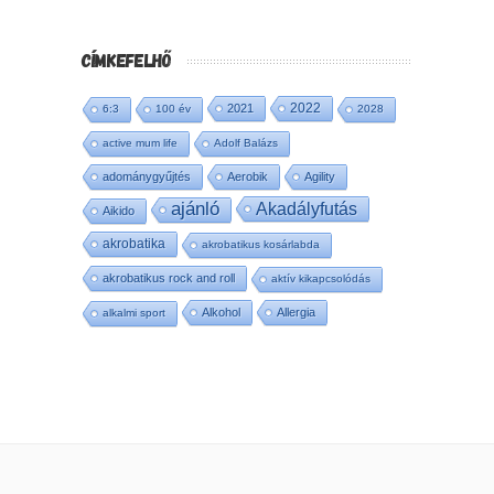
CÍMKEFELHŐ
2022
2021
6:3
100 év
2028
active mum life
Adolf Balázs
adománygyűjtés
Aerobik
Agility
ajánló
Akadályfutás
Aikido
akrobatika
akrobatikus kosárlabda
akrobatikus rock and roll
aktív kikapcsolódás
Alkohol
Allergia
alkalmi sport