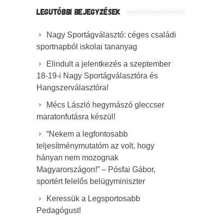
LEGUTÓBBI BEJEGYZÉSEK
Nagy Sportágválasztó: céges családi
sportnapból iskolai tananyag
Elindult a jelentkezés a szeptember
18-19-i Nagy Sportágválasztóra és
Hangszerválasztóra!
Mécs László hegymászó gleccser
maratonfutásra készül!
“Nekem a legfontosabb
teljesítménymutatóm az volt, hogy
hányan nem mozognak
Magyarországon!” – Pósfai Gábor,
sportért felelős belügyminiszter
Keressük a Legsportosabb
Pedagógust!