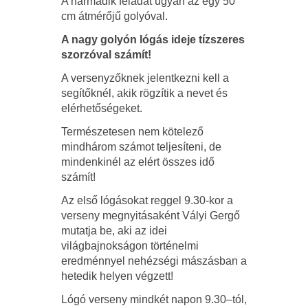
A harmadik feladat ugyan az egy 50
cm átmérőjű golyóval.
A nagy golyón lógás ideje tízszeres
szorzóval számít!
A versenyzőknek jelentkezni kell a
segítőknél, akik rögzítik a nevet és
elérhetőségeket.
Természetesen nem kötelező
mindhárom számot teljesíteni, de
mindenkinél az elért összes idő
számít!
Az első lógásokat reggel 9.30-kor a
verseny megnyitásaként Vályi Gergő
mutatja be, aki az idei
világbajnokságon történelmi
eredménnyel nehézségi mászásban a
hetedik helyen végzett!
Lógó verseny mindkét napon 9.30–tól,