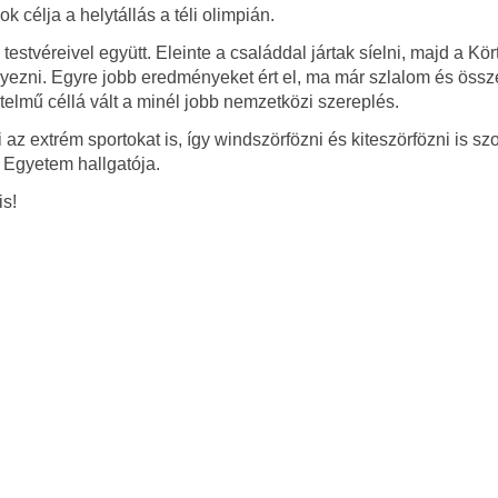
célja a helytállás a téli olimpián.
estvéreivel együtt. Eleinte a családdal jártak síelni, majd a Kö
nyezni. Egyre jobb eredményeket ért el, ma már szlalom és össze
telmű céllá vált a minél jobb nemzetközi szereplés.
 az extrém sportokat is, így windszörfözni és kiteszörfözni is szo
s Egyetem hallgatója.
is!