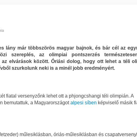
pia
es lány már többszörös magyar bajnok, és bár cél az egy
özi szereplés, az olimpiai pontszerzés természetes
 az elvárások között. Óriási dolog, hogy ott lehet a téli ol
zívből szurkolunk neki is a minél jobb eredményért.
 fiatal versenyzőnk lehet ott a phjongcshangi téli olimpián. A
n bemutattuk, a Magyarországot
alpesi síben
képviselő másik fi
fetzeder) műlesiklásban, óriás-műlesiklásban és csapatversen