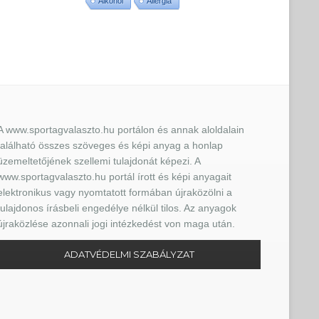
Alkohol
Allergia
A www.sportagvalaszto.hu portálon és annak aloldalain
található összes szöveges és képi anyag a honlap
üzemeltetőjének szellemi tulajdonát képezi. A
www.sportagvalaszto.hu portál írott és képi anyagait
elektronikus vagy nyomtatott formában újraközölni a
tulajdonos írásbeli engedélye nélkül tilos. Az anyagok
újraközlése azonnali jogi intézkedést von maga után.
ADATVÉDELMI SZABÁLYZAT