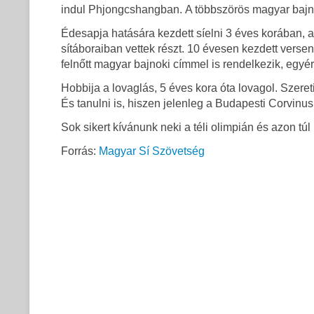
indul Phjongcshangban. A többszörös magyar bajnok 
Édesapja hatására kezdett síelni 3 éves korában, a t
sítáboraiban vettek részt. 10 évesen kezdett verse
felnőtt magyar bajnoki címmel is rendelkezik, egyér
Hobbija a lovaglás, 5 éves kora óta lovagol. Szereti
És tanulni is, hiszen jelenleg a Budapesti Corvinu
Sok sikert kívánunk neki a téli olimpián és azon túl 
Forrás:
Magyar Sí Szövetség