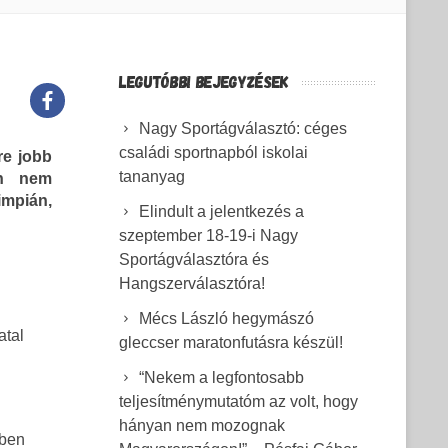
LEGUTÓBBI BEJEGYZÉSEK
Nagy Sportágválasztó: céges
családi sportnapból iskolai
re jobb
tananyag
en nem
impián,
Elindult a jelentkezés a
szeptember 18-19-i Nagy
Sportágválasztóra és
Hangszerválasztóra!
Mécs László hegymászó
atal
gleccser maratonfutásra készül!
“Nekem a legfontosabb
teljesítménymutatóm az volt, hogy
hányan nem mozognak
yben