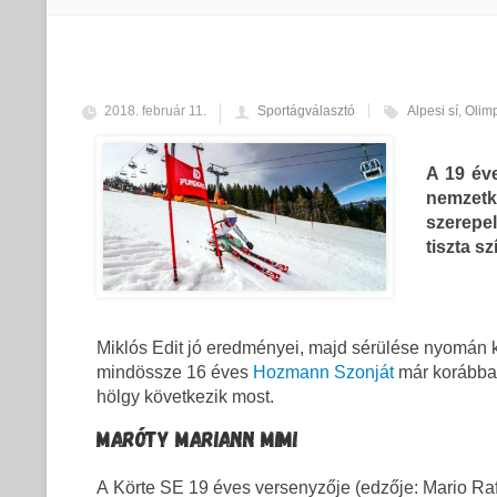
2018. február 11.
Sportágválasztó
Alpesi sí
,
Olim
A 19 év
nemzetk
szerepel
tiszta s
Miklós Edit jó eredményei, majd sérülése nyomán két
mindössze 16 éves
Hozmann Szonját
már korábba
hölgy következik most.
MARÓTY MARIANN MIMI
A Körte SE 19 éves versenyzője (edzője: Mario Ra