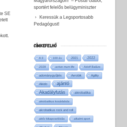
Magyarországon!” – Pósfai Gábor,
sportért felelős belügyminiszter
rte SE
Keressük a Legsportosabb
tett
Pedagógust!
kott.
CÍMKEFELHŐ
2022
2021
6:3
100 év
2028
active mum life
Adolf Balázs
adománygyűjtés
Aerobik
Agility
ajánló
Aikido
Akadályfutás
akrobatika
akrobatikus kosárlabda
akrobatikus rock and roll
aktív kikapcsolódás
alkalmi sport