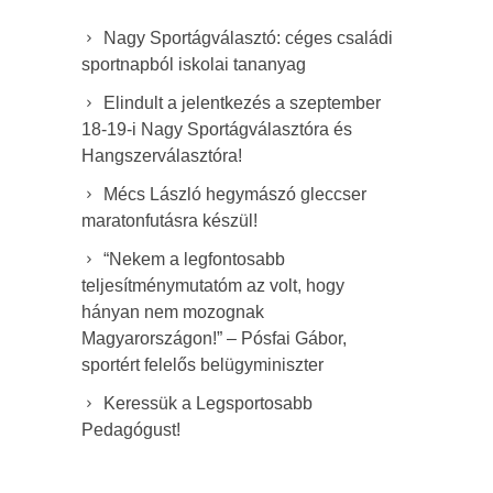
Nagy Sportágválasztó: céges családi
sportnapból iskolai tananyag
Elindult a jelentkezés a szeptember
18-19-i Nagy Sportágválasztóra és
Hangszerválasztóra!
Mécs László hegymászó gleccser
maratonfutásra készül!
“Nekem a legfontosabb
teljesítménymutatóm az volt, hogy
hányan nem mozognak
Magyarországon!” – Pósfai Gábor,
sportért felelős belügyminiszter
Keressük a Legsportosabb
Pedagógust!