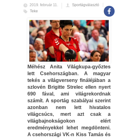
2019. február 11.
Sportágválasztó
Teke
Méhész Anita Világkupa-győztes
lett Csehországban. A magyar
tekés a világverseny fináléjában a
szlovén Brigitte Strelec ellen nyert
690 fával, ami világrekordnak
számít. A sportág szabályai szerint
azonban nem lett hivatalos
világcsúcs, mert azt csak a
világbajnokságokon elért
eredményekkel lehet megdönteni.
A csehországi VK-n Kiss Tamás és