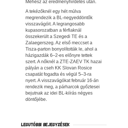
Méhész az eredményhirdetés után.
A tekézőknél egy hét múlva
megrendezik a BL-negyeddöntők
visszavágóit. A legrangosabb
kupasorozatban a férfiaknál
összekerült a Szegedi TE és a
Zalaegerszeg. Az első meccset a
Tisza-parton bonyolították le, ahol a
házigazdák 6–2-es előnyre tettek
szert. A nőknél a ZTE-ZAEV TK hazai
pályán a cseh KK Slovan Rosice
csapatát fogadta és végül 5–3-ra
nyert. A visszavágókat február 16-án
rendezik meg, a párharcok győztesei
bejutnak az idei BL-kiírás négyes
döntőjébe.
LEGUTÓBBI BEJEGYZÉSEK