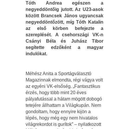
Tóth Andrea egészen a
negyeddöntőig jutott. Az U23-asok
között Brancsek János ugyancsak
negyeddöntőzött, míg Tóth Katalin
az első körben befejezte a
szereplését. A csehországi VK-n
Csányi Béla és Juhász Tibor
segítette edzőként a magyar
indulókat.
Méhész Anita a Sportágválasztó
Magazinnak elmondta, régi vágya volt
az egyéni VK-elsőség. „Fantasztikus
érzés, hogy több mint 20 éves
pályafutással a hátam mögött dobogó
tetejére állhattam a Világkupán. Nem
gondoltam, hogy ennyire kijön a
lépés, hogy még egy nem hivatalos
világrekordot is gurítok” – nyilatkozott