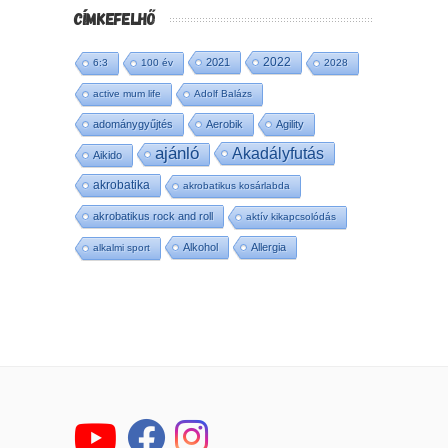
CÍMKEFELHŐ
2022
2021
6:3
100 év
2028
active mum life
Adolf Balázs
adománygyűjtés
Aerobik
Agility
ajánló
Akadályfutás
Aikido
akrobatika
akrobatikus kosárlabda
akrobatikus rock and roll
aktív kikapcsolódás
Alkohol
Allergia
alkalmi sport