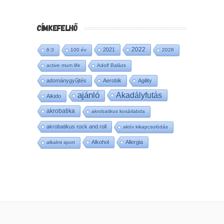
CÍMKEFELHŐ
2022
2021
6:3
100 év
2028
active mum life
Adolf Balázs
adománygyűjtés
Aerobik
Agility
ajánló
Akadályfutás
Aikido
akrobatika
akrobatikus kosárlabda
akrobatikus rock and roll
aktív kikapcsolódás
Alkohol
Allergia
alkalmi sport