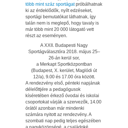
több mint száz sportágat
próbálhatnak
ki az érdeklődők, nyílt edzéseket,
sportági bemutatókat láthatnak, így
talán nem is meglepő, hogy tavaly is
már több mint 20 000 látogató vett
részt az eseményen.
A XXII. Budapesti Nagy
Sportágválasztóra 2018. május 25–
26-án kerül sor,
a Merkapt Sportközpontban
(Budapest, X. kerület, Maglódi út
12/a), 9.00 és 17.00 óra között.
A rendezvény első, pénteki napjának
délelőttjére a pedagógusok
kíséretében érkező óvodai és iskolai
csoportokat várják a szervezők, 14.00
órától azonban már mindenki
számára nyitott az rendezvény. A
szombati nap pedig teljes egészében
a nagyközönségé, a családoké.