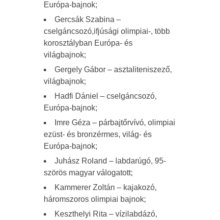
Európa-bajnok;
Gercsák Szabina –
cselgáncsozó,ifjúsági olimpiai-, több
korosztályban Európa- és
világbajnok;
Gergely Gábor – asztaliteniszező,
világbajnok;
Hadfi Dániel – cselgáncsozó,
Európa-bajnok;
Imre Géza – párbajtőrvívó, olimpiai
ezüst- és bronzérmes, világ- és
Európa-bajnok;
Juhász Roland – labdarúgó, 95-
szörös magyar válogatott;
Kammerer Zoltán – kajakozó,
háromszoros olimpiai bajnok;
Keszthelyi Rita – vízilabdázó,