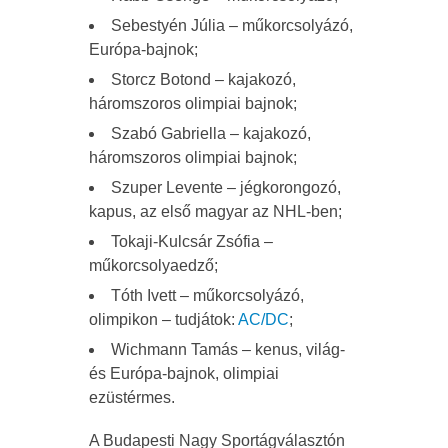
Sebestyén Júlia – műkorcsolyázó,
Európa-bajnok;
Storcz Botond – kajakozó,
háromszoros olimpiai bajnok;
Szabó Gabriella – kajakozó,
háromszoros olimpiai bajnok;
Szuper Levente – jégkorongozó,
kapus, az első magyar az NHL-ben;
Tokaji-Kulcsár Zsófia –
műkorcsolyaedző;
Tóth Ivett – műkorcsolyázó,
olimpikon – tudjátok:
AC/DC
;
Wichmann Tamás – kenus, világ-
és Európa-bajnok, olimpiai
ezüstérmes.
A Budapesti Nagy Sportágválasztón