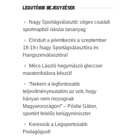
LEGUTÓBBI BEJEGYZÉSEK
Nagy Sportágválasztó: céges családi
sportnapból iskolai tananyag
Elindult a jelentkezés a szeptember
18-19-i Nagy Sportágválasztóra és
Hangszerválasztóra!
Mécs László hegymászó gleccser
maratonfutásra készül!
“Nekem a legfontosabb
teljesítménymutatóm az volt, hogy
hányan nem mozognak
Magyarországon!” – Pósfai Gábor,
sportért felelős belügyminiszter
Keressük a Legsportosabb
Pedagógust!