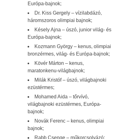
Európa-bajnok;
Dr. Kiss Gergely – vízilabdázó,
háromszoros olimpiai bajnok;
Késely Ajna – úszó, junior világ- és
Európa-bajnok;
Kozmann György – kenus, olimpiai
bronzérmes, világ- és Európa-bajnok;
Kövér Márton – kenus,
maratonkenu-világbajnok;
Milák Kristóf – úszó, világbajnoki
ezüstérmes;
Mohamed Aida – tőrvívó,
világbajnoki ezüstérmes, Európa-
bajnok;
Novák Ferenc – kenus, olimpiai
bajnok;
Rabb Csenge – műkorcsolyázó;