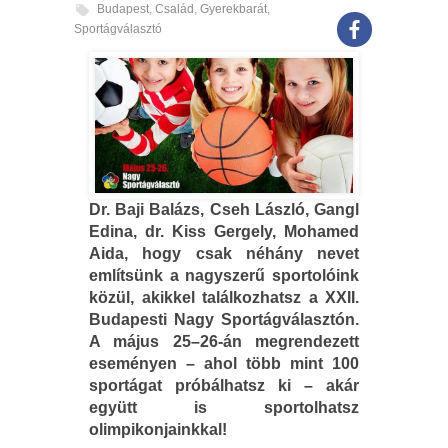
Budapest
,
Család
,
Gyerekbarát
,
Sportágválasztó
Dr. Baji Balázs, Cseh László, Gangl
Edina, dr. Kiss Gergely, Mohamed
Aida, hogy csak néhány nevet
említsünk a nagyszerű sportolóink
közül, akikkel találkozhatsz a XXII.
Budapesti Nagy Sportágválasztón.
A május 25–26-án megrendezett
eseményen – ahol több mint 100
sportágat próbálhatsz ki – akár
együtt is sportolhatsz
olimpikonjainkkal!