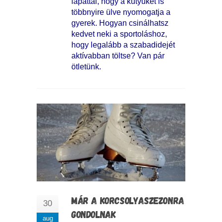
lapáttal, hogy a kütyüket is
többnyire ülve nyomogatja a
gyerek. Hogyan csinálhatsz
kedvet neki a sportoláshoz,
hogy legalább a szabadidejét
aktívabban töltse? Van pár
ötletünk.
MÁR A KORCSOLYASZEZONRA
30
GONDOLNAK
aug