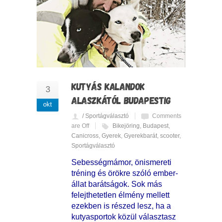
KUTYÁS KALANDOK
3
ALASZKÁTÓL BUDAPESTIG
okt
/ Sportágválasztó
Comments
are Off
Bikejöring
,
Budapest
,
Canicross
,
Gyerek
,
Gyerekbarát
,
scooter
,
Sportágválasztó
Sebességmámor, önismereti
tréning és örökre szóló ember-
állat barátságok. Sok más
felejthetetlen élmény mellett
ezekben is részed lesz, ha a
kutyasportok közül választasz