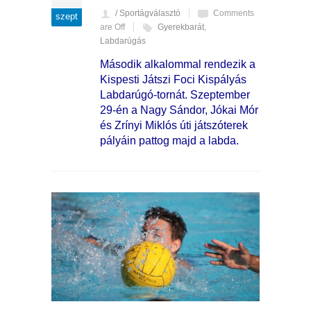
/ Sportágválasztó
Comments
szept
are Off
Gyerekbarát
,
Labdarúgás
Második alkalommal rendezik a
Kispesti Játszi Foci Kispályás
Labdarúgó-tornát. Szeptember
29-én a Nagy Sándor, Jókai Mór
és Zrínyi Miklós úti játszóterek
pályáin pattog majd a labda.