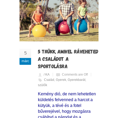
5 TRÜKK, AMIVEL RÁVEHETED
5
A CSALÁDOT A
márc
SPORTOLÁSRA
/ KA
Comments are Off
Család
,
Gyerek
,
Gyerekbarát
,
szülők
Kemény dió, de nem lehetetlen
küldetés felvenned a harcot a
kütyük, a tévé és a fotel
bűverejével, hogy mozgásra
csábítsd a párodat és a