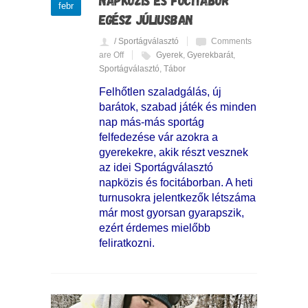
febr
EGÉSZ JÚLIUSBAN
/ Sportágválasztó
Comments
are Off
Gyerek
,
Gyerekbarát
,
Sportágválasztó
,
Tábor
Felhőtlen szaladgálás, új
barátok, szabad játék és minden
nap más-más sportág
felfedezése vár azokra a
gyerekekre, akik részt vesznek
az idei Sportágválasztó
napközis és focitáborban. A heti
turnusokra jelentkezők létszáma
már most gyorsan gyarapszik,
ezért érdemes mielőbb
feliratkozni.