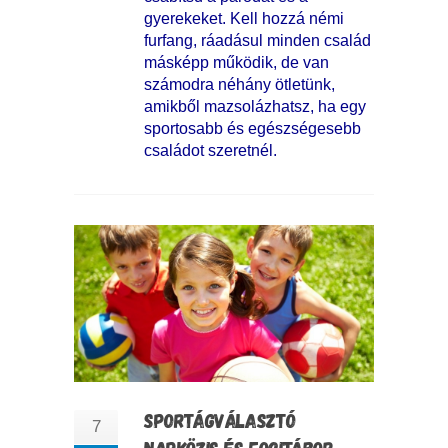
gyerekeket. Kell hozzá némi
furfang, ráadásul minden család
másképp működik, de van
számodra néhány ötletünk,
amikből mazsolázhatsz, ha egy
sportosabb és egészségesebb
családot szeretnél.
SPORTÁGVÁLASZTÓ
7
NAPKÖZIS ÉS FOCITÁBOR