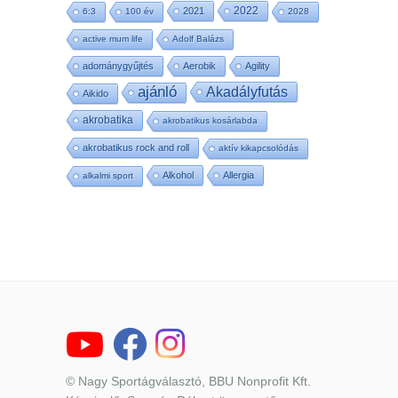
2022
2021
6:3
100 év
2028
active mum life
Adolf Balázs
adománygyűjtés
Aerobik
Agility
ajánló
Akadályfutás
Aikido
akrobatika
akrobatikus kosárlabda
akrobatikus rock and roll
aktív kikapcsolódás
Alkohol
Allergia
alkalmi sport
© Nagy Sportágválasztó, BBU Nonprofit Kft.