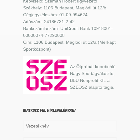
Képviselő: Szemán Róbert ügyvezető
Székhely: 1106 Budapest, Maglódi út 12/b
Cégjegyzékszám: 01-09-994624
Adószám: 24186731-2-42
Bankszámlaszám: UniCredit Bank 10918001-
00000074-77290008
Cím: 1106 Budapest, Maglódi út 12/a (Merkapt
Sportközpont)
Az Ötpróbát koordináló
Nagy Sportágválasztó,
BBU Nonprofit Kft. a
SZEOSZ alapító tagja.
IRATKOZZ FEL HÍRLEVELÜNKRE!