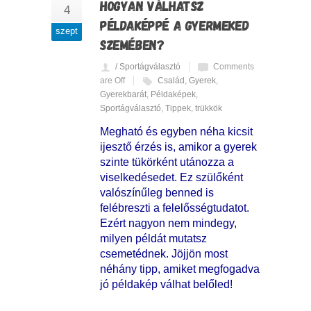
HOGYAN VÁLHATSZ
4
PÉLDAKÉPPÉ A GYERMEKED
szept
SZEMÉBEN?
/ Sportágválasztó
Comments
are Off
Család
,
Gyerek
,
Gyerekbarát
,
Példaképek
,
Sportágválasztó
,
Tippek
,
trükkök
Megható és egyben néha kicsit
ijesztő érzés is, amikor a gyerek
szinte tükörként utánozza a
viselkedésedet. Ez szülőként
valószínűleg benned is
felébreszti a felelősségtudatot.
Ezért nagyon nem mindegy,
milyen példát mutatsz
csemetédnek. Jöjjön most
néhány tipp, amiket megfogadva
jó példakép válhat belőled!