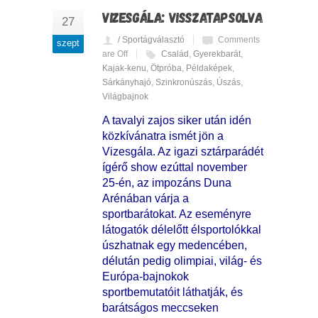
VIZESGÁLA: VISSZATAPSOLVA
27
/ Sportágválasztó
Comments
szept
are Off
Család
,
Gyerekbarát
,
Kajak-kenu
,
Ötpróba
,
Példaképek
,
Sárkányhajó
,
Szinkronúszás
,
Úszás
,
Világbajnok
A tavalyi zajos siker után idén
közkívánatra ismét jön a
Vizesgála. Az igazi sztárparádét
ígérő show ezúttal november
25-én, az impozáns Duna
Arénában várja a
sportbarátokat. Az eseményre
látogatók délelőtt élsportolókkal
úszhatnak egy medencében,
délután pedig olimpiai, világ- és
Európa-bajnokok
sportbemutatóit láthatják, és
barátságos meccseken