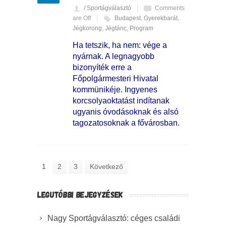
/ Sportágválasztó
Comments
are Off
Budapest
,
Gyerekbarát
,
Jégkorong
,
Jégtánc
,
Program
Ha tetszik, ha nem: vége a
nyárnak. A legnagyobb
bizonyíték erre a
Főpolgármesteri Hivatal
kommünikéje. Ingyenes
korcsolyaoktatást indítanak
ugyanis óvodásoknak és alsó
tagozatosoknak a fővárosban.
1
2
3
Következő
LEGUTÓBBI BEJEGYZÉSEK
Nagy Sportágválasztó: céges családi