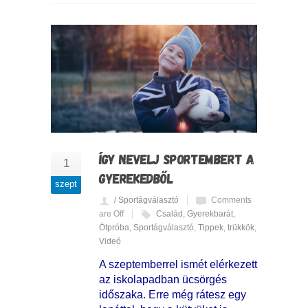
ÍGY NEVELJ SPORTEMBERT A
1
GYEREKEDBŐL
szept
/ Sportágválasztó
Comments
are Off
Család
,
Gyerekbarát
,
Ötpróba
,
Sportágválasztó
,
Tippek
,
trükkök
,
Videó
A szeptemberrel ismét elérkezett
az iskolapadban ücsörgés
időszaka. Erre még rátesz egy