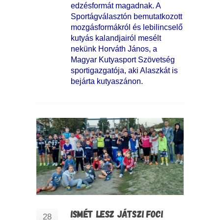
edzésformát magadnak. A
Sportágválasztón bemutatkozott
mozgásformákról és lebilincselő
kutyás kalandjairól mesélt
nekünk Horváth János, a
Magyar Kutyasport Szövetség
sportigazgatója, aki Alaszkát is
bejárta kutyaszánon.
ISMÉT LESZ JÁTSZI FOCI
28