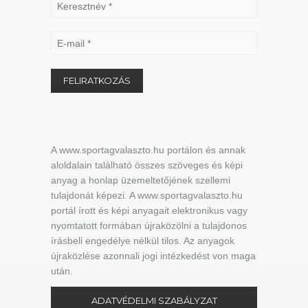
A www.sportagvalaszto.hu portálon és annak
aloldalain található összes szöveges és képi
anyag a honlap üzemeltetőjének szellemi
tulajdonát képezi. A www.sportagvalaszto.hu
portál írott és képi anyagait elektronikus vagy
nyomtatott formában újraközölni a tulajdonos
írásbeli engedélye nélkül tilos. Az anyagok
újraközlése azonnali jogi intézkedést von maga
után.
ADATVÉDELMI SZABÁLYZAT