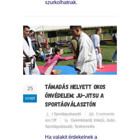
szurkolhatnak.
TÁMADÁS HELYETT OKOS
25
ÖNVÉDELEM: JU-JITSU A
szept
SPORTÁGVÁLASZTÓN
/ Sportágválasztó
Comments
are Off
Gyerekbarát
,
Interjú
,
Judo
,
Sportágválasztó
,
Testnevelés
Ha valakit érdekelnek a