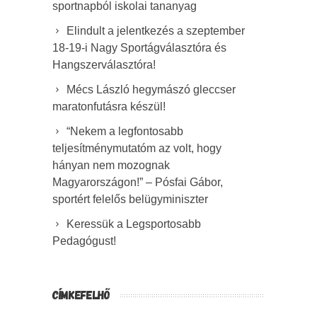
sportnapból iskolai tananyag
Elindult a jelentkezés a szeptember
18-19-i Nagy Sportágválasztóra és
Hangszerválasztóra!
Mécs László hegymászó gleccser
maratonfutásra készül!
“Nekem a legfontosabb
teljesítménymutatóm az volt, hogy
hányan nem mozognak
Magyarországon!” – Pósfai Gábor,
sportért felelős belügyminiszter
Keressük a Legsportosabb
Pedagógust!
CÍMKEFELHŐ