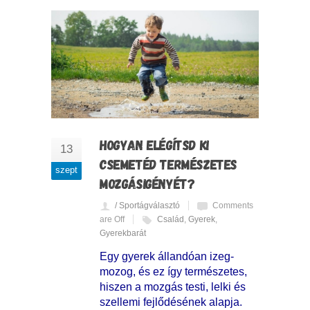
HOGYAN ELÉGÍTSD KI
13
CSEMETÉD TERMÉSZETES
szept
MOZGÁSIGÉNYÉT?
/ Sportágválasztó
Comments
are Off
Család
,
Gyerek
,
Gyerekbarát
Egy gyerek állandóan izeg-
mozog, és ez így természetes,
hiszen a mozgás testi, lelki és
szellemi fejlődésének alapja.