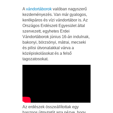
A
vándortáborok
valóban nagyszerű
kezdeményezés. Van már gyalogos,
kerékpáros és vízi vándortábor is. Az
Országos Erdészeti Egyesület által
szervezett, egyhetes Erdei
Vándortáborok június 16-án indulnak,
bakonyi, börzsönyi, mátrai, mecseki
és pilisi útvonalakkal várva a
középiskolásokat és a felső
tagozatosokat.
Az erdészek összeállítottak egy
hasznos útmutatót arra nézve, hogy