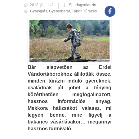
2018. június 8.
Sportágválasztó
Gyaloglás
,
Gyerekbarát
,
Tábor
,
Túrázás
Bár alapvetően az Erdei
Vándortáborokhoz állították össze,
minden túrázni induló gyereknek,
családnak jól jöhet a tényleg
közérthetően megfogalmazott,
hasznos információs anyag.
Mekkora hátizsákot válassz, mi
legyen benne, mire figyelj a
bakancs vásárlásakor… megannyi
hasznos tudnivaló.