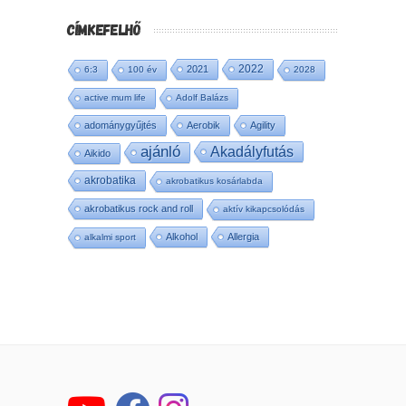
CÍMKEFELHŐ
2022
2021
6:3
100 év
2028
active mum life
Adolf Balázs
adománygyűjtés
Aerobik
Agility
ajánló
Akadályfutás
Aikido
akrobatika
akrobatikus kosárlabda
akrobatikus rock and roll
aktív kikapcsolódás
Alkohol
Allergia
alkalmi sport