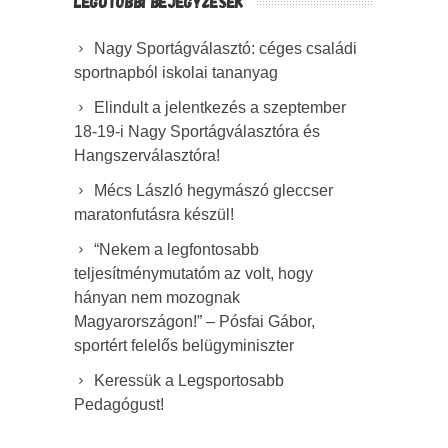
LEGUTÓBBI BEJEGYZÉSEK
Nagy Sportágválasztó: céges családi
sportnapból iskolai tananyag
Elindult a jelentkezés a szeptember
18-19-i Nagy Sportágválasztóra és
Hangszerválasztóra!
Mécs László hegymászó gleccser
maratonfutásra készül!
“Nekem a legfontosabb
teljesítménymutatóm az volt, hogy
hányan nem mozognak
Magyarországon!” – Pósfai Gábor,
sportért felelős belügyminiszter
Keressük a Legsportosabb
Pedagógust!