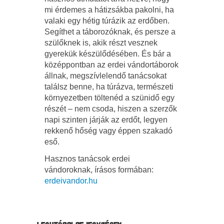
mi érdemes a hátizsákba pakolni, ha
valaki egy hétig túrázik az erdőben.
Segíthet a táborozóknak, és persze a
szülőknek is, akik részt vesznek
gyerekük készülődésében. És bár a
középpontban az erdei vándortáborok
állnak, megszívlelendő tanácsokat
találsz benne, ha túrázva, természeti
környezetben töltenéd a szünidő egy
részét – nem csoda, hiszen a szerzők
napi szinten járják az erdőt, legyen
rekkenő hőség vagy éppen szakadó
eső.
Hasznos tanácsok erdei
vándoroknak, írásos formában:
erdeivandor.hu