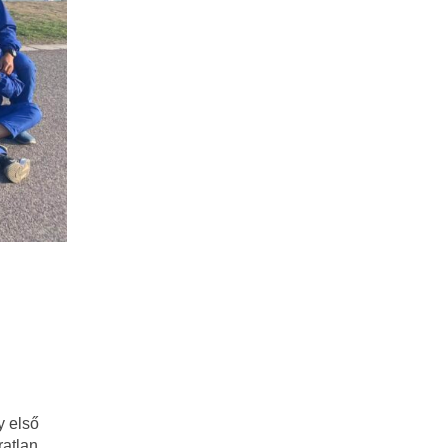
y első
ratlan