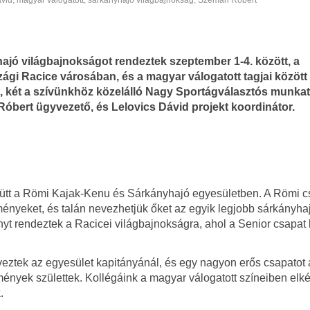
ávid
,
magyar válogatott
,
sárkányhajó világbajnokság
,
Szemán Róbert
ajó világbajnokságot rendeztek szeptember 1-4. között, a
ági Racice városában, és a magyar válogatott tagjai között
t, két a szívünkhöz közelálló Nagy Sportágválasztós munkat
óbert ügyvezető, és Lelovics Dávid projekt koordinátor.
ütt a Römi Kajak-Kenu és Sárkányhajó egyesületben. A Römi c
ényeket, és talán nevezhetjük őket az egyik legjobb sárkányha
yt rendeztek a Racicei világbajnokságra, ahol a Senior csapat 
eztek az egyesület kapitányánál, és egy nagyon erős csapatot ál
mények születtek. Kollégáink a magyar válogatott színeiben elk
.