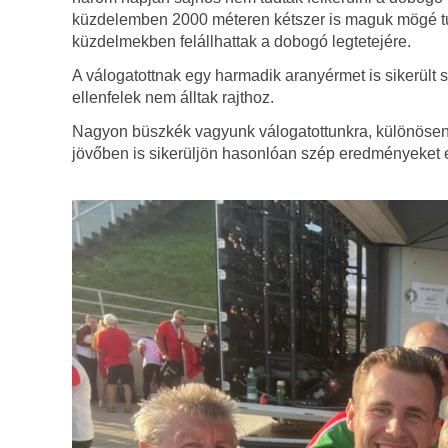
küzdelemben 2000 méteren kétszer is maguk mögé tudtá
küzdelmekben felállhattak a dobogó legtetejére.
A válogatottnak egy harmadik aranyérmet is sikerül
ellenfelek nem álltak rajthoz.
Nagyon büszkék vagyunk válogatottunkra, különösen 
jövőben is sikerüljön hasonlóan szép eredményeket e