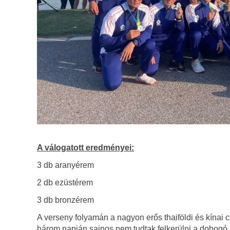
A válogatott eredményei:
3 db aranyérem
2 db ezüstérem
3 db bronzérem
A verseny folyamán a nagyon erős thaiföldi és kínai c
három napján sajnos nem tudtak felkerülni a dobogó é