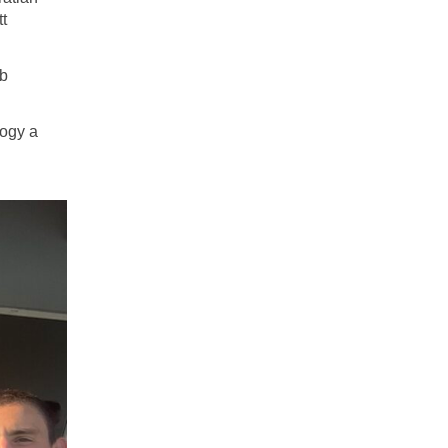
t
bb
hogy a