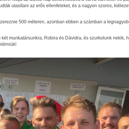
k utasítani az erős ellenfeleket, és a nagyon szoros, kiélezet
t szereznie 500 méteren, azonban ebben a számban a legnagyo
két munkatársunkra, Robira és Dávidra, és szurkolunk nekik, 
lérniük!