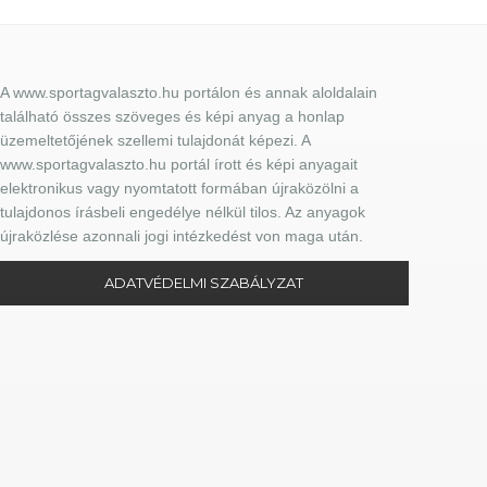
A www.sportagvalaszto.hu portálon és annak aloldalain
található összes szöveges és képi anyag a honlap
üzemeltetőjének szellemi tulajdonát képezi. A
www.sportagvalaszto.hu portál írott és képi anyagait
elektronikus vagy nyomtatott formában újraközölni a
tulajdonos írásbeli engedélye nélkül tilos. Az anyagok
újraközlése azonnali jogi intézkedést von maga után.
ADATVÉDELMI SZABÁLYZAT