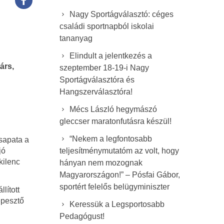
Nagy Sportágválasztó: céges
családi sportnapból iskolai
tananyag
Elindult a jelentkezés a
árs,
szeptember 18-19-i Nagy
Sportágválasztóra és
Hangszerválasztóra!
Mécs László hegymászó
gleccser maratonfutásra készül!
“Nekem a legfontosabb
sapata a
jó
teljesítménymutatóm az volt, hogy
kilenc
hányan nem mozognak
Magyarországon!” – Pósfai Gábor,
sportért felelős belügyminiszter
lított
épesztő
Keressük a Legsportosabb
Pedagógust!