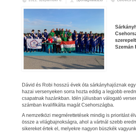
2022. szeptember 6.
Sportágválasztó
Lelovics D
Sárkányh
Csehorsz
szerepel
Szemán R
Dávid és Robi hosszú évek óta sárkányhajóznak egy
hazai versenyeken sorra hozta eddig a legjobb eredm
csapatnak hazánkban. Idén júliusban válogató versen
számban kvalifikálta magát Csehországba.
A nemzetközi megmérettetések mindig is prioritást élv
össze a világbajnokságra, ahol a vártnál szebb ered
sikereket értek el, melyekre nagyon büszkék vagyunk