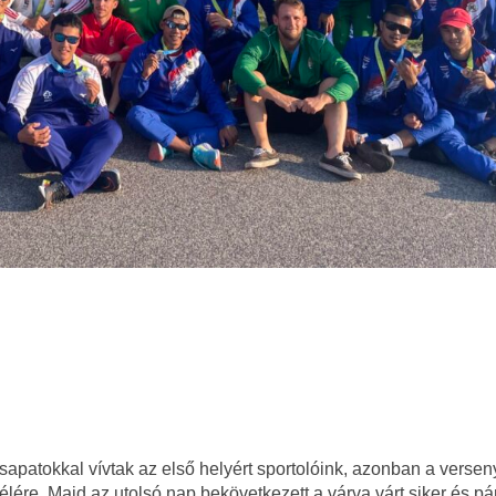
sapatokkal vívtak az első helyért sportolóink, azonban a versen
lére. Majd az utolsó nap bekövetkezett a várva várt siker és pá