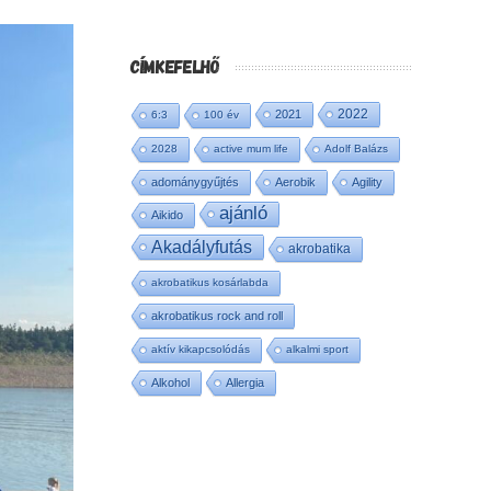
CÍMKEFELHŐ
2022
2021
6:3
100 év
2028
active mum life
Adolf Balázs
adománygyűjtés
Aerobik
Agility
ajánló
Aikido
Akadályfutás
akrobatika
akrobatikus kosárlabda
akrobatikus rock and roll
aktív kikapcsolódás
alkalmi sport
Alkohol
Allergia