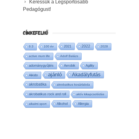
Keressük a Legsportosabb
Pedagógust!
CÍMKEFELHŐ
2022
2021
6:3
100 év
2028
active mum life
Adolf Balázs
adománygyűjtés
Aerobik
Agility
ajánló
Akadályfutás
Aikido
akrobatika
akrobatikus kosárlabda
akrobatikus rock and roll
aktív kikapcsolódás
Alkohol
Allergia
alkalmi sport