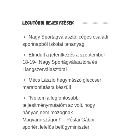
LEGUTÓBBI BEJEGYZÉSEK
Nagy Sportágválasztó: céges családi
sportnapból iskolai tananyag
Elindult a jelentkezés a szeptember
18-19-i Nagy Sportágválasztóra és
Hangszerválasztóra!
Mécs László hegymászó gleccser
maratonfutásra készül!
“Nekem a legfontosabb
teljesítménymutatóm az volt, hogy
hányan nem mozognak
Magyarországon!” – Pósfai Gábor,
sportért felelős belügyminiszter