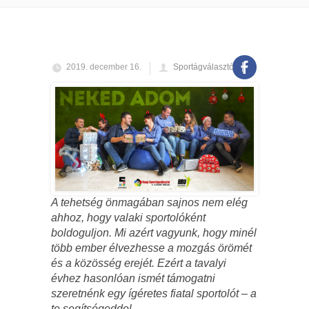
2019. december 16.
Sportágválasztó
A tehetség önmagában sajnos nem elég
ahhoz, hogy valaki sportolóként
boldoguljon. Mi azért vagyunk, hogy minél
több ember élvezhesse a mozgás örömét
és a közösség erejét. Ezért a tavalyi
évhez hasonlóan ismét támogatni
szeretnénk egy ígéretes fiatal sportolót – a
te segítségeddel.