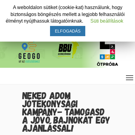
A weboldalon sütiket (cookie-kat) használunk, hogy
biztonságos böngészés mellett a legjobb felhasználói
élményt nyújthassuk látogatóinknak.
Süti beállítások
ELFOGADÁS
NEKED ADOM
JÓTÉKONYSÁGI
KAMPÁNY- TÁMOGASD
A JÖVŐ BAJNOKÁT EGY
AJÁNLÁSSAL!