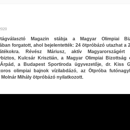
2020
tágválasztó Magazin stábja a Magyar Olimpiai Biz
ban forgatott, ahol bejelentették: 24 ötpróbázó utazhat a 
átékokra. Révész Máriusz, aktív Magyarországért f
biztos, Kulcsár Krisztián, a Magyar Olimpiai Bizottság 
Árpád, a Budapest Sportiroda ügyvezetője, dr. Kiss G
oros olimpiai bajnok vízilabdázó, az Ötpróba futónagy
 Molnár Mihály ötpróbázó nyilatkozott.