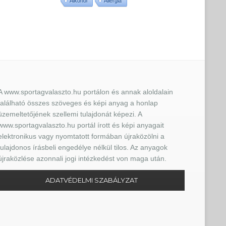
Alkohol
Allergia
A www.sportagvalaszto.hu portálon és annak aloldalain
található összes szöveges és képi anyag a honlap
üzemeltetőjének szellemi tulajdonát képezi. A
www.sportagvalaszto.hu portál írott és képi anyagait
elektronikus vagy nyomtatott formában újraközölni a
tulajdonos írásbeli engedélye nélkül tilos. Az anyagok
újraközlése azonnali jogi intézkedést von maga után.
ADATVÉDELMI SZABÁLYZAT