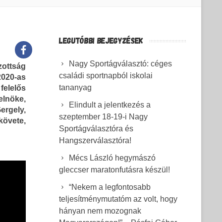
LEGUTÓBBI BEJEGYZÉSEK
Nagy Sportágválasztó: céges
ottság
családi sportnapból iskolai
2020-as
tananyag
elelős
elnöke,
Elindult a jelentkezés a
ergely,
szeptember 18-19-i Nagy
követe,
Sportágválasztóra és
Hangszerválasztóra!
Mécs László hegymászó
gleccser maratonfutásra készül!
“Nekem a legfontosabb
teljesítménymutatóm az volt, hogy
hányan nem mozognak