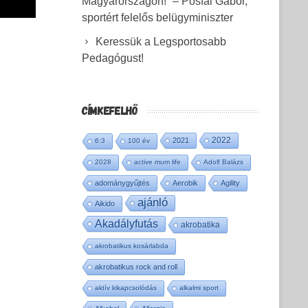
Magyarországon!” – Pósfai Gábor,
sportért felelős belügyminiszter
Keressük a Legsportosabb
Pedagógust!
CÍMKEFELHŐ
2022
2021
6:3
100 év
2028
active mum life
Adolf Balázs
adománygyűjtés
Aerobik
Agility
ajánló
Aikido
Akadályfutás
akrobatika
akrobatikus kosárlabda
akrobatikus rock and roll
aktív kikapcsolódás
alkalmi sport