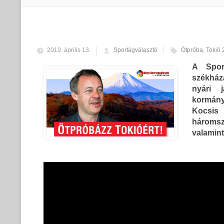
2019. április 13.
Sportágválasztó
Ötpróba
,
Tokió 
A Spor
székházá
nyári j
kormány
Kocsis 
háromsz
valamint