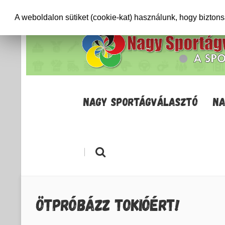
+36706471652
info@sportagvalaszto.hu
A weboldalon sütiket (cookie-kat) használunk, hogy bizton
NAGY SPORTÁGVÁLASZTÓ
NA
|
ÖTPRÓBÁZZ TOKIÓÉRT!