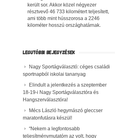
került sor. Akkor közel négyezer
résztvevő 46 733 kilométert teljesített,
ami több mint hússzorosa a 2246
kilométer hosszú országhatárnak.
LEGUTÓBBI BEJEGYZÉSEK
Nagy Sportágválasztó: céges családi
sportnapból iskolai tananyag
Elindult a jelentkezés a szeptember
18-19-i Nagy Sportágválasztóra és
Hangszerválasztóra!
Mécs László hegymászó gleccser
maratonfutásra készül!
“Nekem a legfontosabb
teljesítménymutatóm az volt, hogy