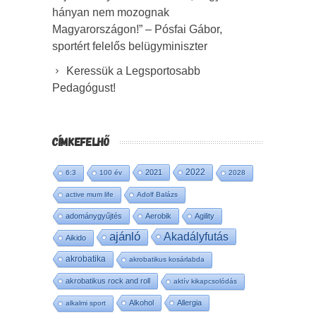
hányan nem mozognak
Magyarországon!” – Pósfai Gábor,
sportért felelős belügyminiszter
Keressük a Legsportosabb
Pedagógust!
CÍMKEFELHŐ
2022
2021
6:3
100 év
2028
active mum life
Adolf Balázs
adománygyűjtés
Aerobik
Agility
ajánló
Akadályfutás
Aikido
akrobatika
akrobatikus kosárlabda
akrobatikus rock and roll
aktív kikapcsolódás
Alkohol
Allergia
alkalmi sport