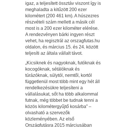
igaz, a teljesített össztáv viszont így is
meghaladta a kitűzött 200 ezer
kilométert (200 461 km). A húszezres
részvételi szám mellett a másik cél
most is a 200 ezer kilométer elérése.
A rendezvényen bárki ingyen részt
vehet, ha regisztrál az orszagfutas.hu
oldalon, és március 15. és 24. között
teljesíti az általa vállalt távot.
„Kicsiknek és nagyoknak, futóknak és
kocogóknak, sétálóknak és
túrázóknak, súlytól, nemtől, kortól
függetlenül most több mint egy hét áll
rendelkezésükre teljesíteni a
vállalásukat, sőt ha több alkalommal
futnak, még többet be tudnak tenni a
közös kilométergyűjtő kosárba” –
olvasható a szervezők
közleményében. Az első
Országfutásra 2015 márciusában