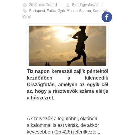
2019. március 14.
Sportágválasztó
Budapest
,
Futás
,
Győr-Moson-Sopron
,
Kaposvár
,
Makó
Tíz napon keresztül zajlik péntektől
kezdődően a kilencedik
Országfutás, amelyen az egyik cél
az, hogy a résztvevők száma elérje
a húszezret.
A szervezők a legutóbbi, októberi
alkalommal is ezt várták, de akkor
kevesebben (15 426) jelentkeztek,