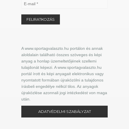
A www.sportagvalaszto.hu portálon és annak
aloldalain található összes szöveges és képi
anyag a honlap üzemeltetőjének szellemi
tulajdonát képezi. A www.sportagvalaszto.hu
portál írott és képi anyagait elektronikus vagy
nyomtatott formában újraközölni a tulajdonos
írásbeli engedélye nélkül tilos. Az anyagok
újraközlése azonnali jogi intézkedést von maga
után.
ADATVÉDELMI SZABÁLYZAT