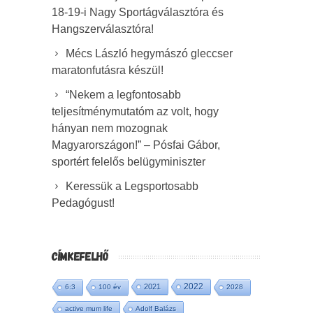
18-19-i Nagy Sportágválasztóra és
Hangszerválasztóra!
Mécs László hegymászó gleccser
maratonfutásra készül!
“Nekem a legfontosabb
teljesítménymutatóm az volt, hogy
hányan nem mozognak
Magyarországon!” – Pósfai Gábor,
sportért felelős belügyminiszter
Keressük a Legsportosabb
Pedagógust!
CÍMKEFELHŐ
2022
2021
6:3
100 év
2028
active mum life
Adolf Balázs