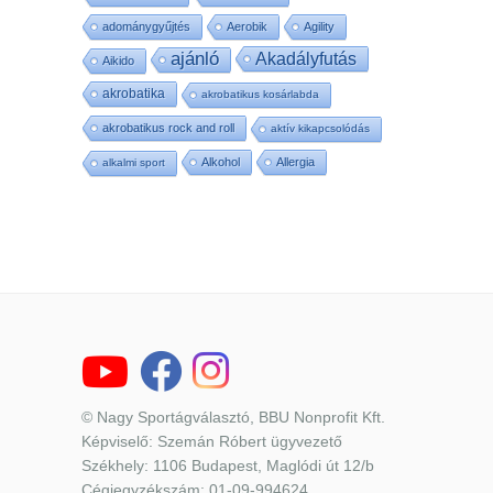
adománygyűjtés
Aerobik
Agility
ajánló
Akadályfutás
Aikido
akrobatika
akrobatikus kosárlabda
akrobatikus rock and roll
aktív kikapcsolódás
Alkohol
Allergia
alkalmi sport
© Nagy Sportágválasztó, BBU Nonprofit Kft.
Képviselő: Szemán Róbert ügyvezető
Székhely: 1106 Budapest, Maglódi út 12/b
Cégjegyzékszám: 01-09-994624