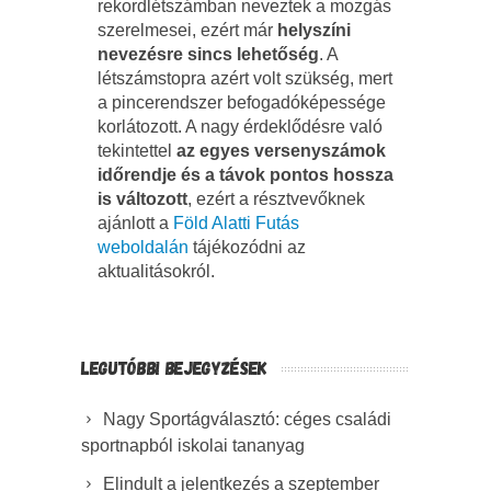
rekordlétszámban neveztek a mozgás
szerelmesei, ezért már
helyszíni
nevezésre sincs lehetőség
. A
létszámstopra azért volt szükség, mert
a pincerendszer befogadóképessége
korlátozott. A nagy érdeklődésre való
tekintettel
az egyes versenyszámok
időrendje és a távok pontos hossza
is változott
, ezért a résztvevőknek
ajánlott a
Föld Alatti Futás
weboldalán
tájékozódni az
aktualitásokról.
LEGUTÓBBI BEJEGYZÉSEK
Nagy Sportágválasztó: céges családi
sportnapból iskolai tananyag
Elindult a jelentkezés a szeptember