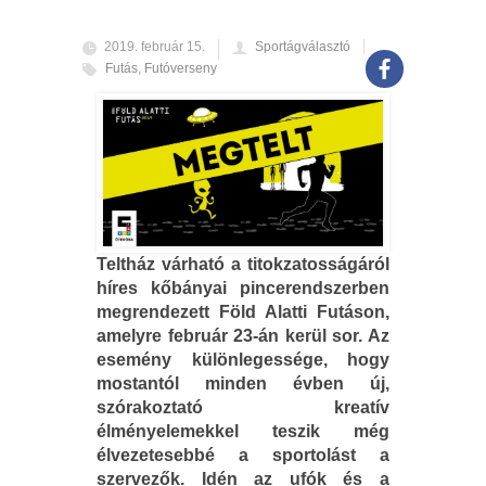
2019. február 15.
Sportágválasztó
Futás
,
Futóverseny
Teltház várható a titokzatosságáról
híres kőbányai pincerendszerben
megrendezett Föld Alatti Futáson,
amelyre február 23-án kerül sor. Az
esemény különlegessége, hogy
mostantól minden évben új,
szórakoztató kreatív
élményelemekkel teszik még
élvezetesebbé a sportolást a
szervezők. Idén az ufók és a