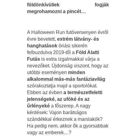
földönkívüliek fogják
megrohamozni a pincét…
A Halloween Run futóversenyen évről
évre bevetett,
extrém látvány- és
hanghatások
óriási sikerén
felbuzdulva 2019-től a
Föld Alatti
Futás
is extra izgalmakkal várja a
nevezőket. Újdonság viszont, hogy az
utóbbi eseményen
minden
alkalommal más-más fantáziavilág
szórakoztatja majd a sportolókat.
Ebben az évben
a természetfeletti
jelenségeké, az ufóké és az
űrlényeké
a főszerep. A nagy
kérdések: Vajon barátságos
szándékkal érkeznek a marslakók?
Ha pedig nem, akkor ők a gyorsabbak
vagy az emberek…?