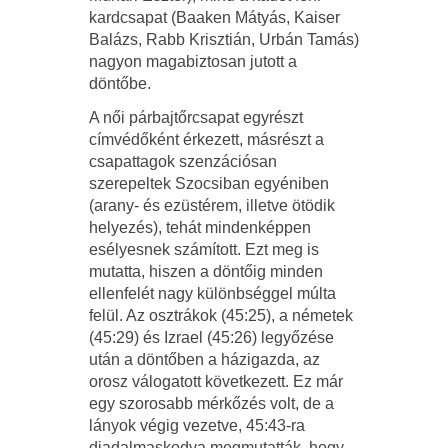
kardcsapat (Baaken Mátyás, Kaiser
Balázs, Rabb Krisztián, Urbán Tamás)
nagyon magabiztosan jutott a
döntőbe.
A női párbajtőrcsapat egyrészt
címvédőként érkezett, másrészt a
csapattagok szenzációsan
szerepeltek Szocsiban egyéniben
(arany- és ezüstérem, illetve ötödik
helyezés), tehát mindenképpen
esélyesnek számított. Ezt meg is
mutatta, hiszen a döntőig minden
ellenfelét nagy különbséggel múlta
felül. Az osztrákok (45:25), a németek
(45:29) és Izrael (45:26) legyőzése
után a döntőben a házigazda, az
orosz válogatott következett. Ez már
egy szorosabb mérkőzés volt, de a
lányok végig vezetve, 45:43-ra
diadalmaskodva megmutatták, hogy