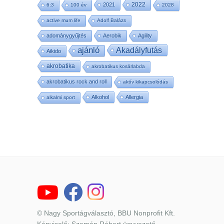
2022
2021
6:3
100 év
2028
active mum life
Adolf Balázs
adománygyűjtés
Aerobik
Agility
ajánló
Akadályfutás
Aikido
akrobatika
akrobatikus kosárlabda
akrobatikus rock and roll
aktív kikapcsolódás
Alkohol
Allergia
alkalmi sport
© Nagy Sportágválasztó, BBU Nonprofit Kft.
Képviselő: Szemán Róbert ügyvezető