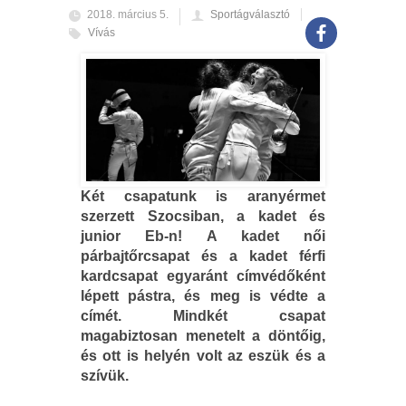
2018. március 5.
Sportágválasztó
Vívás
Két csapatunk is aranyérmet
szerzett Szocsiban, a kadet és
junior Eb-n! A kadet női
párbajtőrcsapat és a kadet férfi
kardcsapat egyaránt címvédőként
lépett pástra, és meg is védte a
címét. Mindkét csapat
magabiztosan menetelt a döntőig,
és ott is helyén volt az eszük és a
szívük.