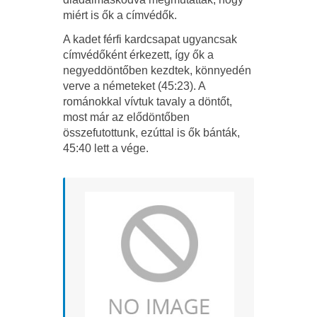
miért is ők a címvédők.
A kadet férfi kardcsapat ugyancsak
címvédőként érkezett, így ők a
negyeddöntőben kezdtek, könnyedén
verve a németeket (45:23). A
románokkal vívtuk tavaly a döntőt,
most már az elődöntőben
összefutottunk, ezúttal is ők bánták,
45:40 lett a vége.