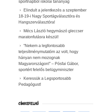
sportnapból iskolai tananyag
Elindult a jelentkezés a szeptember
18-19-i Nagy Sportágválasztóra és
Hangszerválasztóra!
Mécs László hegymászó gleccser
maratonfutásra készül!
“Nekem a legfontosabb
teljesítménymutatóm az volt, hogy
hányan nem mozognak
Magyarországon!” – Pósfai Gábor,
sportért felelős belügyminiszter
Keressük a Legsportosabb
Pedagógust!
CÍMKEFELHŐ