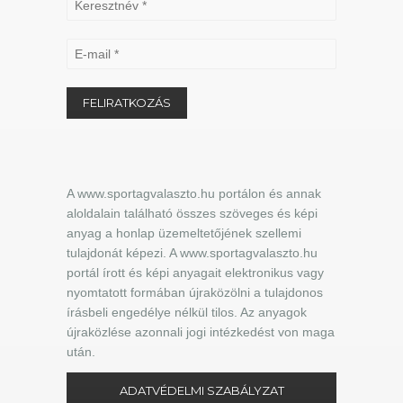
A www.sportagvalaszto.hu portálon és annak
aloldalain található összes szöveges és képi
anyag a honlap üzemeltetőjének szellemi
tulajdonát képezi. A www.sportagvalaszto.hu
portál írott és képi anyagait elektronikus vagy
nyomtatott formában újraközölni a tulajdonos
írásbeli engedélye nélkül tilos. Az anyagok
újraközlése azonnali jogi intézkedést von maga
után.
ADATVÉDELMI SZABÁLYZAT