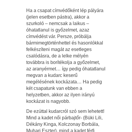
Ha a csapat címvédőként lép pályára
(jelen esetben pástra), akkor a
szurkoló – nemcsak a laikus –
óhatatlanul is győzelmet, azaz
címvédést vár. Persze, próbálja
bármimegtörténhettel és hasonlókkal
felkészíteni magát az esetleges
csalódásra, de a lelke mélyén
továbbra is borítékolja a győzelmet,
az aranyérmet… így pedig óhatatlanul
megvan a kudarc keserű
megélésének kockázata… Ha pedig
két csapatunk van ebben a
helyzetben, akkor az ilyen irányú
kockázat is nagyobb.
De ezúttal kudarcról szó sem lehetett!
Mind a kadet női párbajtőr- (Büki Lili,
Dékány Kinga, Kolczonay Borbála,
Muhari Eszter), mind a kadet férfi